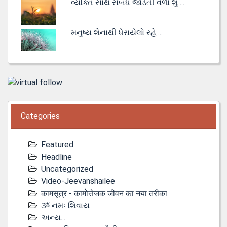
વ્યક્તિ સાથે સંબંધ જોડતી વેળા શું ...
મનુષ્ય શેનાથી ધેરાયેલો રહે ...
Categories
Featured
Headline
Uncategorized
Video-Jeevanshailee
कामसूत्र - कामोत्तेजक जीवन का नया तरीका
ૐ નમઃ શિવાય
અન્ય...