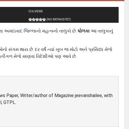
336 VIEWS
(NO RATINGS YET)
ના
અમદાવાદ જિલ્લાનો
મહત્વનો તાલુકો છે.
ધોળકા
આ તાલુકાનું
સંગમ થાય છે. દર વર્ષે ત્યાં ખુબ જ મોટો અને પ્રસિધ્ધ મેળો
આ ભાતીગળ મેળો માણવા વિદેશીઓ પણ આવે છે.
ews Paper, Writer/author of Magazine jeevanshailee, with
l, GTPL.