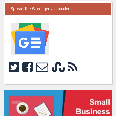
Spread the Word - jeevan shailee