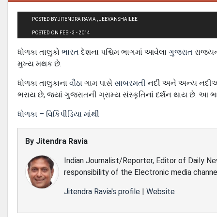
POSTED BY JITENDRA RAVIA , JEEVANSHAILEE
POSTED ON FEB - 3 - 2014
ધોળકા તાલુકો
ભારત
દેશના પશ્ચિમ ભાગમાં આવેલા
ગુજરાત
રાજ્ય
મુખ્ય મથક છે.
ધોળકા તાલુકાના
વૌઠા
ગામ પાસે
સાબરમતી
નદી અને અન્ય નદીઓનો 
ભરાય છે, જ્યાં ગુજરાતની ગ્રામ્ય સંસ્કૃતિનાં દર્શન થાય છે. 
ધોળકા – વિકિપીડિયા માંથી
By
Jitendra Ravia
Indian Journalist/Reporter, Editor of Daily N
responsibility of the Electronic media channe
Jitendra Ravia's profile
|
Website