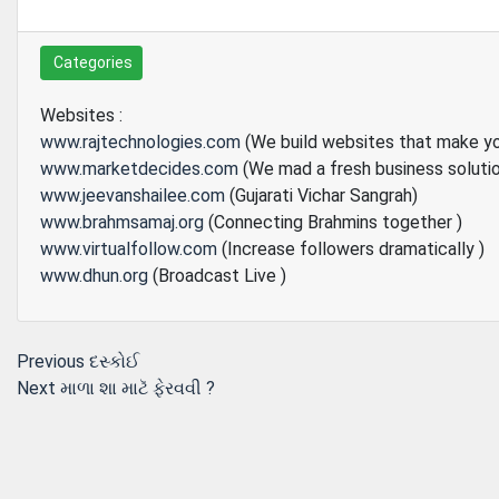
Categories
Websites :
www.rajtechnologies.com
(We build websites that make y
www.marketdecides.com
(We mad a fresh business soluti
www.jeevanshailee.com
(Gujarati Vichar Sangrah)
www.brahmsamaj.org
(Connecting Brahmins together )
www.virtualfollow.com
(Increase followers dramatically )
www.dhun.org
(Broadcast Live )
Post
Previous
Previous
દસ્કોઈ
Next
post:
Next
માળા શા માટૅ ફેરવવી ?
navigation
post: