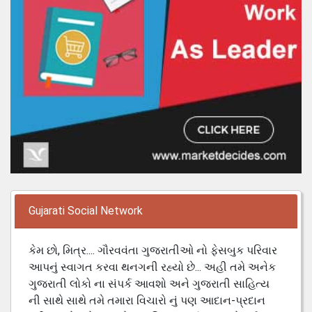
Gujarati Social Network
કેમ છો, મિત્ર.... ગૌરવવંતા ગુજરાતીઓ નો ફેસબુક પરિવાર
આપનું સ્વાગત કરવા થનગની રહ્યો છે... અહી તમે અનેક
ગુજરાતી લોકો ના સંપર્ક આવશો અને ગુજરાતી સાહિત્ય
ની સાથે સાથે તમે તમારા વિચારો નું પણ આદાન-પ્રદાન