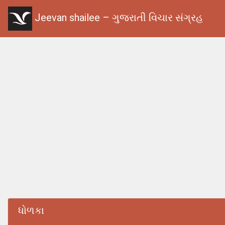
Jeevan shailee – ગુજરાતી વિચાર સંગ્રહ
ધોળકા