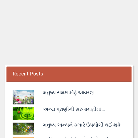
Recent Posts
મનુષ્ય સમક્ષ મોટૂં આવરણ ...
અન્ય પ્રાણીની સરખામણીમાં ...
મનુષ્ય અન્યને કયારે ઉપયોગી થઈ શકે ...