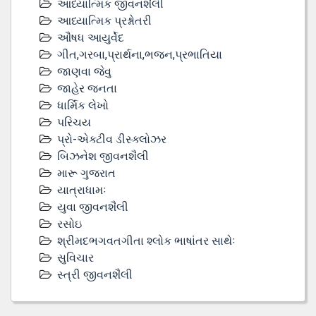
આધ્યાત્મિક જીવનશૈલી
આધ્યાત્મિક પ્રશ્નોતરી
ઔષધ આયુર્વેદ
ગીત,ગરબા,પ્રાર્થના,ભજન,પ્રભાતિયા
જાણવા જેવુ
જાહેર જનતા
ધાર્મિક લેખો
પરિચય
પ્રો-એક્ટીવ ડીસ્‍ક્લોઝર
બિઝનેશ જીવનશૈલી
મારૂ ગુજરાત
યાત્રાધામઃ
યુવા જીવનશૈલી
રસોઇ
શ્રીમદભગવતગીતા શ્લોક ભાષાંતર સાથેઃ
સુવિચાર
સ્ત્રી જીવનશૈલી