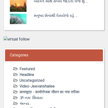
વ્યક્તિ સાથે સંબંધ જોડતી વેળા શું ...
મનુષ્ય શેનાથી ધેરાયેલો રહે ...
Categories
Featured
Headline
Uncategorized
Video-Jeevanshailee
कामसूत्र - कामोत्तेजक जीवन का नया तरीका
ૐ નમઃ શિવાય
અન્ય...