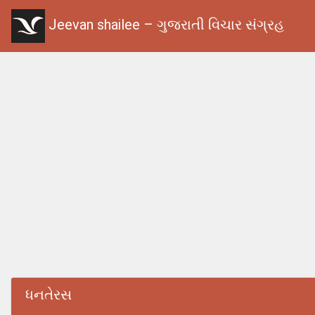
Jeevan shailee – ગુજરાતી વિચાર સંગ્રહ
ધનતેરસ