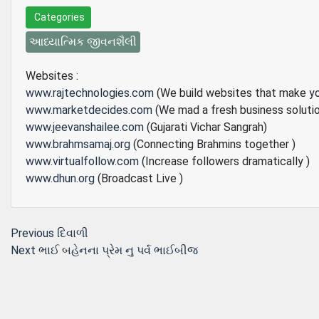
Categories
આધ્યાત્મિક જીવનશૈલી
Websites :
www.rajtechnologies.com
(We build websites that make y
www.marketdecides.com
(We mad a fresh business soluti
www.jeevanshailee.com
(Gujarati Vichar Sangrah)
www.brahmsamaj.org
(Connecting Brahmins together )
www.virtualfollow.com
(Increase followers dramatically )
www.dhun.org
(Broadcast Live )
Post
Previous
Previous
દિવાળી
Next
post:
Next
ભાઈ બહેનના પ્રેમ નુ પર્વ ભાઈબીજ
navigation
post: