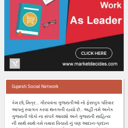
Gujarati Social Network
કેમ છો, મિત્ર.... ગૌરવવંતા ગુજરાતીઓ નો ફેસબુક પરિવાર
આપનું સ્વાગત કરવા થનગની રહ્યો છે... અહી તમે અનેક
ગુજરાતી લોકો ના સંપર્ક આવશો અને ગુજરાતી સાહિત્ય
ની સાથે સાથે તમે તમારા વિચારો નું પણ આદાન-પ્રદાન