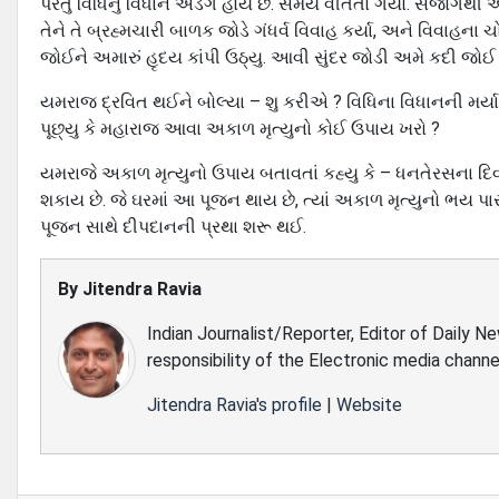
પરંતુ વિધિનું વિધાન અડગ હોય છે. સમય વીતતો ગયો. સંજોગથી 
તેને તે બ્રહ્મચારી બાળક જોડે ગંધર્વ વિવાહ કર્યા, અને વિવાહના ચ
જોઈને અમારું હૃદય કાંપી ઉઠ્યુ. આવી સુંદર જોડી અમે કદી જોઈ
યમરાજ દ્રવિત થઈને બોલ્યા – શુ કરીએ ? વિધિના વિધાનની મર્યાદ
પૂછ્યુ કે મહારાજ આવા અકાળ મૃત્યુનો કોઈ ઉપાય ખરો ?
યમરાજે અકાળ મૃત્યુનો ઉપાય બતાવતાં કહ્યુ કે – ધનતેરસના દિવ
શકાય છે. જે ઘરમાં આ પૂજન થાય છે, ત્યાં અકાળ મૃત્યુનો ભય
પૂજન સાથે દીપદાનની પ્રથા શરૂ થઈ.
By
Jitendra Ravia
Indian Journalist/Reporter, Editor of Daily N
responsibility of the Electronic media channe
Jitendra Ravia's profile
|
Website