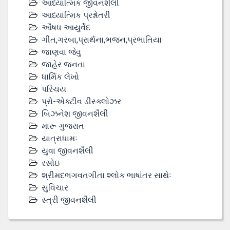
આધ્યાત્મિક જીવનશૈલી
આધ્યાત્મિક પ્રશ્નોતરી
ઔષધ આયુર્વેદ
ગીત,ગરબા,પ્રાર્થના,ભજન,પ્રભાતિયા
જાણવા જેવુ
જાહેર જનતા
ધાર્મિક લેખો
પરિચય
પ્રો-એક્ટીવ ડીસ્‍ક્લોઝર
બિઝનેશ જીવનશૈલી
મારૂ ગુજરાત
યાત્રાધામઃ
યુવા જીવનશૈલી
રસોઇ
શ્રીમદભગવતગીતા શ્લોક ભાષાંતર સાથેઃ
સુવિચાર
સ્ત્રી જીવનશૈલી