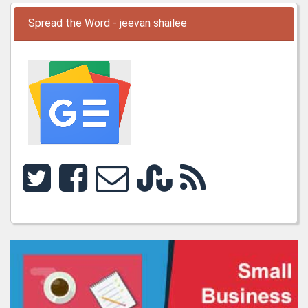
Spread the Word - jeevan shailee