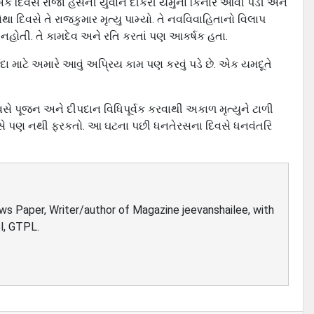
એક દિવસ રાજા હંસની યુવાન દીકરી યમુના કિનારે આવી પડી અને
ોથા દિવસે તે રાજકુમાર મૃત્યુ પામ્યો. તે નવવિવાહિતાનો વિલાપ
 નહોતી. તે કામદેવ અને રતિ કરતાં પણ આકર્ષક હતા.
ા માટે અમારે આવું અપ્રિય કામ પણ કરવું પડે છે. એક યમદૂતે
સે પૂજન અને દીપદાન વિધિપૂર્વક કરવાથી અકાળ મૃત્યુને ટાળી
 પાસે પણ નથી ફરકતો. આ ઘટના પછી ધનતેરસના દિવસે ધનવંતરિ
ews Paper, Writer/author of Magazine jeevanshailee, with
l, GTPL.