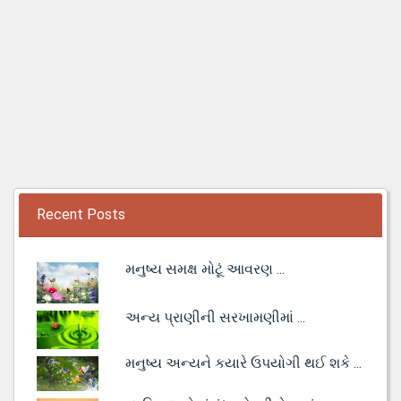
Recent Posts
મનુષ્ય સમક્ષ મોટૂં આવરણ ...
અન્ય પ્રાણીની સરખામણીમાં ...
મનુષ્ય અન્યને કયારે ઉપયોગી થઈ શકે ...