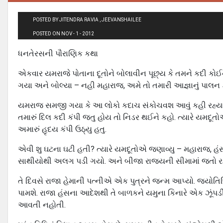
POSTED BY JITENDRA RAVIA , JEEVANSHAILEE
POSTED ON NOV - 1 - 2012
ધનતેરસની પૌરાણિક કથા
એકવાર યમરાજે પોતાના દૂતોને બોલાવીન પૂછ્ય કે તમને કદી કોઈ
ગયા અને બોલ્યા – નહી મહારાજ, અમે તો તમારી આજ્ઞાનું પાલન ક
યમરાજ સમજી ગયા કે આ લોકો કદાચ સંકોચવશ આવું કહી રહ્યા છે
તમારું દિલ કદી કંપી જતુ હોય તો નિડર થઈને કહો. ત્યારે યમદૂત
અમારું હૃદય કંપી ઉઠ્યુ હતુ.
એવી શુ ઘટના ઘટી હતી? ત્યારે યમદૂતોએ જણાવ્યુ – મહારાજ, હં
સાથીયોથી અલગ પડી ગયો. અને બીજા રાજયની સીમામાં જતો રહ્યો. 
તે દિવસે રાજા હેમાની પત્નીએ એક પુત્રને જન્મ આપ્યો. જ્યોતિષ
પામશે. રાજા હંસના આદેશથી તે બાળકને યમુના કિનારે એક ઝૂંપડીમા
આવતી નહોતી.