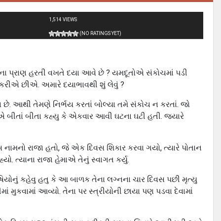
1,514 VIEWS
(NO RATINGS YET)
ના પ્રાણ હરતી વખતે દયા આવે છે ? યમદૂતોએ સંકોચમાં પડી
રીએ છીએ. અમારે દયાભાવથી શું લેવું ?
. આથી તેમણે નિર્ભય કરતાં બોલ્યા તમે સંકોચ ન કરતાં. જો
ોએ બીતાં બીતા કહ્યુ કે એકવાર આવી ઘટના ઘટી હતી. જ્યારે
સ નામનો રાજા હતો, જે એક દિવસ શિકાર કરવા ગયો, ત્યારે પોતાન
ત્યાના રાજા હેમાએ તેનું સ્વાગત કર્યુ.
િયોનું કહેવુ હતુ કે આ બાળક તેના લગ્નના ચાર દિવસ પછી મૃત્યુ
ં મુકવામાં આવ્યો. તેના પર સ્ત્રીયોની છાયા પણ પડવા દેવામાં