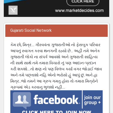
Gujarati Social Network
કેમ છો, મિત્ર.... ગૌરવવંતા ગુજરાતીઓ નો ફેસબુક પરિવાર
આપનું સ્વાગત કરવા થનગની રહ્યો છે... અહી તમે અનેક
ગુજરાતી લોકો ના સંપર્ક આવશો અને ગુજરાતી સાહિત્ય
ની સાથે સાથે તમે તમારા વિચારો નું પણ આદાન-પ્રદાન
કરી શકશો....તો ક્ષણ નો પણ વિલંબ કર્યા વગર જોડાઈ જાવ
અને તમે પછ્તાશો નહિ એનો ભરોસો હું આપું છું..અને હા
મિત્ર...જો તમને આ ગ્રુપ ગમતુ હોય તો તમારા મિત્રોને
ગ્રુપમાં એડ કરવાનુ ભુલશો નહી....