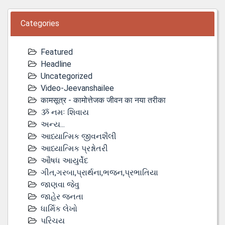
Categories
Featured
Headline
Uncategorized
Video-Jeevanshailee
कामसूत्र - कामोत्तेजक जीवन का नया तरीका
ૐ નમઃ શિવાય
અન્ય...
આધ્યાત્મિક જીવનશૈલી
આધ્યાત્મિક પ્રશ્નોતરી
ઔષધ આયુર્વેદ
ગીત,ગરબા,પ્રાર્થના,ભજન,પ્રભાતિયા
જાણવા જેવુ
જાહેર જનતા
ધાર્મિક લેખો
પરિચય