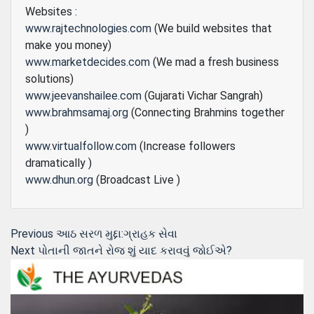
Websites :
www.rajtechnologies.com
(We build websites that
make you money)
www.marketdecides.com
(We mad a fresh business
solutions)
www.jeevanshailee.com
(Gujarati Vichar Sangrah)
www.brahmsamaj.org
(Connecting Brahmins together
)
www.virtualfollow.com
(Increase followers
dramatically )
www.dhun.org
(Broadcast Live )
Post
Previous
Previous
આઠ સરળ મુદ્દા:ગ્રાહક સેવા
Next
post:
Next
પોતાની જાતને રોજ શું યાદ કરાવવું જોઈએ?
navigation
post: