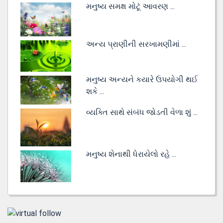
મનુષ્ય સમક્ષ મોટૂં આવરણ ...
અન્ય પ્રાણીની સરખામણીમાં ...
મનુષ્ય અન્યને કયારે ઉપયોગી થઈ
શકે ...
વ્યક્તિ સાથે સંબંધ જોડતી વેળા શું ...
મનુષ્ય શેનાથી ધેરાયેલો રહે ...