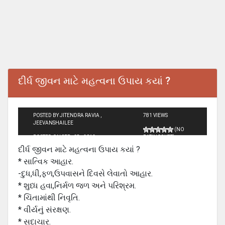
દીર્ધ જીવન માટે મહત્વના ઉપાય કયાં ?
POSTED BY JITENDRA RAVIA ,
781 VIEWS
JEEVANSHAILEE
(NO
POSTED ON SEP - 28 - 2012
RATINGS YET)
દીર્ધ જીવન માટે મહત્વના ઉપાય કયાં ?
* સાત્વિક આહાર.
-દુધ,ધી,ફળ,ઉપવાસને દિવસે લેવાતો આહાર.
* શુધ્ધ હવા,નિર્મળ જળ અને પરિશ્રમ.
* ચિંતામાંથી નિવૃતિ.
* વીર્યનું સંરક્ષણ.
* સદાચાર.