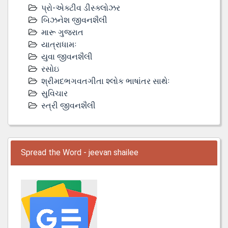
પ્રો-એક્ટીવ ડીસ્‍ક્લોઝર
બિઝનેશ જીવનશૈલી
મારૂ ગુજરાત
યાત્રાધામઃ
યુવા જીવનશૈલી
રસોઇ
શ્રીમદભગવતગીતા શ્લોક ભાષાંતર સાથેઃ
સુવિચાર
સ્ત્રી જીવનશૈલી
Spread the Word - jeevan shailee