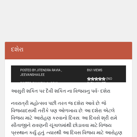
દશેરા
POSTED BY JITENDRA RAVIA ,
861 VIEWS
JEEVANSHAILEE
(NO
POSTED ON NOV - 1 - 2012
RATINGS YET)
આસુરી શકિત પર દૈવી શકિત ના વિજયનુ પર્વ- દશેરા
નવરાત્રી મહોત્‍સવ પછી તરત જ દશેરા આવે છે. જે
વિજયાદસમી તરીકે પણ ઓળખાય છે. આ દશેરા એટલે
વિજય માટે આરોહણ કરવાનો દિવસ. આ દિવસે શ્રી રામે
સીતાજીને રાવણની ચૂંગાલમાંથી છોડાવવા માટે વિજય
પ્રસ્‍થાન કર્યુ હતું. ત્‍યારથી આ દિવસ વિજય માટે આરોહણ