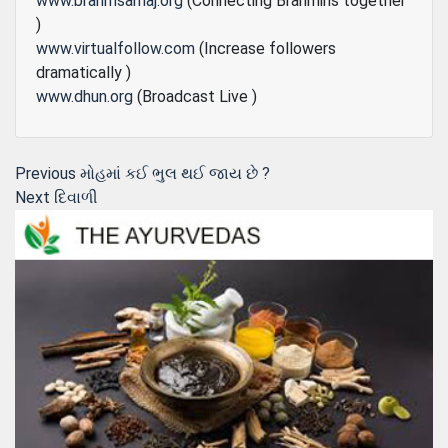
www.brahmsamaj.org
(Connecting Brahmins together
)
www.virtualfollow.com
(Increase followers
dramatically )
www.dhun.org
(Broadcast Live )
Post
Previous
Previous
મોહમાં કઈ ભુલ થઈ જાય છે ?
Next
post:
Next
દિવાળી
navigation
post: