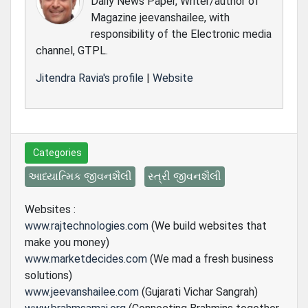
Daily News Paper, Writer/author of
Magazine jeevanshailee, with
responsibility of the Electronic media
channel, GTPL.
Jitendra Ravia's profile
|
Website
Categories
આધ્યાત્મિક જીવનશૈલી
સ્ત્રી જીવનશૈલી
Websites :
www.rajtechnologies.com
(We build websites that
make you money)
www.marketdecides.com
(We mad a fresh business
solutions)
www.jeevanshailee.com
(Gujarati Vichar Sangrah)