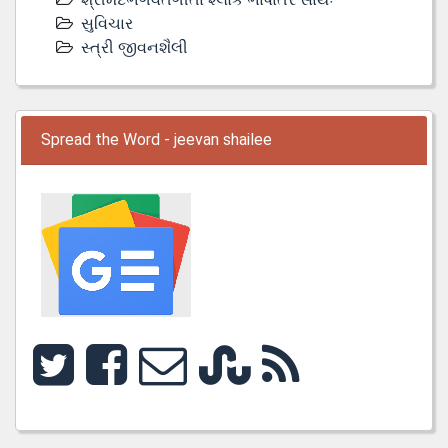
સુવિચાર
સ્ત્રી જીવનશૈલી
Spread the Word - jeevan shailee