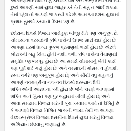
આક્મણખોર ઠર્યા નહિ કારણકે ધર્મ અને સંસ્‍કૃતિની રક્ષા માટે
દુષ્‍ટો આપણી સામે યુધ્‍ધ જાહેર કરે તેની રાહ ન જોઈ શકાય.
તેમાં પ્‍હેલ તો આપણે જ કરવી પડે છે, આમ આ દશેરા યુધ્‍ધમાં
પ્રથમ ‍હુમલો કરવાનો દિવસ પ્‍ણ છે.
દશેરાના દિવસે વિજય આરોહણ બીજી રીતે પણ અનુકૂળ છે.
ચોમાસાના વરસાદની કૃષિ‍ પાકોની ઉપજ સારી થઈ હોય છે.
આપણા ઘરમાં ધાન્‍ય પુષ્‍કળ પ્રમાણમાં ભર્યા હોય છે. એટલે
ખોરાકની બહુ ચિંતા હોતી નથી. વળી, કૃષિ‍ પાકોના વેંચાણથી
સમૃધ્ધિ પ્‍ણ ભરપૂર હોય છે. આ સમયે ચોમાસાનું ખેતી કાર્ય
પણ પૂર્ણ થઈ ગયું હોય છે. અને વરસાદની મોસમ ન હોવાથી
રસ્‍તા વગેરે પણ અનુકૂળ હોય છે, અને સૌથી વધુ મહત્‍વનું
આપણે નવરાત્રીના નવ-નવ દિવસો દરમ્‍યાન દૈવી
શકિતઓની આરાધના કરી હોય છે. જેને કારણે આપણામાં
શકિત અને હિંમત પણ પુર બહારમાં ખીલી હોય છે, અને
આવા સમયમાં વિજય માટેની કૂચ કરવામાં આવે તો દેખિતું છે
કે આપણો વિજય નિશ્ચિત જ બની જાય, તેથી જ આપણા
વેદશાસ્‍ત્રોએ વિજયા દસમીના દિવસે યુધ્‍ધ માટેનું વિજય
અભિયાન છેડવાનું જણાવ્યું છે.