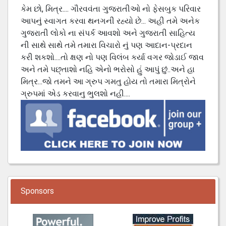
કેમ છો, મિત્ર.... ગૌરવવંતા ગુજરાતીઓ નો ફેસબુક પરિવાર
આપનું સ્વાગત કરવા થનગની રહ્યો છે... અહી તમે અનેક
ગુજરાતી લોકો ના સંપર્ક આવશો અને ગુજરાતી સાહિત્ય
ની સાથે સાથે તમે તમારા વિચારો નું પણ આદાન-પ્રદાન
કરી શકશો....તો ક્ષણ નો પણ વિલંબ કર્યા વગર જોડાઈ જાવ
અને તમે પછ્તાશો નહિ એનો ભરોસો હું આપું છું..અને હા
મિત્ર...જો તમને આ ગ્રુપ ગમતુ હોય તો તમારા મિત્રોને
ગ્રુપમાં એડ કરવાનુ ભુલશો નહી....
Sponsors