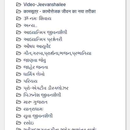
Video-Jeevanshailee
कामसूत्र - कामोत्तेजक जीवन का नया तरीका
ૐ નમઃ શિવાય
અન્ય...
આધ્યાત્મિક જીવનશૈલી
આધ્યાત્મિક પ્રશ્નોતરી
ઔષધ આયુર્વેદ
ગીત,ગરબા,પ્રાર્થના,ભજન,પ્રભાતિયા
જાણવા જેવુ
જાહેર જનતા
ધાર્મિક લેખો
પરિચય
પ્રો-એક્ટીવ ડીસ્‍ક્લોઝર
બિઝનેશ જીવનશૈલી
મારૂ ગુજરાત
યાત્રાધામઃ
યુવા જીવનશૈલી
રસોઇ
શ્રીમદભગવતગીતા શ્લોક ભાષાંતર સાથેઃ