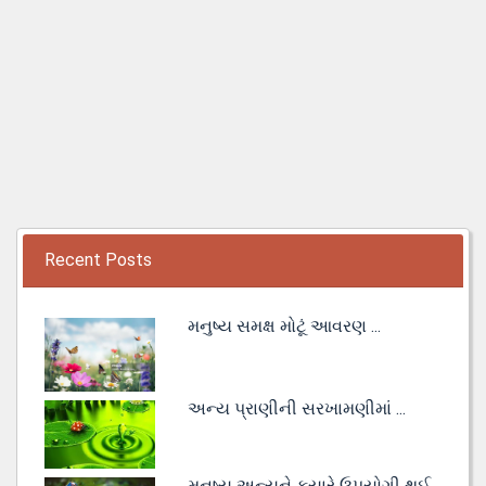
Recent Posts
મનુષ્ય સમક્ષ મોટૂં આવરણ ...
અન્ય પ્રાણીની સરખામણીમાં ...
મનુષ્ય અન્યને કયારે ઉપયોગી થઈ