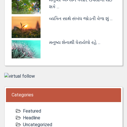
શકે ...
વ્યક્તિ સાથે સંબંધ જોડતી વેળા શું ...
મનુષ્ય શેનાથી ધેરાયેલો રહે ...
Categories
Featured
Headline
Uncategorized