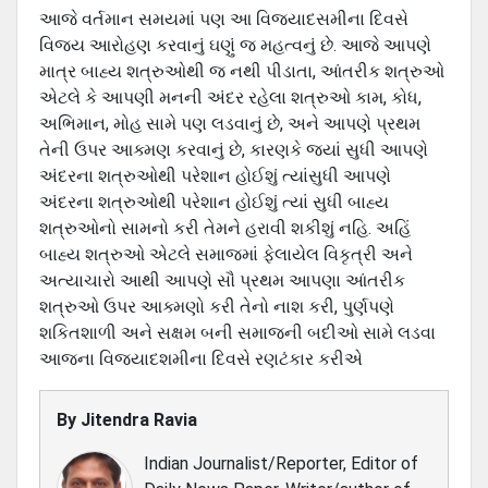
આજે વર્તમાન સમયમાં પણ આ વિજયાદસમીના દિવસે
વિજય આરોહણ કરવાનું ઘણું જ મહત્‍વનું છે. આજે આપણે
માત્ર બાહ્ય શત્રુઓથી જ નથી પીડાતા, આંતરીક શત્રુઓ
એટલે કે આપણી મનની અંદર રહેલા શત્રુઓ કામ, કોધ,
અભિમાન, મોહ સામે પણ લડવાનું છે, અને આપણે પ્રથમ
તેની ઉપર આક્મણ કરવાનું છે, કારણકે જયાં સુધી આપણે
અંદરના શત્રુઓથી પરેશાન હોઈશું ત્‍યાંસુધી આપણે
અંદરના શત્રુઓથી પરેશાન હોઈશું ત્‍યાં સુધી બાહ્ય
શત્રુઓનો સામનો કરી તેમને હરાવી શકીશું નહિ. અહિં
બાહ્ય શત્રુઓ એટલે સમાજમાં ફેલાયેલ વિકૃ‍‍‍‍ત્રી અને
અત્‍યાચારો આથી આપણે સૌ પ્રથમ આપણા આંતરીક
શત્રુઓ ઉપર આક્મણો કરી તેનો નાશ કરી, પુર્ણપણે
શકિતશાળી અને સક્ષમ બની સમાજની બદીઓ સામે લડવા
આજના વિજયાદશમીના દિવસે રણટંકાર કરીએ
By
Jitendra Ravia
Indian Journalist/Reporter, Editor of