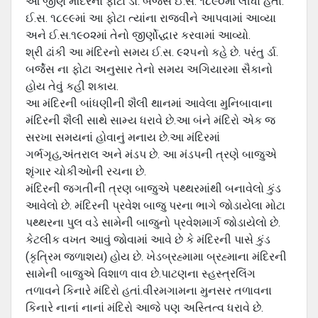
આ જીર્ણ મંદિરના ફોટા ર્ડા. બર્જેસે ઈ.સ. ૧૮૯૦માં લીધા હતા.
ઈ.સ. ૧૮૯૯માં આ ફોટા ત્યાંના રાજવીને આપવામાં આવ્યા
અને ઈ.સ.૧૯૦૨માં તેનો જીર્ણોદ્ધાર કરવામાં આવ્યો.
શ્રી ઢાંકી આ મંદિરનો સમય ઈ.સ. ૯૨૫નો કહે છે. પરંતુ ર્ડા.
બર્જેસ ના ફોટા અનુસાર તેનો સમય અગિયારમા સૈકાનો
હોય તેવું કહી શકાય.
આ મંદિરની બાંધણીની શૈલી થાનમાં આવેલા મુનિબાવાના
મંદિરની શૈલી સાથે સામ્ય ધરાવે છે.આ બંને મંદિરો એક જ
સરખા સમયનાં હોવાનું મનાય છે.આ મંદિરમાં
ગર્ભગૃહ,અંતરાલ અને મંડપ છે. આ મંડપની ત્રણે બાજુએ
શૃંગાર ચોકીઓની રચના છે.
મંદિરની જગતીની ત્રણ બાજુએ પથ્થરમાંથી બનાવેલો કુંડ
આવેલો છે. મંદિરની પ્રવેશ બાજુ પરના ભાગે જોડાયેલા મોટા
પથ્થરના પુલ વડે સામેની બાજુનો પ્રવેશમાર્ગ જોડાયેલો છે.
કેટલીક વખત આવું જોવામાં આવે છે કે મંદિરની પાસે કુંડ
(કૃત્રિમ જળાશય) હોય છે. ખેડબ્રહ્મામા બ્રહ્માના મંદિરની
સામેની બાજુએ વિશાળ વાવ છે.પાટણના સ્હસ્ત્રલિંગ
તળાવને કિનારે મંદિરો હતાં.વીરમગામના મુનસર તળાવના
કિનારે નાનાં નાનાં મંદિરો આજે પણ અસ્તિત્વ ધરાવે છે.