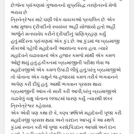
છે.જેના પ્રાંગણમાં ગુજરાતનો સુપ્રસિદ્ધ તરણેતરનો મેળો
ભરાય છે
ત્રિનેત્રેશ્વર માટે ઘણી લોક વાયકાઓ પ્રચલિત છે. એક
કથા મુજબ દ્રૌપદીનો સ્વયંવર અહીં યોજાયો હતો.અહીં
અર્જુને મત્સ્યવેધ કરીને દ્રૌપદીનું પાણિગ્રહણ કર્યું
હતું.મંદિરના પ્રાંગણમાં એક કુંડ છે. આ કુંડમાં જ બ્રહ્માજી
સૈકાઓ પહેલી મહાદેવની આરાધના કરતા હતા. ત્યારે
મહાદેવને ચઢાવવાનાં એક હજાર કમળો માંથી એક કમળ
ઓછું થયું હતું.હકીકતમાં બ્રહ્માજીની પરીક્ષા લેવા જ
મહાદેવજીએ એક કમળ ઉપાડી લીધું હતું,પરંતુ બ્રહ્માજીએ
તો પોતાના એક ચક્ષુને જ હજારમાં કમળ તરીકે ભગવાનને
અર્પણ કરી દીધું હતું. આથી ભગવાન પ્રસન્ન થાય
બ્રહ્માજીની આંખ તો સારી કરી આપી,પરંતુ બ્રહ્માજીએ
ચઢાવેલું ચક્ષુ પોતાના લલાટમાં ધારણ કર્યું. ત્યારથી શંકર
ત્રિનેત્રેશ્વર કહેવાયા.
એક એવી પણ કથા છે કે, કણ્વ ઋષિએ મહાદેવની પૂજા કરી.
મહાદેવજી પ્રસન્ન થયા અને વરદાન આપ્યું કે આ સ્થળે
કુંડમાં સ્નાન કરી જે પૂજા કરશે,પિંડદાન આપશે અને દાન