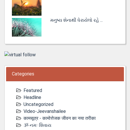
મનુષ્ય શેનાથી ધેરાયેલો રહે ...
Categories
Featured
Headline
Uncategorized
Video-Jeevanshailee
कामसूत्र - कामोत्तेजक जीवन का नया तरीका
ૐ નમઃ શિવાય