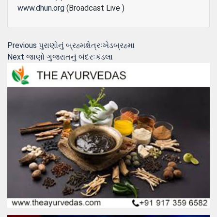
www.dhun.org
(Broadcast Live )
Post
Previous
Previous
પુરાણોનું બ્રહ્મક્ષેત્રઃખેડબ્રહ્મા
Next
post:
Next
જાણો ગુજરાતનું બંદરઃકંડલા
navigation
post: