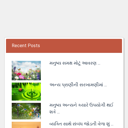
Recent Posts
મનુષ્ય સમક્ષ મોટૂં આવરણ ...
અન્ય પ્રાણીની સરખામણીમાં ...
મનુષ્ય અન્યને કયારે ઉપયોગી થઈ
શકે ...
વ્યક્તિ સાથે સંબંધ જોડતી વેળા શું ...