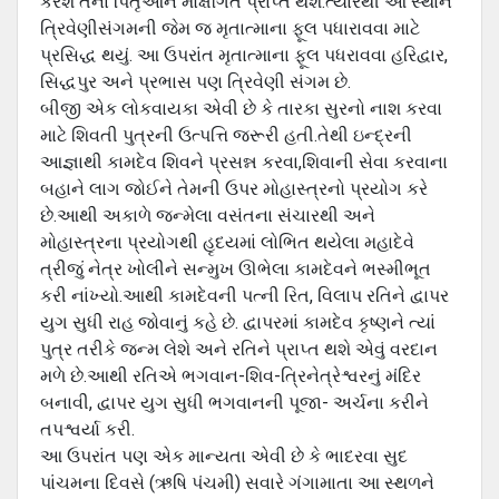
કરશે તેના પિતૃઓને મોક્ષગિત પ્રાપ્ત થશે.ત્યારથી આ સ્થાન
ત્રિવેણીસંગમની જેમ જ મૃતાત્માના ફૂલ પધારાવવા માટે
પ્રસિદ્ધ થયું. આ ઉપરાંત મૃતાત્માના ફૂલ પધરાવવા હરિદ્વાર,
સિદ્ધપુર અને પ્રભાસ પણ ત્રિવેણી સંગમ છે.
બીજી એક લોકવાયકા એવી છે કે તારકા સુરનો નાશ કરવા
માટે શિવતી પુત્રની ઉત્પત્તિ જરૂરી હતી.તેથી ઇન્દ્રની
આજ્ઞાથી કામદેવ શિવને પ્રસન્ન કરવા,શિવાની સેવા કરવાના
બહાને લાગ જોઈને તેમની ઉપર મોહાસ્ત્રનો પ્રયોગ કરે
છે.આથી અકાળે જન્મેલા વસંતના સંચારથી અને
મોહાસ્ત્રના પ્રયોગથી હૃદયમાં લોભિત થયેલા મહાદેવે
ત્રીજું નેત્ર ખોલીને સન્મુખ ઊભેલા કામદેવને ભસ્મીભૂત
કરી નાંખ્યો.આથી કામદેવની પત્ની રિત, વિલાપ રતિને દ્વાપર
યુગ સુધી રાહ જોવાનું કહે છે. દ્વાપરમાં કામદેવ કૃષ્ણને ત્યાં
પુત્ર તરીકે જન્મ લેશે અને રતિને પ્રાપ્ત થશે એવું વરદાન
મળે છે.આથી રતિએ ભગવાન-શિવ-ત્રિનેત્રેશ્વરનું મંદિર
બનાવી, દ્વાપર યુગ સુધી ભગવાનની પૂજા- અર્ચના કરીને
તપશ્વર્યા કરી.
આ ઉપરાંત પણ એક માન્યતા એવી છે કે ભાદરવા સુદ
પાંચમના દિવસે (ઋષિ પંચમી) સવારે ગંગામાતા આ સ્થળને