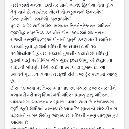
ચડી જાણે મનના માણીગર સાથે આનંદ હિલોળા લેતા હોય
તેવું લાગે છે. તરણેતર એટલે લોકજીવનનો ઉમંગમેળો-
ઉત્સાહમેળો- રંગમેળો- પ્રણયમેળો.
પુરાણા ખંડેર થઈ ગયેલા ભગવાન ત્રિનેત્રેશ્વરના મંદિરનો
જીર્ણોદ્ધાર પ્રતિષ્ઠા કરાવીને ઈ.સ. ૧૯૦૨માં લખતરાના
રાજવી કરણસિંહજીએ પોતાની પુત્રી કરણબાની સ્મૃતિમાં
કરાવ્યો હતો. હાલમાં મંદિરની આસપાસ ૮ થી ૧૦
પગથિયાંવાળો કુંડ છે. મધ્યમાં તુલસી- કયારો છે. મંદિરનું
કુંડમાં પડતું પ્રતિબિંબ એક સુંદર દ્દશ્ય ઊભું કરે છે.હાલના
મંદિરની બાંધણી 14મી સદીના સ્થાપત્ય મુજબ છે. આ
સ્થળને પુરતત્ત્વ વિભાગ તરફથી રક્ષિત જાહેર કરવામાં આવ્યું
છે.
ઈ.સ. ૧૯૦૨માં પ્રતિષ્ઠા કર્યા બાદ રૂ. પચાસ હજાર ખરચીને
કળાકારીગરીવાળું શિખરબંધી મંદિર બંધાવ્યું હતું. મંદિરના
બાંધકામમાં અવારનવાર સુધારા- વધારા થાય છે. સ્થાપત્યમાં
જુદી જુદી શૈલીઓ વરતાય છે.આ મંદિર મુખ્યત્વે સોલંકીકાળ
પહેલાંની નાગર શૈલીનું જણાય છે. મંદિરની ત્રણે બાજુએ કુંડ
આવેલા છે.