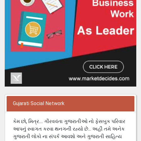
Gujarati Social Network
કેમ છો, મિત્ર.... ગૌરવવંતા ગુજરાતીઓ નો ફેસબુક પરિવાર
આપનું સ્વાગત કરવા થનગની રહ્યો છે... અહી તમે અનેક
ગુજરાતી લોકો ના સંપર્ક આવશો અને ગુજરાતી સાહિત્ય