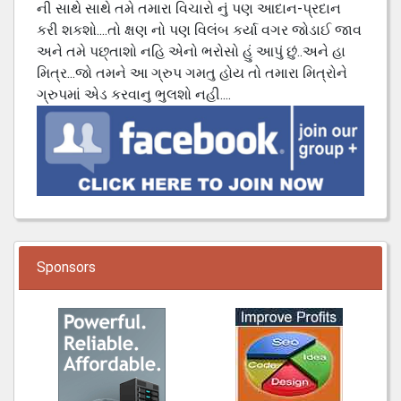
ની સાથે સાથે તમે તમારા વિચારો નું પણ આદાન-પ્રદાન
કરી શકશો....તો ક્ષણ નો પણ વિલંબ કર્યા વગર જોડાઈ જાવ
અને તમે પછ્તાશો નહિ એનો ભરોસો હું આપું છું..અને હા
મિત્ર...જો તમને આ ગ્રુપ ગમતુ હોય તો તમારા મિત્રોને
ગ્રુપમાં એડ કરવાનુ ભુલશો નહી....
Sponsors