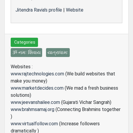
Jitendra Ravia's profile
|
Website
Categories
ૐ નમઃ શિવાય
યાત્રાધામઃ
Websites :
www.rajtechnologies.com
(We build websites that
make you money)
www.marketdecides.com
(We mad a fresh business
solutions)
www.jeevanshailee.com
(Gujarati Vichar Sangrah)
www.brahmsamaj.org
(Connecting Brahmins together
)
www.virtualfollow.com
(Increase followers
dramatically )