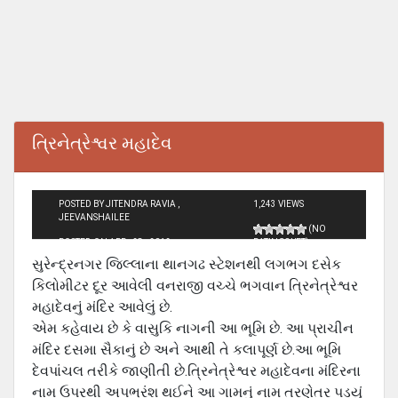
ત્રિનેત્રેશ્વર મહાદેવ
POSTED BY JITENDRA RAVIA ,
1,243 VIEWS
JEEVANSHAILEE
(NO
POSTED ON APR - 28 - 2012
RATINGS YET)
સુરેન્દ્રનગર જિલ્લાના થાનગઢ સ્ટેશનથી લગભગ દસેક
કિલોમીટર દૂર આવેલી વનરાજી વચ્ચે ભગવાન ત્રિનેત્રેશ્વર
મહાદેવનું મંદિર આવેલું છે.
એમ કહેવાય છે કે વાસુકિ નાગની આ ભૂમિ છે. આ પ્રાચીન
મંદિર દસમા સૈકાનું છે અને આથી તે કલાપૂર્ણ છે.આ ભૂમિ
દેવપાંચલ તરીકે જાણીતી છે.ત્રિનેત્રેશ્વર મહાદેવના મંદિરના
નામ ઉપરથી અપભ્રંશ થઈને આ ગામનું નામ તરણેતર પડયું