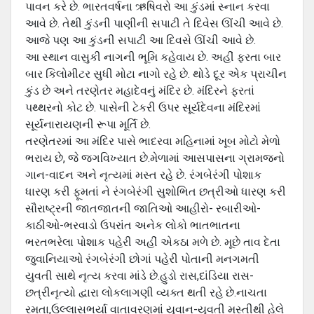
પાવન કરે છે. ભારતવર્ષના ઋષિવરો આ કુંડમાં સ્નાન કરવા
આવે છે. તેથી કુંડની પાણીની સપાટી તે દિવેસ ઊંચી આવે છે.
આજે પણ આ કુંડની સપાટી આ દિવસે ઊંચી આવે છે.
આ સ્થાન વાસુકી નાગની ભૂમિ કહેવાય છે. અહીં ફરતા બાર
બાર કિલોમીટર સુધી મોટા નાગો રહે છે. થોડે દૂર એક પ્રાચીન
કુંડ છે અને તરણેતર મહાદેવનું મંદિર છે. મંદિરને ફરતાં
પથ્થરનો કોટ છે. પાસેની ટેકરી ઉપર સૂર્યદેવના મંદિરમાં
સૂર્યનારાયણની રૂપા મૂર્તિ છે.
તરણેતરમાં આ મંદિર પાસે ભાદરવા મહિનામાં ખૂબ મોટો મેળો
ભરાય છે, જે જગવિખ્યાત છે.મેળામાં આસપાસના ગ્રામજનો
ગાન-વાદન અને નૃત્યમાં મસ્ત રહે છે. રંગબેરંગી પોશાક
ધારણ કરી ફૂમતાં ને રંગબેરંગી સુશોભિત છત્રીઓ ધારણ કરી
સૌરાષ્ટ્રની જાતજાતની જાતિઓ આહીરો- રબારીઓ-
કાઠીઓ-ભરવાડો ઉપરાંત અનેક લોકો ભાતભાતના
ભરતભરેલા પોશાક પહેરી અહીં એકઠા મળે છે. મૂછે તાવ દેતા
જુવાનિયાઓ રંગબેરંગી છોગાં પહેરી પોતાની મનગમતી
યુવતી સાથે નૃત્ય કરવા માંડે છે.હુડો રાસ,દાંડિયા રાસ-
છત્રીનૃત્યો દ્વારા લોકલાગણી વ્યક્ત થતી રહે છે.નાચતા
રમતા,ઉલ્લાસભર્યા વાતાવરણમાં યુવાન-યુવતી મસ્તીથી હેલે