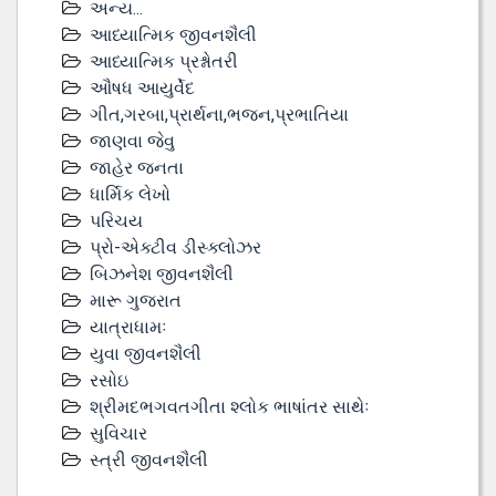
અન્ય...
આધ્યાત્મિક જીવનશૈલી
આધ્યાત્મિક પ્રશ્નોતરી
ઔષધ આયુર્વેદ
ગીત,ગરબા,પ્રાર્થના,ભજન,પ્રભાતિયા
જાણવા જેવુ
જાહેર જનતા
ધાર્મિક લેખો
પરિચય
પ્રો-એક્ટીવ ડીસ્‍ક્લોઝર
બિઝનેશ જીવનશૈલી
મારૂ ગુજરાત
યાત્રાધામઃ
યુવા જીવનશૈલી
રસોઇ
શ્રીમદભગવતગીતા શ્લોક ભાષાંતર સાથેઃ
સુવિચાર
સ્ત્રી જીવનશૈલી