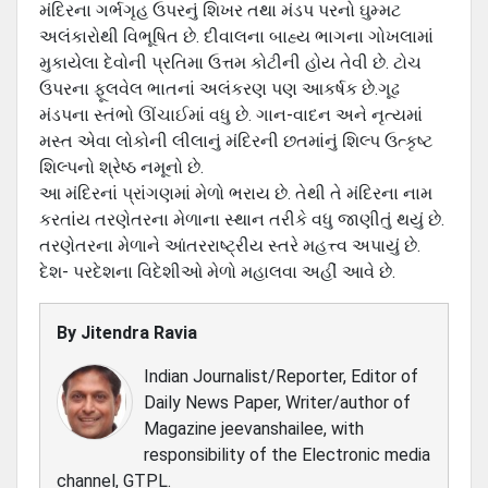
મંદિરના ગર્ભગૃહ ઉપરનું શિખર તથા મંડપ પરનો ઘુમ્મટ
અલંકારોથી વિભૂષિત છે. દીવાલના બાહ્ય ભાગના ગોખલામાં
મુકાયેલા દેવોની પ્રતિમા ઉત્તમ કોટીની હોય તેવી છે. ટોચ
ઉપરના ફૂલવેલ ભાતનાં અલંકરણ પણ આકર્ષક છે.ગૂઢ
મંડપના સ્તંભો ઊંચાઈમાં વધુ છે. ગાન-વાદન અને નૃત્યમાં
મસ્ત એવા લોકોની લીલાનું મંદિરની છતમાંનું શિલ્પ ઉત્કૃષ્ટ
શિલ્પનો શ્રેષ્ઠ નમૂનો છે.
આ મંદિરનાં પ્રાંગણમાં મેળો ભરાય છે. તેથી તે મંદિરના નામ
કરતાંય તરણેતરના મેળાના સ્થાન તરીકે વધુ જાણીતું થયું છે.
તરણેતરના મેળાને આંતરરાષ્ટ્રીય સ્તરે મહત્ત્વ અપાયું છે.
દેશ- પરદેશના વિદેશીઓ મેળો મહાલવા અહીં આવે છે.
By
Jitendra Ravia
Indian Journalist/Reporter, Editor of
Daily News Paper, Writer/author of
Magazine jeevanshailee, with
responsibility of the Electronic media
channel, GTPL.