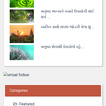
મનુષ્ય અન્યને કયારે ઉપયોગી થઈ
શકે ...
વ્યક્તિ સાથે સંબંધ જોડતી વેળા શું ...
મનુષ્ય શેનાથી ધેરાયેલો રહે ...
Categories
Featured