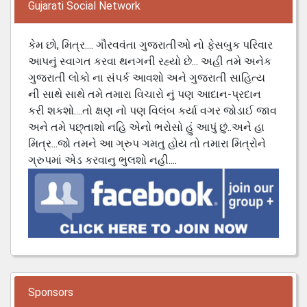
Gujarati Social Network
કેમ છો, મિત્ર.... ગૌરવવંતા ગુજરાતીઓ નો ફેસબુક પરિવાર
આપનું સ્વાગત કરવા થનગની રહ્યો છે... અહી તમે અનેક
ગુજરાતી લોકો ના સંપર્ક આવશો અને ગુજરાતી સાહિત્ય
ની સાથે સાથે તમે તમારા વિચારો નું પણ આદાન-પ્રદાન
કરી શકશો....તો ક્ષણ નો પણ વિલંબ કર્યા વગર જોડાઈ જાવ
અને તમે પછ્તાશો નહિ એનો ભરોસો હું આપું છું..અને હા
મિત્ર...જો તમને આ ગ્રુપ ગમતુ હોય તો તમારા મિત્રોને
ગ્રુપમાં એડ કરવાનુ ભુલશો નહી....
Sponsors