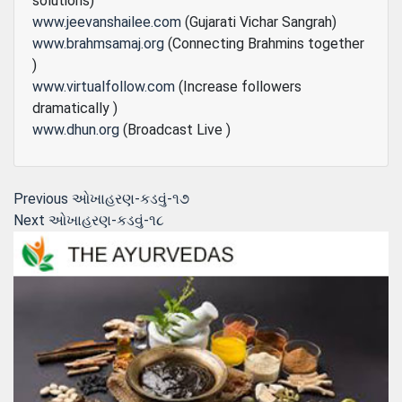
solutions)
www.jeevanshailee.com
(Gujarati Vichar Sangrah)
www.brahmsamaj.org
(Connecting Brahmins together
)
www.virtualfollow.com
(Increase followers
dramatically )
www.dhun.org
(Broadcast Live )
Post
Previous
Previous
ઓખાહરણ-કડવું-૧૭
Next
post:
Next
ઓખાહરણ-કડવું-૧૮
navigation
post: