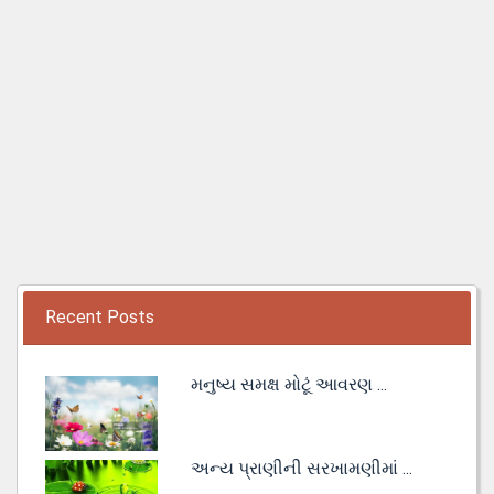
Recent Posts
મનુષ્ય સમક્ષ મોટૂં આવરણ ...
અન્ય પ્રાણીની સરખામણીમાં ...