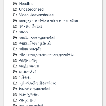
Headline
Uncategorized
Video-Jeevanshailee
कामसूत्र - कामोत्तेजक जीवन का नया तरीका
ૐ નમઃ શિવાય
અન્ય...
આધ્યાત્મિક જીવનશૈલી
આધ્યાત્મિક પ્રશ્નોતરી
ઔષધ આયુર્વેદ
ગીત,ગરબા,પ્રાર્થના,ભજન,પ્રભાતિયા
જાણવા જેવુ
જાહેર જનતા
ધાર્મિક લેખો
પરિચય
પ્રો-એક્ટીવ ડીસ્‍ક્લોઝર
બિઝનેશ જીવનશૈલી
મારૂ ગુજરાત
યાત્રાધામઃ
યુવા જીવનશૈલી