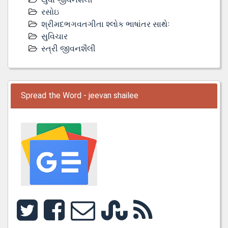
રસોઇ
શ્રીમદભગવતગીતા શ્લોક ભાષાંતર સાથેઃ
સુવિચાર
સ્ત્રી જીવનશૈલી
Spread the Word - jeevan shailee