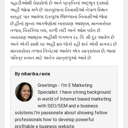
પહાડીઓથી ઘેરાયેલો છે અને પ્રકૃતિનાં અદ્ભુત દ્રશ્યો
અહીં જોવા મળે છે. ધારચુલાના નિવાસીઓ નેપાળ સ્થિત
સરહદ પાર આવેલા દારચુલા જિલ્લાના નિવાસીઓ જેવા
છે.હીંનાં મુખ્ય આકર્ષણોમાં નારાયણ આશ્રમ, માનસરોવર
તળાવ, ચિરકિલા બંધ, કાળી નદી અને ઓમ પર્વત છે.
નારાયણ આશ્રમ અહીંથી લગભગ ૯૮ કિ. મી દૂર આવેલ છે
અને એકી સાથે પર અહીં ૪૦ લોકો રહી શકે એવી સગવડ છે.
માનસરોવર તળાવ તિબેટમાં આવેલ એક યાત્રાધામ છે, જ્યાં
પવિત્ર સ્નાન માટે અનેક યાત્રાળુઓ આવે છે.
By
niharika.ravia
Greetings - I'm E Marketing
Specialist. I have strong background
in world of Internet based marketing
with SEO/SEM and e business
solutions.I'm passionate about showing fellow
professionals how to develop powerful
profitable e business website.