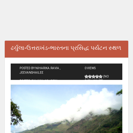
ઢર્ચુલા-ઉત્તરાખંડ-ભારતના પ્રસિદ્ધ પર્યટન સ્થળ
POSTED BY NIHARIKA.RAVIA ,
0 VIEWS
JEEVANSHAILEE
(NO
POSTED ON JUN - 12 - 2024
RATINGS YET)