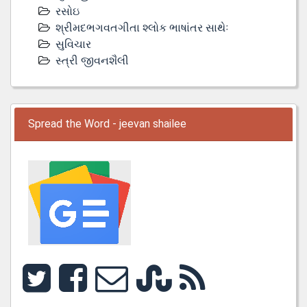
રસોઇ
શ્રીમદભગવતગીતા શ્લોક ભાષાંતર સાથેઃ
સુવિચાર
સ્ત્રી જીવનશૈલી
Spread the Word - jeevan shailee