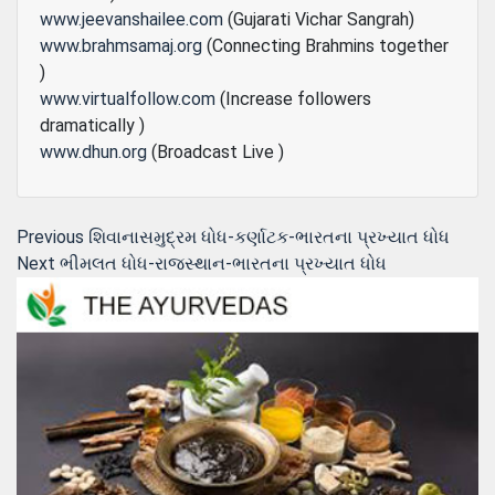
www.jeevanshailee.com
(Gujarati Vichar Sangrah)
www.brahmsamaj.org
(Connecting Brahmins together
)
www.virtualfollow.com
(Increase followers
dramatically )
www.dhun.org
(Broadcast Live )
Post
Previous
Previous
શિવાનાસમુદ્રમ ધોધ-કર્ણાટક-ભારતના પ્રખ્યાત ધોધ
Next
post:
Next
ભીમલત ધોધ-રાજસ્થાન-ભારતના પ્રખ્યાત ધોધ
navigation
post: