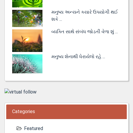
મનુષ્ય અન્યને કયારે ઉપયોગી થઈ
શકે ...
વ્યક્તિ સાથે સંબંધ જોડતી વેળા શું ...
મનુષ્ય શેનાથી ધેરાયેલો રહે ...
Categories
Featured