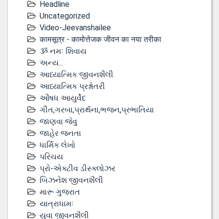
Headline
Uncategorized
Video-Jeevanshailee
कामसूत्र - कामोत्तेजक जीवन का नया तरीका
ૐ નમઃ શિવાય
અન્ય...
આધ્યાત્મિક જીવનશૈલી
આધ્યાત્મિક પ્રશ્નોતરી
ઔષધ આયુર્વેદ
ગીત,ગરબા,પ્રાર્થના,ભજન,પ્રભાતિયા
જાણવા જેવુ
જાહેર જનતા
ધાર્મિક લેખો
પરિચય
પ્રો-એક્ટીવ ડીસ્‍ક્લોઝર
બિઝનેશ જીવનશૈલી
મારૂ ગુજરાત
યાત્રાધામઃ
યુવા જીવનશૈલી