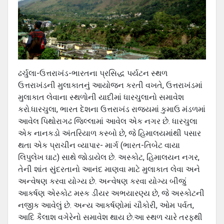
ઢર્ચુલા-ઉત્તરાખંડ-ભારતના પ્રસિદ્ધ પર્યટન સ્થળ
ઉત્તરાખંડની મુલાકાતનું આયોજન કરતી વખતે, ઉત્તરાખંડમાં
મુલાકાત લેવાના સ્થળોની યાદીમાં ધારચુલાનો સમાવેશ
કરો.ધારચુલા, ભારત દેશના ઉત્તરાખંડ રાજ્યમાં કુમાઉ મંડળમાં
આવેલ પિથોરાગઢ જિલ્લામાં આવેલ એક નગર છે. ધારચુલા
એક નાનકડો અંતરિયાળ કસ્બો છે, જે હિમાલયમાંથી પસાર
થતા એક પ્રાચીન વ્યાપાર- માર્ગ (ભારત-તિબેટ વાયા
લિપુલેખ ઘાટ) સાથે જોડાયેલ છે. અસ્કોટ, હિમાલયન નગર,
તેની શાંત સુંદરતાનો આનંદ માણવા માટે મુલાકાત લેવા અને
અન્વેષણ કરવા યોગ્ય છે. અન્વેષણ કરવા યોગ્ય બીજું
આકર્ષણ એસ્કોટ મસ્ક ડીયર અભયારણ્ય છે, જે અસ્કોટની
નજીક આવેલું છે. અન્ય આકર્ષણોમાં ચૌકોરી, ઓમ પર્વત,
આદિ કૈલાશ વગેરેનો સમાવેશ થાય છે.આ સ્થળ ચારે તરફથી