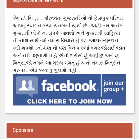
Gujarati Social Network
કેમ છો, મિત્ર.... ગૌરવવંતા ગુજરાતીઓ નો ફેસબુક પરિવાર
આપનું સ્વાગત કરવા થનગની રહ્યો છે... અહી તમે અનેક
ગુજરાતી લોકો ના સંપર્ક આવશો અને ગુજરાતી સાહિત્ય
ની સાથે સાથે તમે તમારા વિચારો નું પણ આદાન-પ્રદાન
કરી શકશો....તો ક્ષણ નો પણ વિલંબ કર્યા વગર જોડાઈ જાવ
અને તમે પછ્તાશો નહિ એનો ભરોસો હું આપું છું..અને હા
મિત્ર...જો તમને આ ગ્રુપ ગમતુ હોય તો તમારા મિત્રોને
ગ્રુપમાં એડ કરવાનુ ભુલશો નહી....
Sponsors