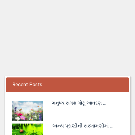
Recent Posts
મનુષ્ય સમક્ષ મોટૂં આવરણ ...
અન્ય પ્રાણીની સરખામણીમાં ...