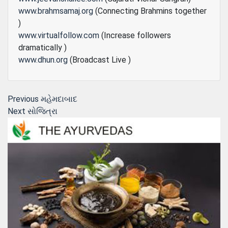
www.brahmsamaj.org
(Connecting Brahmins together
)
www.virtualfollow.com
(Increase followers
dramatically )
www.dhun.org
(Broadcast Live )
Post
Previous
Previous
મહેમદાબાદ
Next
post:
Next
સોજિત્રા
navigation
post: