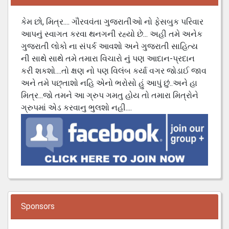
કેમ છો, મિત્ર.... ગૌરવવંતા ગુજરાતીઓ નો ફેસબુક પરિવાર
આપનું સ્વાગત કરવા થનગની રહ્યો છે... અહી તમે અનેક
ગુજરાતી લોકો ના સંપર્ક આવશો અને ગુજરાતી સાહિત્ય
ની સાથે સાથે તમે તમારા વિચારો નું પણ આદાન-પ્રદાન
કરી શકશો....તો ક્ષણ નો પણ વિલંબ કર્યા વગર જોડાઈ જાવ
અને તમે પછ્તાશો નહિ એનો ભરોસો હું આપું છું..અને હા
મિત્ર...જો તમને આ ગ્રુપ ગમતુ હોય તો તમારા મિત્રોને
ગ્રુપમાં એડ કરવાનુ ભુલશો નહી....
Sponsors