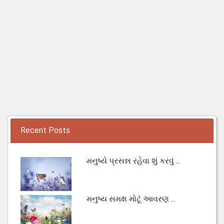
Recent Posts
મનુષ્યે પ્રસન્ન રહેવા શું કરવું ...
મનુષ્ય સમક્ષ મોટૂં આવરણ ...