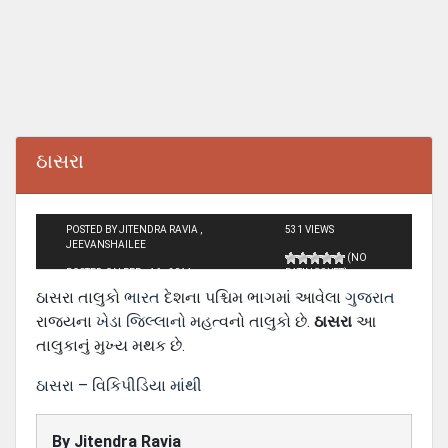
ઠાસરા
POSTED BY JITENDRA RAVIA ,
531 VIEWS
JEEVANSHAILEE
(NO
POSTED ON FEB - 16 - 2014
RATINGS YET)
ઠાસરા તાલુકો
ભારત
દેશના પશ્ચિમ ભાગમાં આવેલા
ગુજરાત
રાજ્યના
ખેડા જિલ્લાનો
મહત્વનો તાલુકો છે.
ઠાસરા
આ
તાલુકાનું મુખ્ય મથક છે.
ઠાસરા – વિકિપીડિયા માંથી
By
Jitendra Ravia