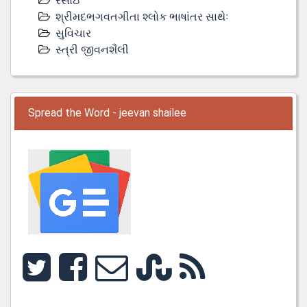
રસોઇ
શ્રીમદભગવતગીતા શ્લોક ભાષાંતર સાથેઃ
સુવિચાર
સ્ત્રી જીવનશૈલી
Spread the Word - jeevan shailee