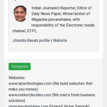
Indian Journalist/Reporter, Editor of
Daily News Paper, Writer/author of
Magazine jeevanshailee, with
responsibility of the Electronic media
channel, GTPL.
Jitendra Ravia's profile
|
Website
Categories
Websites :
www.rajtechnologies.com
(We build websites that
make you money)
www.marketdecides.com
(We mad a fresh business
solutions)
www.jeevanshailee.com
(Gujarati Vichar Sangrah)