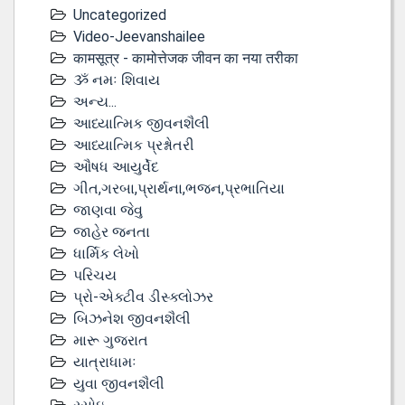
Uncategorized
Video-Jeevanshailee
कामसूत्र - कामोत्तेजक जीवन का नया तरीका
ૐ નમઃ શિવાય
અન્ય...
આધ્યાત્મિક જીવનશૈલી
આધ્યાત્મિક પ્રશ્નોતરી
ઔષધ આયુર્વેદ
ગીત,ગરબા,પ્રાર્થના,ભજન,પ્રભાતિયા
જાણવા જેવુ
જાહેર જનતા
ધાર્મિક લેખો
પરિચય
પ્રો-એક્ટીવ ડીસ્‍ક્લોઝર
બિઝનેશ જીવનશૈલી
મારૂ ગુજરાત
યાત્રાધામઃ
યુવા જીવનશૈલી