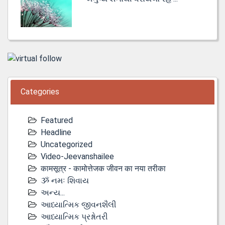
Categories
Featured
Headline
Uncategorized
Video-Jeevanshailee
कामसूत्र - कामोत्तेजक जीवन का नया तरीका
ૐ નમઃ શિવાય
અન્ય...
આધ્યાત્મિક જીવનશૈલી
આધ્યાત્મિક પ્રશ્નોતરી