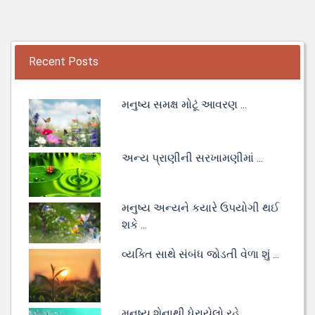
Recent Posts
મનુષ્ય સમક્ષ મોટૂં આવરણ ...
અન્ય પ્રાણીની સરખામણીમાં ...
મનુષ્ય અન્યને કયારે ઉપયોગી થઈ
શકે ...
વ્યક્તિ સાથે સંબંધ જોડતી વેળા શું ...
મનુષ્ય શેનાથી ધેરાયેલો રહે ...