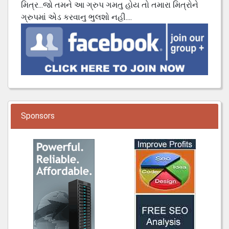
મિત્ર...જો તમને આ ગ્રુપ ગમતુ હોય તો તમારા મિત્રોને
ગ્રુપમાં એડ કરવાનુ ભુલશો નહી....
Sponsors