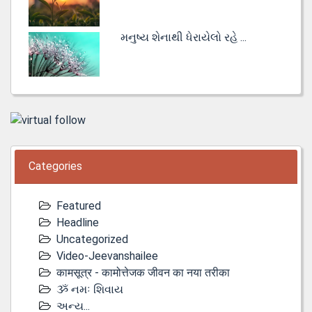
મનુષ્ય શેનાથી ધેરાયેલો રહે ...
Categories
Featured
Headline
Uncategorized
Video-Jeevanshailee
कामसूत्र - कामोत्तेजक जीवन का नया तरीका
ૐ નમઃ શિવાય
અન્ય...