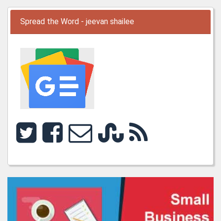
Spread the Word - jeevan shailee