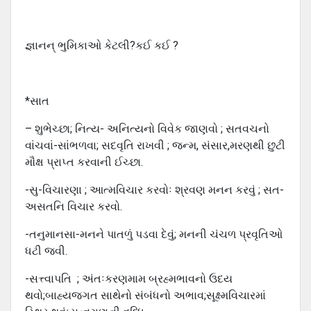
જ્ઞાનન્ ભુમિકાઓ કેટલી?કઈ કઈ ?
*સાત
– શુભેચ્છા; નિત્ય- અનિત્યનો વિવેક જાણવો ; સતવચનો
વાંચવાં-સાંભળવા; સદવૃતિ રાખવી ; જન્મ, સંસાર,મરણથી છુટી
મૌક્ષ પ્રાપ્ત કરવાની ઈચ્છા.
-સુ-વિચારણા ; આત્મવિચાર કરવોઃ શ્રવણ મનન કરવું ; સત-
અસતનિ વિચાર કરવો.
-તનુમાનસા-મનને પાતળું પડવા દેવું; મનની ચંચળ પ્રવૃતિઓ
ધટી જવી.
-સત્ત્વાપતિ ; અંતઃકરણમામ બ્રહ્મભાવનો ઉદય
થવો;બાહ્યજગત સાથેનો સંબંધનો અભાવ;સૂક્ષ્મવિચારમાં