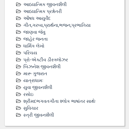
આધ્યાત્મિક જીવનશૈલી
આધ્યાત્મિક પ્રશ્નોતરી
ઔષધ આયુર્વેદ
ગીત,ગરબા,પ્રાર્થના,ભજન,પ્રભાતિયા
જાણવા જેવુ
જાહેર જનતા
ધાર્મિક લેખો
પરિચય
પ્રો-એક્ટીવ ડીસ્‍ક્લોઝર
બિઝનેશ જીવનશૈલી
મારૂ ગુજરાત
યાત્રાધામઃ
યુવા જીવનશૈલી
રસોઇ
શ્રીમદભગવતગીતા શ્લોક ભાષાંતર સાથેઃ
સુવિચાર
સ્ત્રી જીવનશૈલી