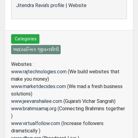
Jitendra Ravia's profile
|
Website
Categories
આધ્યાત્મિક જીવનશૈલી
Websites :
www.rajtechnologies.com
(We build websites that
make you money)
www.marketdecides.com
(We mad a fresh business
solutions)
www.jeevanshailee.com
(Gujarati Vichar Sangrah)
www.brahmsamaj.org
(Connecting Brahmins together
)
www.virtualfollow.com
(Increase followers
dramatically )