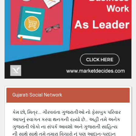
Gujarati Social Network
કેમ છો, મિત્ર.... ગૌરવવંતા ગુજરાતીઓ નો ફેસબુક પરિવાર
આપનું સ્વાગત કરવા થનગની રહ્યો છે... અહી તમે અનેક
ગુજરાતી લોકો ના સંપર્ક આવશો અને ગુજરાતી સાહિત્ય
ની સાથે સાથે તમે તમારા વિચારો નું પણ આદાન-પ્રદાન