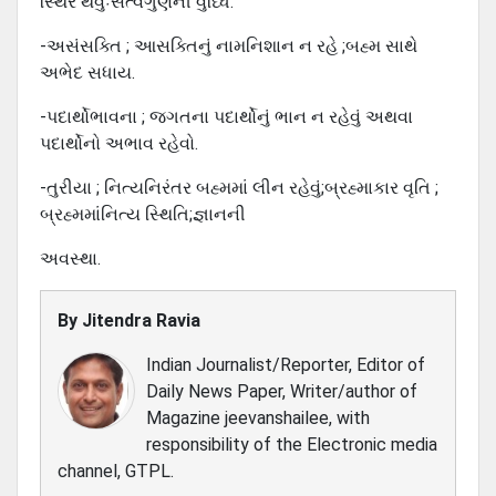
સ્થિર થવુંઃસત્વગુણની વુધ્ધિ.
-અસંસક્તિ ; આસક્તિનું નામનિશાન ન રહે ;બહ્મ સાથે
અભેદ સધાય.
-પદાર્થોભાવના ; જગતના પદાર્થોનું ભાન ન રહેવું અથવા
પદાર્થોનો અભાવ રહેવો.
-તુરીયા ; નિત્યનિરંતર બહ્મમાં લીન રહેવું;બ્રહ્માકાર વૃતિ ;
બ્રહ્મમાંનિત્ય સ્થિતિ;જ્ઞાનની
અવસ્થા.
By
Jitendra Ravia
Indian Journalist/Reporter, Editor of
Daily News Paper, Writer/author of
Magazine jeevanshailee, with
responsibility of the Electronic media
channel, GTPL.