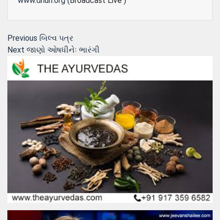
www.dhun.org
(Broadcast Live )
Post
Previous
Previous
બિલ્વ પત્ર
Next
post:
Next
જાણો ઓષધીનેઃ ભારંગી
navigation
post: