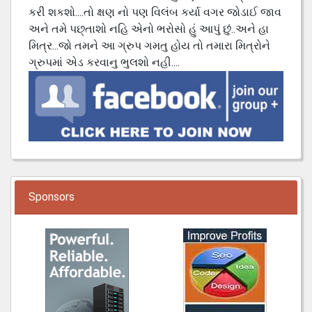
કરી શકશો....તો ક્ષણ નો પણ વિલંબ કર્યા વગર જોડાઈ જાવ
અને તમે પછ્તાશો નહિ એનો ભરોસો હું આપું છું..અને હા
મિત્ર...જો તમને આ ગ્રુપ ગમતુ હોય તો તમારા મિત્રોને
ગ્રુપમાં એડ કરવાનુ ભુલશો નહી....
Sponsors