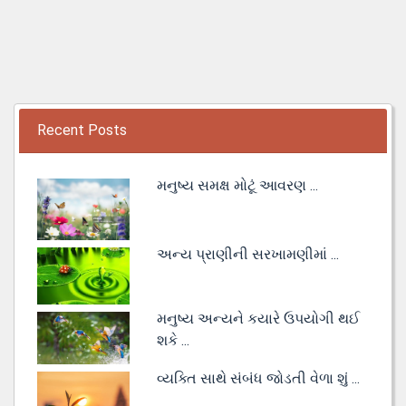
Recent Posts
મનુષ્ય સમક્ષ મોટૂં આવરણ ...
અન્ય પ્રાણીની સરખામણીમાં ...
મનુષ્ય અન્યને કયારે ઉપયોગી થઈ
શકે ...
વ્યક્તિ સાથે સંબંધ જોડતી વેળા શું ...