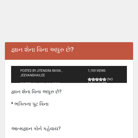
જ્ઞાન શેના વિના અધુરુ છે?
POSTED BY JITENDRA RAVIA ,
1,159 VIEWS
JEEVANSHAILEE
(NO
POSTED ON JAN - 16 - 2012
RATINGS YET)
જ્ઞાન શેના વિના અધુરુ છે?
* ભક્તિના પુટ વિના
આત્મજ્ઞાન કોને કહેવાય?