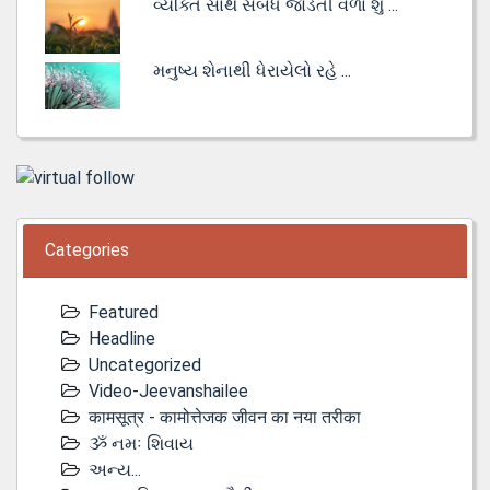
વ્યક્તિ સાથે સંબંધ જોડતી વેળા શું ...
મનુષ્ય શેનાથી ધેરાયેલો રહે ...
Categories
Featured
Headline
Uncategorized
Video-Jeevanshailee
कामसूत्र - कामोत्तेजक जीवन का नया तरीका
ૐ નમઃ શિવાય
અન્ય...