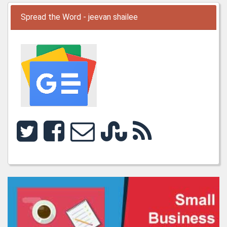
Spread the Word - jeevan shailee