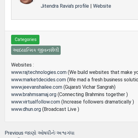
Jitendra Ravia's profile
|
Website
Categories
આધ્યાત્મિક જીવનશૈલી
Websites :
www.rajtechnologies.com
(We build websites that make y
www.marketdecides.com
(We mad a fresh business soluti
www.jeevanshailee.com
(Gujarati Vichar Sangrah)
www.brahmsamaj.org
(Connecting Brahmins together )
www.virtualfollow.com
(Increase followers dramatically )
www.dhun.org
(Broadcast Live )
Post
Previous
Previous
જાણો ઓષધીનેઃઅશ્વગંધા