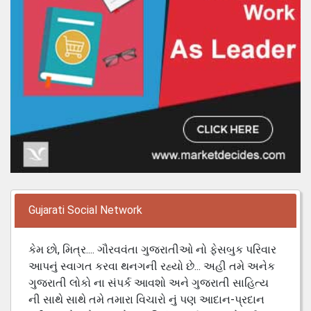
Gujarati Social Network
કેમ છો, મિત્ર.... ગૌરવવંતા ગુજરાતીઓ નો ફેસબુક પરિવાર
આપનું સ્વાગત કરવા થનગની રહ્યો છે... અહી તમે અનેક
ગુજરાતી લોકો ના સંપર્ક આવશો અને ગુજરાતી સાહિત્ય
ની સાથે સાથે તમે તમારા વિચારો નું પણ આદાન-પ્રદાન