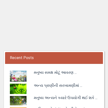
Recent Posts
મનુષ્ય સમક્ષ મોટૂં આવરણ ...
અન્ય પ્રાણીની સરખામણીમાં ...
મનુષ્ય અન્યને કયારે ઉપયોગી થઈ શકે ...