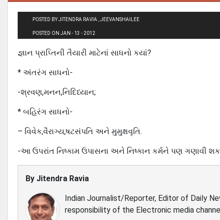
POSTED BY JITENDRA RAVIA , JEEVANSHAILEE
POSTED ON JAN - 13 - 2012
જ્ઞાન પ્રાપ્તિની તૈયારી માટેનાં સાધનો કયાં?
* અંતરંગ સાધનો-
-શ્રવણ,મનન,નિદિધ્યાન;
* બહિરંગ સાધનો-
– વિવેક,વૈરાગ્ય,ષટસંપતિ અને મુમુક્ષવૃતિ.
-આ ઉપરાંત નિષ્કામ ઉપાસના અને નિષ્કાન કર્મને પણ ગણાવી શક
By
Jitendra Ravia
Indian Journalist/Reporter, Editor of Daily N
responsibility of the Electronic media channe