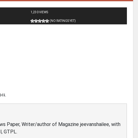
1,230 VIEWS
(NO RATINGS YET)
ાય.
ews Paper, Writer/author of Magazine jeevanshailee, with
l, GTPL.