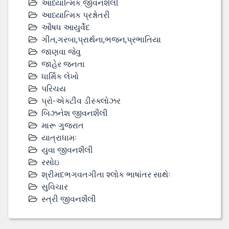
આધ્યાત્મિક જીવનશૈલી
આધ્યાત્મિક પ્રશ્નોતરી
ઔષધ આયુર્વેદ
ગીત,ગરબા,પ્રાર્થના,ભજન,પ્રભાતિયા
જાણવા જેવુ
જાહેર જનતા
ધાર્મિક લેખો
પરિચય
પ્રો-એક્ટીવ ડીસ્‍ક્લોઝર
બિઝનેશ જીવનશૈલી
મારૂ ગુજરાત
યાત્રાધામઃ
યુવા જીવનશૈલી
રસોઇ
શ્રીમદભગવતગીતા શ્લોક ભાષાંતર સાથેઃ
સુવિચાર
સ્ત્રી જીવનશૈલી