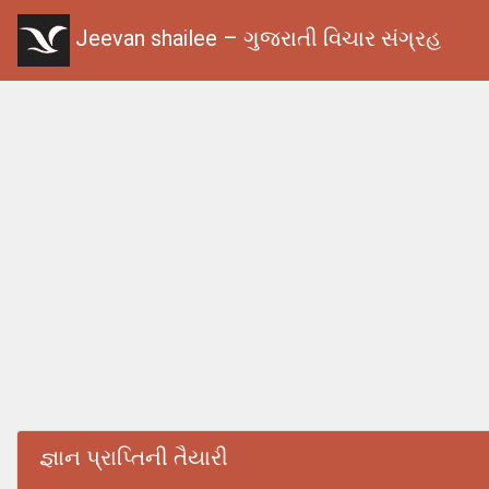
Jeevan shailee – ગુજરાતી વિચાર સંગ્રહ
જ્ઞાન પ્રાપ્તિની તૈયારી