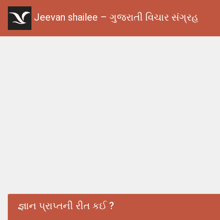
Jeevan shailee – ગુજરાતી વિચાર સંગ્રહ
જ્ઞાન પ્રાપ્તની રીત કઈ ?