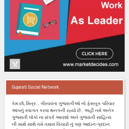
Gujarati Social Network
કેમ છો, મિત્ર.... ગૌરવવંતા ગુજરાતીઓ નો ફેસબુક પરિવાર
આપનું સ્વાગત કરવા થનગની રહ્યો છે... અહી તમે અનેક
ગુજરાતી લોકો ના સંપર્ક આવશો અને ગુજરાતી સાહિત્ય
ની સાથે સાથે તમે તમારા વિચારો નું પણ આદાન-પ્રદાન