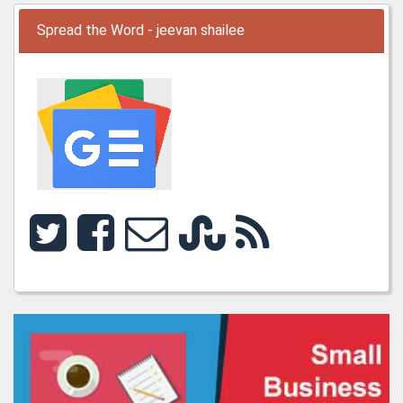
Spread the Word - jeevan shailee