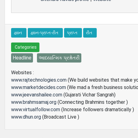
જ્ઞાન
જ્ઞાન-પ્રાપ્ત-રીત
પ્રાપ્ત
રીત
Categories
Headline
આધ્યાત્મિક પ્રશ્નોતરી
Websites :
www.rajtechnologies.com
(We build websites that make y
www.marketdecides.com
(We mad a fresh business soluti
www.jeevanshailee.com
(Gujarati Vichar Sangrah)
www.brahmsamaj.org
(Connecting Brahmins together )
www.virtualfollow.com
(Increase followers dramatically )
www.dhun.org
(Broadcast Live )