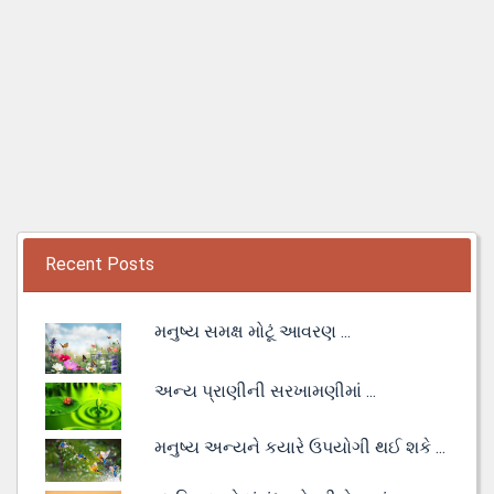
Recent Posts
મનુષ્ય સમક્ષ મોટૂં આવરણ ...
અન્ય પ્રાણીની સરખામણીમાં ...
મનુષ્ય અન્યને કયારે ઉપયોગી થઈ શકે ...