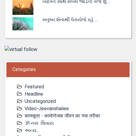
વ્યક્તિ સાથે સંબંધ જોડતી વેળા શું ...
મનુષ્ય શેનાથી ધેરાયેલો રહે ...
Categories
Featured
Headline
Uncategorized
Video-Jeevanshailee
कामसूत्र - कामोत्तेजक जीवन का नया तरीका
ૐ નમઃ શિવાય
અન્ય...