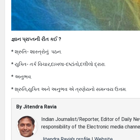
જ્ઞાન પ્રાપ્તની રીત કઈ ?
* શ્રુતિ- શાસ્ત્રોનું પઠન.
* યુક્તિ- તર્ક વિચાર,દાખલા-દષ્ટાંતો,દલીલો દ્રારા.
* અનુભવ.
* શ્રુતિ,યુક્તિ અને અનુભવ એ ત્રણેયનો સમન્વય ઉત્તમ.
By
Jitendra Ravia
Indian Journalist/Reporter, Editor of Daily N
responsibility of the Electronic media channe
Jitendra Ravia's profile
|
Website