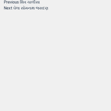
Post
Previous
Previous
શિવ ચાલીસા
Next
post:
Next
ઘેલા સોમનાથ જસદણ
navigation
post: