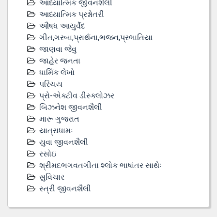
આધ્યાત્મિક જીવનશૈલી
આધ્યાત્મિક પ્રશ્નોતરી
ઔષધ આયુર્વેદ
ગીત,ગરબા,પ્રાર્થના,ભજન,પ્રભાતિયા
જાણવા જેવુ
જાહેર જનતા
ધાર્મિક લેખો
પરિચય
પ્રો-એક્ટીવ ડીસ્‍ક્લોઝર
બિઝનેશ જીવનશૈલી
મારૂ ગુજરાત
યાત્રાધામઃ
યુવા જીવનશૈલી
રસોઇ
શ્રીમદભગવતગીતા શ્લોક ભાષાંતર સાથેઃ
સુવિચાર
સ્ત્રી જીવનશૈલી