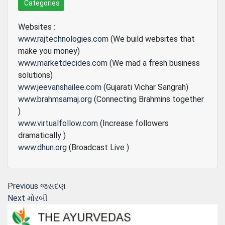
Categories
Websites :
www.rajtechnologies.com
(We build websites that
make you money)
www.marketdecides.com
(We mad a fresh business
solutions)
www.jeevanshailee.com
(Gujarati Vichar Sangrah)
www.brahmsamaj.org
(Connecting Brahmins together
)
www.virtualfollow.com
(Increase followers
dramatically )
www.dhun.org
(Broadcast Live )
Post
Previous
Previous
જસદણ
Next
post:
Next
મોરબી
navigation
post: