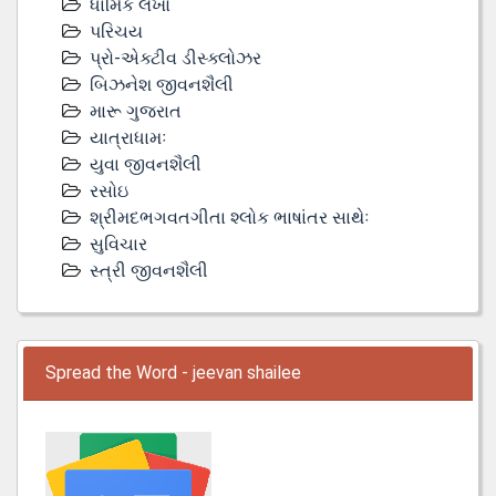
ધાર્મિક લેખો
પરિચય
પ્રો-એક્ટીવ ડીસ્‍ક્લોઝર
બિઝનેશ જીવનશૈલી
મારૂ ગુજરાત
યાત્રાધામઃ
યુવા જીવનશૈલી
રસોઇ
શ્રીમદભગવતગીતા શ્લોક ભાષાંતર સાથેઃ
સુવિચાર
સ્ત્રી જીવનશૈલી
Spread the Word - jeevan shailee