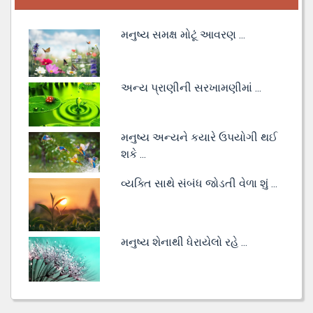
મનુષ્ય સમક્ષ મોટૂં આવરણ ...
અન્ય પ્રાણીની સરખામણીમાં ...
મનુષ્ય અન્યને કયારે ઉપયોગી થઈ
શકે ...
વ્યક્તિ સાથે સંબંધ જોડતી વેળા શું ...
મનુષ્ય શેનાથી ધેરાયેલો રહે ...