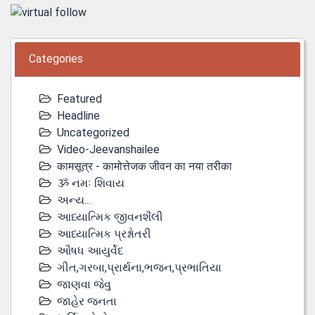
Categories
Featured
Headline
Uncategorized
Video-Jeevanshailee
कामसूत्र - कामोत्तेजक जीवन का नया तरीका
ૐ નમઃ શિવાય
અન્ય...
આધ્યાત્મિક જીવનશૈલી
આધ્યાત્મિક પ્રશ્નોતરી
ઔષધ આયુર્વેદ
ગીત,ગરબા,પ્રાર્થના,ભજન,પ્રભાતિયા
જાણવા જેવુ
જાહેર જનતા