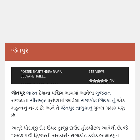
જેતપુર
POSTED BY JITENDRA RAVIA ,
355 VIEWS
JEEVANSHAILEE
(NO
POSTED ON FEB - 9 - 2014
RATINGS YET)
જેતપુર
ભારત
દેશના પશ્ચિમ ભાગમાં આવેલા
ગુજરાત
રાજ્યના
સૌરાષ્ટ્ર
પ્રદેશમાં આવેલા
રાજકોટ જિલ્લાનું
એક
મહત્વનું નગર છે, અને તે
જેતપુર તાલુકાનું
મુખ્ય મથક પણ
છે.
અત્રે ધોરાજી રોડ ઉપર હાજી દાઉદ હોસ્પીટલ આવેલી છે, જે
૧૯૪૭ પછી હિજરતી સરકારી- રાજકોટ કલેકટર મારફત