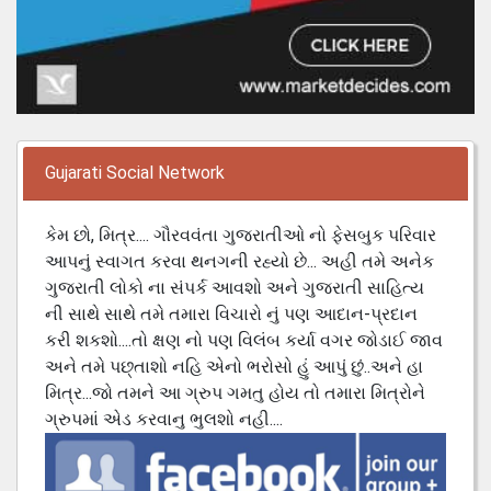
Gujarati Social Network
કેમ છો, મિત્ર.... ગૌરવવંતા ગુજરાતીઓ નો ફેસબુક પરિવાર
આપનું સ્વાગત કરવા થનગની રહ્યો છે... અહી તમે અનેક
ગુજરાતી લોકો ના સંપર્ક આવશો અને ગુજરાતી સાહિત્ય
ની સાથે સાથે તમે તમારા વિચારો નું પણ આદાન-પ્રદાન
કરી શકશો....તો ક્ષણ નો પણ વિલંબ કર્યા વગર જોડાઈ જાવ
અને તમે પછ્તાશો નહિ એનો ભરોસો હું આપું છું..અને હા
મિત્ર...જો તમને આ ગ્રુપ ગમતુ હોય તો તમારા મિત્રોને
ગ્રુપમાં એડ કરવાનુ ભુલશો નહી....