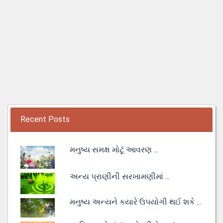
Recent Posts
મનુષ્ય સમક્ષ મોટૂં આવરણ ...
અન્ય પ્રાણીની સરખામણીમાં ...
મનુષ્ય અન્યને કયારે ઉપયોગી થઈ શકે ...