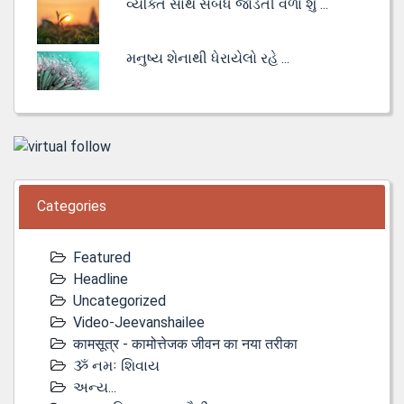
વ્યક્તિ સાથે સંબંધ જોડતી વેળા શું ...
મનુષ્ય શેનાથી ધેરાયેલો રહે ...
Categories
Featured
Headline
Uncategorized
Video-Jeevanshailee
कामसूत्र - कामोत्तेजक जीवन का नया तरीका
ૐ નમઃ શિવાય
અન્ય...