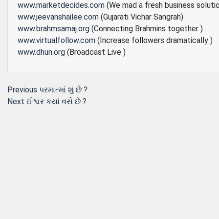
www.marketdecides.com
(We mad a fresh business soluti
www.jeevanshailee.com
(Gujarati Vichar Sangrah)
www.brahmsamaj.org
(Connecting Brahmins together )
www.virtualfollow.com
(Increase followers dramatically )
www.dhun.org
(Broadcast Live )
Post
Previous
Previous
પરમાત્માં શું છે ?
Next
post:
Next
ઈશ્વર કયાં વસે છે ?
navigation
post: