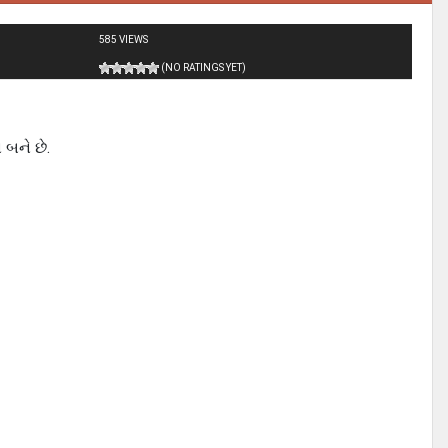
585 VIEWS
(NO RATINGS YET)
 બને છે.