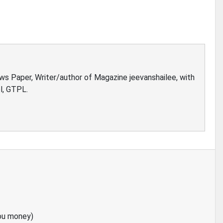
ews Paper, Writer/author of Magazine jeevanshailee, with
l, GTPL.
ou money)