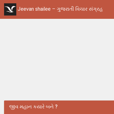
Jeevan shailee – ગુજરાતી વિચાર સંગ્રહ
જીવ મહાન કયારે બને ?