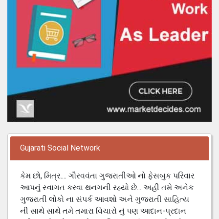
Gujarati Social Network
કેમ છો, મિત્ર.... ગૌરવવંતા ગુજરાતીઓ નો ફેસબુક પરિવાર
આપનું સ્વાગત કરવા થનગની રહ્યો છે... અહી તમે અનેક
ગુજરાતી લોકો ના સંપર્ક આવશો અને ગુજરાતી સાહિત્ય
ની સાથે સાથે તમે તમારા વિચારો નું પણ આદાન-પ્રદાન