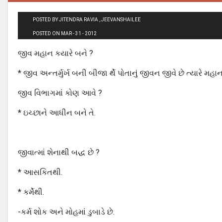
POSTED BY JITENDRA RAVIA , JEEVANSHAILEE
POSTED ON MAR - 31 - 2012
જીવ મહાન કયારે બને ?
* જીવ અન્તર્મુર્ખ બની બીજા ર્થે પોતાનું જીવન જીવે છે ત્યારે મહાન
જીવ વિભાગમાં કોણ આવે ?
* ઇચ્છાને આધીન બને તે.
જીવાત્માં શેનાથી બદ્ધ છે ?
* આસકિતથી.
* કર્મેથી.
-કર્મ શોક અને મોહમાં ડુબાડે છે.