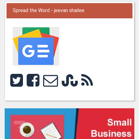
Spread the Word - jeevan shailee