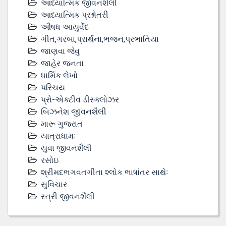
આધ્યાત્મિક જીવનશૈલી
આધ્યાત્મિક પ્રશ્નોતરી
ઔષધ આયુર્વેદ
ગીત,ગરબા,પ્રાર્થના,ભજન,પ્રભાતિયા
જાણવા જેવુ
જાહેર જનતા
ધાર્મિક લેખો
પરિચય
પ્રો-એક્ટીવ ડીસ્‍ક્લોઝર
બિઝનેશ જીવનશૈલી
મારૂ ગુજરાત
યાત્રાધામઃ
યુવા જીવનશૈલી
રસોઇ
શ્રીમદભગવતગીતા શ્લોક ભાષાંતર સાથેઃ
સુવિચાર
સ્ત્રી જીવનશૈલી