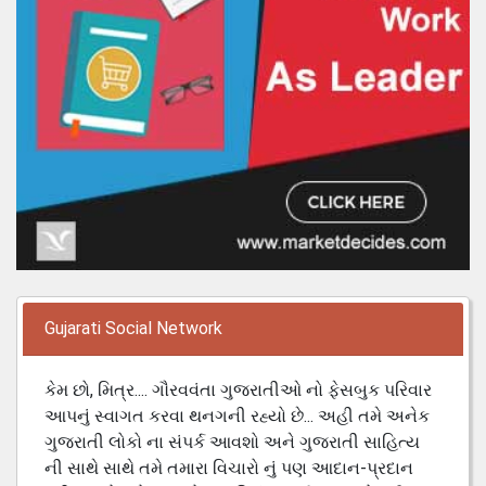
Gujarati Social Network
કેમ છો, મિત્ર.... ગૌરવવંતા ગુજરાતીઓ નો ફેસબુક પરિવાર
આપનું સ્વાગત કરવા થનગની રહ્યો છે... અહી તમે અનેક
ગુજરાતી લોકો ના સંપર્ક આવશો અને ગુજરાતી સાહિત્ય
ની સાથે સાથે તમે તમારા વિચારો નું પણ આદાન-પ્રદાન