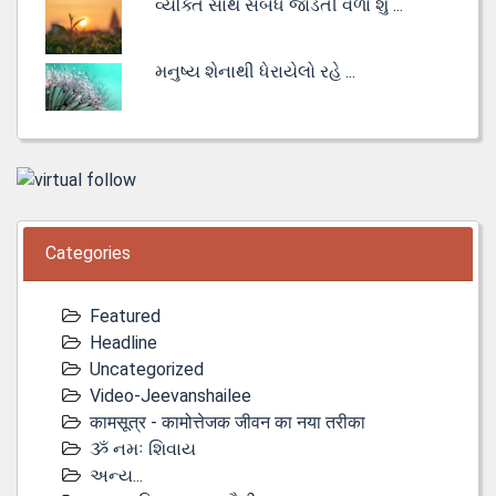
વ્યક્તિ સાથે સંબંધ જોડતી વેળા શું ...
મનુષ્ય શેનાથી ધેરાયેલો રહે ...
Categories
Featured
Headline
Uncategorized
Video-Jeevanshailee
कामसूत्र - कामोत्तेजक जीवन का नया तरीका
ૐ નમઃ શિવાય
અન્ય...