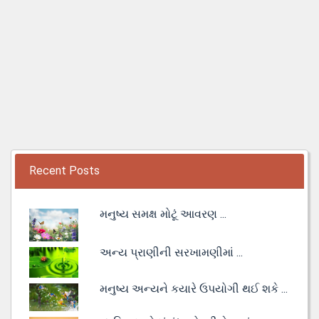
Recent Posts
મનુષ્ય સમક્ષ મોટૂં આવરણ ...
અન્ય પ્રાણીની સરખામણીમાં ...
મનુષ્ય અન્યને કયારે ઉપયોગી થઈ શકે ...