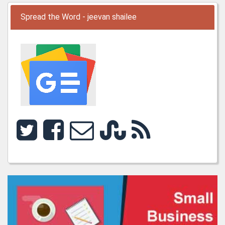
Spread the Word - jeevan shailee