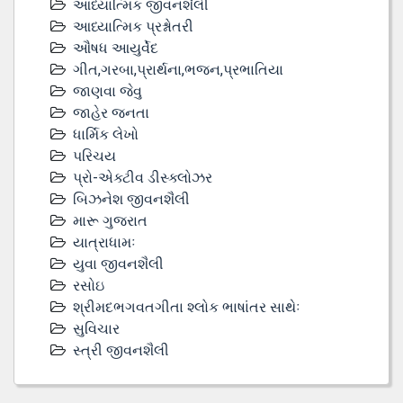
આધ્યાત્મિક જીવનશૈલી
આધ્યાત્મિક પ્રશ્નોતરી
ઔષધ આયુર્વેદ
ગીત,ગરબા,પ્રાર્થના,ભજન,પ્રભાતિયા
જાણવા જેવુ
જાહેર જનતા
ધાર્મિક લેખો
પરિચય
પ્રો-એક્ટીવ ડીસ્‍ક્લોઝર
બિઝનેશ જીવનશૈલી
મારૂ ગુજરાત
યાત્રાધામઃ
યુવા જીવનશૈલી
રસોઇ
શ્રીમદભગવતગીતા શ્લોક ભાષાંતર સાથેઃ
સુવિચાર
સ્ત્રી જીવનશૈલી