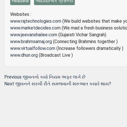
Headline
આધ્યાત્મિક પ્રશ્નોતરી
Websites :
www.rajtechnologies.com
(We build websites that make y
www.marketdecides.com
(We mad a fresh business soluti
www.jeevanshailee.com
(Gujarati Vichar Sangrah)
www.brahmsamaj.org
(Connecting Brahmins together )
www.virtualfollow.com
(Increase followers dramatically )
www.dhun.org
(Broadcast Live )
Post
Previous
Previous
જીવનનો કયો નિયમ અફર લાગે છે
Next
post:
Next
જીવનને સરખી રીતે સમજવાની શરુઆત કયારે થાય?
navigation
post: