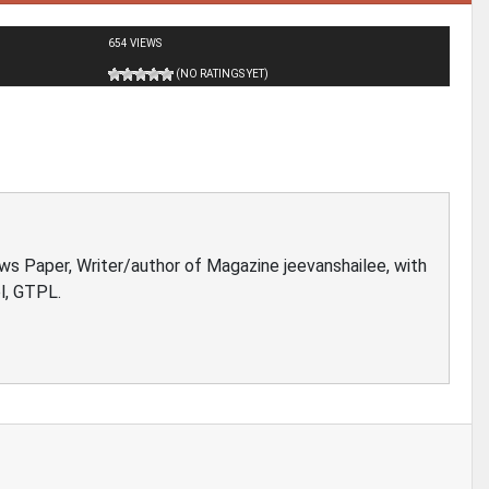
654 VIEWS
(NO RATINGS YET)
ews Paper, Writer/author of Magazine jeevanshailee, with
l, GTPL.