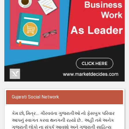
Gujarati Social Network
કેમ છો, મિત્ર.... ગૌરવવંતા ગુજરાતીઓ નો ફેસબુક પરિવાર
આપનું સ્વાગત કરવા થનગની રહ્યો છે... અહી તમે અનેક
ગુજરાતી લોકો ના સંપર્ક આવશો અને ગુજરાતી સાહિત્ય