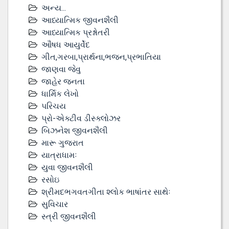
અન્ય...
આધ્યાત્મિક જીવનશૈલી
આધ્યાત્મિક પ્રશ્નોતરી
ઔષધ આયુર્વેદ
ગીત,ગરબા,પ્રાર્થના,ભજન,પ્રભાતિયા
જાણવા જેવુ
જાહેર જનતા
ધાર્મિક લેખો
પરિચય
પ્રો-એક્ટીવ ડીસ્‍ક્લોઝર
બિઝનેશ જીવનશૈલી
મારૂ ગુજરાત
યાત્રાધામઃ
યુવા જીવનશૈલી
રસોઇ
શ્રીમદભગવતગીતા શ્લોક ભાષાંતર સાથેઃ
સુવિચાર
સ્ત્રી જીવનશૈલી