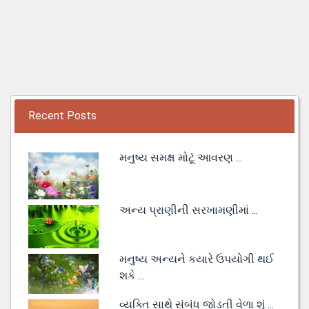
Recent Posts
મનુષ્ય સમક્ષ મોટૂં આવરણ ...
અન્ય પ્રાણીની સરખામણીમાં ...
મનુષ્ય અન્યને કયારે ઉપયોગી થઈ
શકે ...
વ્યક્તિ સાથે સંબંધ જોડતી વેળા શું ...