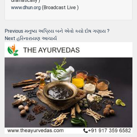
dramatically )
www.dhun.org
(Broadcast Live )
Post
Previous
Previous
મનુષ્ય અપ્રિય બને એવો કયો દોષ ગણાય ?
Next
post:
Next
હરિનારાયણ આચાર્ય
navigation
post: