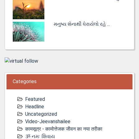
મનુષ્ય શેનાથી ધેરાયેલો રહે ...
Categories
Featured
Headline
Uncategorized
Video-Jeevanshailee
कामसूत्र - कामोत्तेजक जीवन का नया तरीका
ૐ નમઃ શિવાય