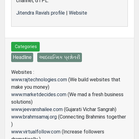
channel, GTPL.
Jitendra Ravia's profile
|
Website
Categories
Headline
આધ્યાત્મિક પ્રશ્નોતરી
Websites :
www.rajtechnologies.com
(We build websites that
make you money)
www.marketdecides.com
(We mad a fresh business
solutions)
www.jeevanshailee.com
(Gujarati Vichar Sangrah)
www.brahmsamaj.org
(Connecting Brahmins together
)
www.virtualfollow.com
(Increase followers