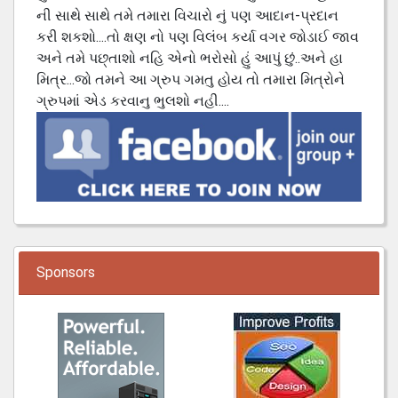
ની સાથે સાથે તમે તમારા વિચારો નું પણ આદાન-પ્રદાન
કરી શકશો....તો ક્ષણ નો પણ વિલંબ કર્યા વગર જોડાઈ જાવ
અને તમે પછ્તાશો નહિ એનો ભરોસો હું આપું છું..અને હા
મિત્ર...જો તમને આ ગ્રુપ ગમતુ હોય તો તમારા મિત્રોને
ગ્રુપમાં એડ કરવાનુ ભુલશો નહી....
Sponsors