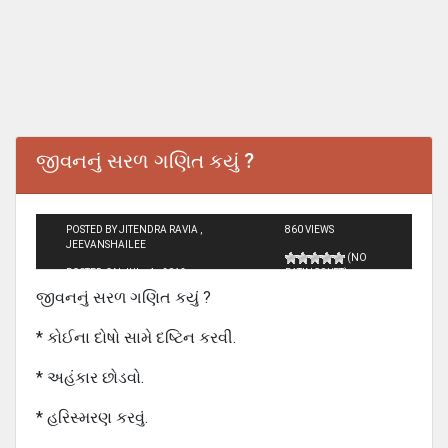
જીવનનું સરળ ગણિત કયું ?
POSTED BY JITENDRA RAVIA ,
860 VIEWS
JEEVANSHAILEE
(NO
POSTED ON JUL - 4 - 2012
RATINGS YET)
જીવનનું સરળ ગણિત કયું ?
* કોઈના દોષો સામે દષ્ટિન કરવી.
* અહંકાર છોડવો.
* હરિસ્મરણ કરવું.