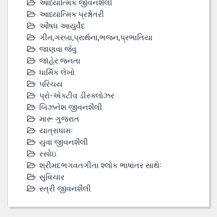
આધ્યાત્મિક જીવનશૈલી
આધ્યાત્મિક પ્રશ્નોતરી
ઔષધ આયુર્વેદ
ગીત,ગરબા,પ્રાર્થના,ભજન,પ્રભાતિયા
જાણવા જેવુ
જાહેર જનતા
ધાર્મિક લેખો
પરિચય
પ્રો-એક્ટીવ ડીસ્‍ક્લોઝર
બિઝનેશ જીવનશૈલી
મારૂ ગુજરાત
યાત્રાધામઃ
યુવા જીવનશૈલી
રસોઇ
શ્રીમદભગવતગીતા શ્લોક ભાષાંતર સાથેઃ
સુવિચાર
સ્ત્રી જીવનશૈલી