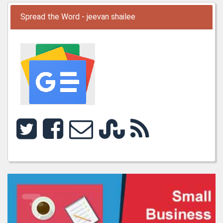
Spread the Word - jeevan shailee