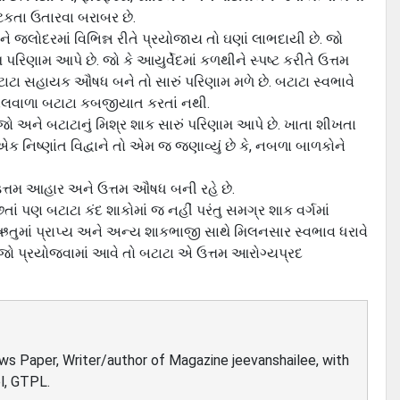
્ટિકતા ઉતારવા બરાબર છે.
ને જલોદરમાં વિભિન્ન રીતે પ્રયોજાય તો ઘણાં લાભદાયી છે. જો
ણામ આપે છે. જો કે આયુર્વેદમાં કળથીને સ્પષ્‍ટ કરીતે ઉત્તમ
ા સહાયક ઔષધ બને તો સારું પરિણામ મળે છે. બટાટા સ્વભાવે
 છાલવાળા બટાટા કબજીયાત કરતાં નથી.
ળજો અને બટાટાનું મિશ્ર શાક સારું ‍પરિણામ આપે છે. ખાતા શીખતા
 નિષ્‍ણાંત વિદ્વાને તો એમ જ જણાવ્યું છે કે, નબળા બાળકોને
ો ઉત્તમ આહાર અને ઉત્તમ ઔષધ બની રહે છે.
ં પણ બટાટા કંદ શાકોમાં જ નહીં પરંતુ સમગ્ર શાક વર્ગમાં
રેક ઋતુમાં પ્રાપ્‍ય અને અન્ય શાકભાજી સાથે મિલનસાર સ્વભાવ ધરાવે
રીતે જો પ્રયોજવામાં આવે તો બટાટા એ ઉત્તમ આરોગ્યપ્રદ
ews Paper, Writer/author of Magazine jeevanshailee, with
l, GTPL.