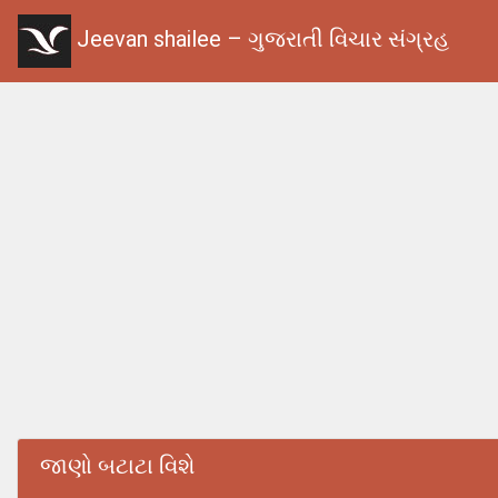
Jeevan shailee – ગુજરાતી વિચાર સંગ્રહ
જાણો બટાટા વિશે