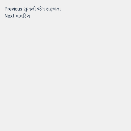
Post
Previous
Previous
સુખની જેમ સફળતા
Next
post:
Next
વાવડિંગ
navigation
post: