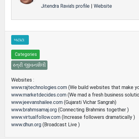
Jitendra Ravia's profile
|
Website
બટાટા
Categories
સ્ત્રી જીવનશૈલી
Websites :
www.rajtechnologies.com
(We build websites that make y
www.marketdecides.com
(We mad a fresh business soluti
www.jeevanshailee.com
(Gujarati Vichar Sangrah)
www.brahmsamaj.org
(Connecting Brahmins together )
www.virtualfollow.com
(Increase followers dramatically )
www.dhun.org
(Broadcast Live )