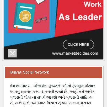
Gujarati Social Network
કેમ છો, મિત્ર.... ગૌરવવંતા ગુજરાતીઓ નો ફેસબુક પરિવાર
આપનું સ્વાગત કરવા થનગની રહ્યો છે... અહી તમે અનેક
ગુજરાતી લોકો ના સંપર્ક આવશો અને ગુજરાતી સાહિત્ય
ની સાથે સાથે તમે તમારા વિચારો નું પણ આદાન-પ્રદાન