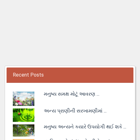
Recent Posts
મનુષ્ય સમક્ષ મોટૂં આવરણ ...
અન્ય પ્રાણીની સરખામણીમાં ...
મનુષ્ય અન્યને કયારે ઉપયોગી થઈ શકે ...