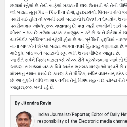
છાલમાં રહેલાં છે. તેથી બાફેલાં બટાટાની છાલ ઉતારવી એ તેની પૌષ
જો બટાટા મૂત્રપિંડ – કિડનીના રોગો, હ્રદયરોગો, લિવરના રોગો અ
પથરી થઈ હોય તો કળથી સાથે બટાટાનો દિર્ઘકાલીન ઉપયોગ ઉત્તમ પરિ
પથરીનાશક ઔષધદ્રવ્ય ગણાવાયુ છે. પણ અહીં કળથીની સાથે બટાટ
શીતળ – ઠંડા છે. તળેલા બટાટા કબજીયાત કરે છે. અને શેકેલા કે
થાઈરોઈડ ગ્રંથિગળામાં રહેલી હોય છે. આ ગ્રંથિની વૃદ્ધિમાં તાંદ
નાના બાળકોને શેકેલા બટાટા આપવા વધારે હિતાવહ ગણાવાયા છે. એક
માટે દુધ, ખાંડ અને બટાટાનો સૂપ અતિ ઉત્તમ પૌષ્ટિક આહાર છે.
આ રીતે સર્વને પ્રિય બટાટા જો યોગ્ય રીતે પ્રયોજવામાં આવે ત
આપણા સમાજમાં બટાટા વિષે અનેક ભ્રામક ધારણાઓ પ્રવર્તે છે. છતા
મોખરાનું સ્થાન ધરાવે છે. કારણ કે તે પૌષ્ટિક, રુધિર વધારનાર, દ
છે. આ ગુણોને લીધે જ શાક વર્ગમાં તેનું વિશેષ મહત્વ છે. યોગ્ય 
આહારદ્રવ્ય બની રહે છે.
By
Jitendra Ravia
Indian Journalist/Reporter, Editor of Daily N
responsibility of the Electronic media channe