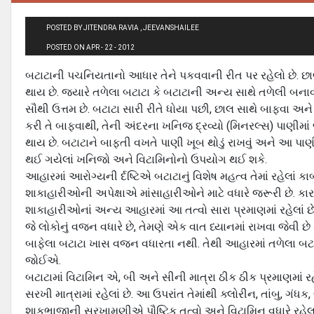
POSTED BY JITENDRA RAVIA , JEEVANSHAILEE
POSTED ON APR - 22 - 2012
બટાટાની પચનિયતાનો આધાર તેને પકવવાની રીત પર રહેલો છે. છાલ
થાય છે. જ્યારે તળેલા બટાટા કે બટાટાની અન્ય સાથે તળેલી બનાવ
સૌથી ઉત્તમ છે. બટાટા સારી રીતે ધોયા પછી, છાલ સાથે બાફવા અન
કરી તે બાફવાથી, તેની અંદરના ખનિજ દ્રવ્યો (મિનરલ્સ) પાણીમાં
થાય છે. બટાટાને બાફતી વખતે પાણી ખૂબ થોડું રાખવું અને આ પાણ
થઈ ગયેલાં ખનિજો અને વિટામિનોનો ઉપયોગ થઈ શકે.
આહારમાં આરોગ્યની ર્દષ્ટિએ બટાટાનું વિશેષ મહત્વ તેમાં રહેલાં 
શાકાહારીઓની અપેક્ષાએ માંસાહારીઓને માટે વધારે જરૂરી છે. કારણ 
શાકાહારીઓનાં અન્ય આહારમાં આ તત્વો સારા પ્રમાણમાં રહેલાં છે
જે લોકોનું વજન વધારે છે, તેમણે એક વાત ધ્યાનમાં રાખવા જેવી છ
બાફેલા બટાટા ખાસ વજન વધારતા નથી. તેથી આહારમાં તળેલા બટા
જોઈએ.
બટાટામાં વિટામિન એ, બી અને સીની માત્રા ઠીક ઠીક પ્રમાણમાં ર
સરખી માત્રામાં રહેલાં છે. આ ઉપરાંત તેમાંથી ક્લોરીન, તાંબુ, ગ
શાકભાજીની સરખામણીએ પૌષ્ટિક તત્વો અને વિટામિન વધારે રહેલા 