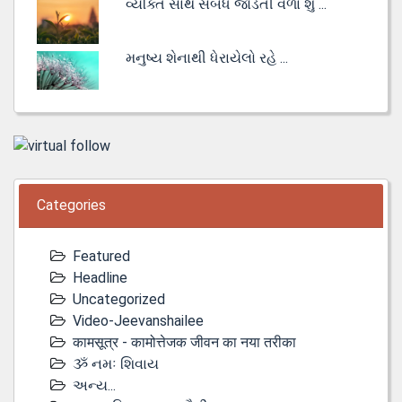
વ્યક્તિ સાથે સંબંધ જોડતી વેળા શું ...
મનુષ્ય શેનાથી ધેરાયેલો રહે ...
Categories
Featured
Headline
Uncategorized
Video-Jeevanshailee
कामसूत्र - कामोत्तेजक जीवन का नया तरीका
ૐ નમઃ શિવાય
અન્ય...