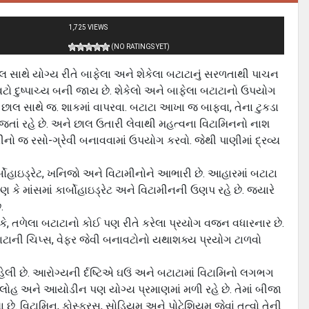
1,725 VIEWS
(NO RATINGS YET)
 સાથે યોગ્ય રીતે બાફેલા અને શેકેલા બટાટાનું સરળતાથી પાચન
ટો દુષ્‍પાચ્ય બની જાય છે. શેકેલો અને બાફેલા બટાટાનો ઉપયોગ
ે છાલ સાથે જ. શાકમાં વાપરવા. બટાટા આખા જ બાફવા, તેના ટુકડા
 જતાં રહે છે. અને છાલ ઉતારી લેવાથી મહત્વના વિટામિનનો નાશ
ીનો જ રસો-ગ્રેવી બનાવવામાં ઉપયોગ કરવો. જેથી પાણીમાં દ્રવ્ય
કાર્બોહાઇડ્રેટ, ખનિજો અને વિટામીનોને આભારી છે. આહારમાં બટાટા
કે માંસમાં કાર્બોહાઇડ્રેટ અને વિટામીનની ઉણપ રહે છે. જ્યારે
.
ે કે, તળેલા બટાટાનો કોઈ પણ રીતે કરેલા પ્રયોગ વજન વધારનાર છે.
ટાની ચિપ્‍સ, વેફર જેવી બનાવટોનો યથાશક્ય પ્રયોગ ટાળવો
હેલી છે. આરોગ્યની ર્દષ્ટિએ ઘઉં અને બટાટામાં વિટામિનો લગભગ
ંધક, લોહ અને આયોડીન પણ યોગ્ય પ્રમાણમાં મળી રહે છે. તેમાં બીજા
છે. વિટામિન, ફોસ્ફરસ, સોડિયમ અને પોટેશિયમ જેવાં તત્વો તેની