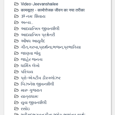
Video-Jeevanshailee
कामसूत्र - कामोत्तेजक जीवन का नया तरीका
ૐ નમઃ શિવાય
અન્ય...
આધ્યાત્મિક જીવનશૈલી
આધ્યાત્મિક પ્રશ્નોતરી
ઔષધ આયુર્વેદ
ગીત,ગરબા,પ્રાર્થના,ભજન,પ્રભાતિયા
જાણવા જેવુ
જાહેર જનતા
ધાર્મિક લેખો
પરિચય
પ્રો-એક્ટીવ ડીસ્‍ક્લોઝર
બિઝનેશ જીવનશૈલી
મારૂ ગુજરાત
યાત્રાધામઃ
યુવા જીવનશૈલી
રસોઇ
શ્રીમદભગવતગીતા શ્લોક ભાષાંતર સાથેઃ