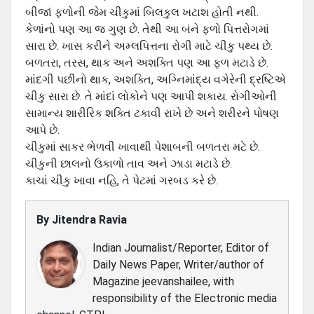
બીજાં ફળોની જેમ ચીકુમાં બિલકુલ ખટાશ હોતી નથી.
કેળાંનો પણ આ જ ગુણ છે. તેથી આ બંને ફળો પિત્તરોગમાં
સારા છે. ખાસ કરીને અમ્લપિત્તના રોગી માટે ચીકુ પથ્ય છે.
બળતરા, તરસ, થાક અને અશક્તિ પણ આ ફળ મટાડે છે.
માંદગી પછીનો થાક, અશક્તિ, અગ્નિમાંદ્ય વગેરેની દ્રષ્ટિએ
ચીકુ સારા છે. તે માંદાં લોકોને પણ આપી શકાય. રોગીઓની
સામાન્ય શારીરિક શક્તિ ટકાવી રાખે છે અને શરીરને પોષણ
આપે છે.
ચીકુમાં સાકર ભેળવી ખાવાથી પેશાબની બળતરા મટે છે.
ચીકુની છાલનો ઉકાળો તાવ અને ઝાડા મટાડે છે.
કાચાં ચીકુ ખાવા નહિ, તે પેટમાં ગરબડ કરે છે.
By
Jitendra Ravia
Indian Journalist/Reporter, Editor of
Daily News Paper, Writer/author of
Magazine jeevanshailee, with
responsibility of the Electronic media