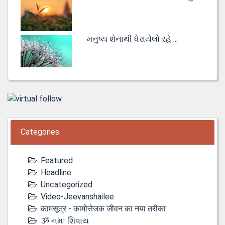
મનુષ્ય શેનાથી ધેરાયેલો રહે ...
Categories
Featured
Headline
Uncategorized
Video-Jeevanshailee
कामसूत्र - कामोत्तेजक जीवन का नया तरीका
ૐ નમઃ શિવાય