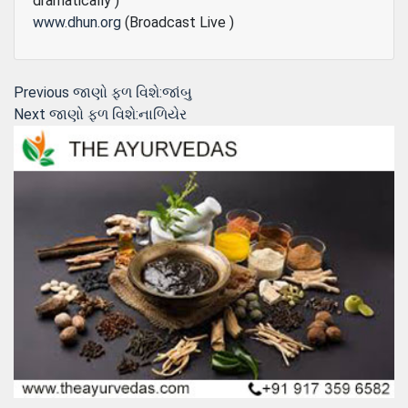
dramatically )
www.dhun.org
(Broadcast Live )
Post
Previous
Previous
જાણો ફળ વિશે:જાંબુ
Next
post:
Next
જાણો ફળ વિશે:નાળિયેર
navigation
post: