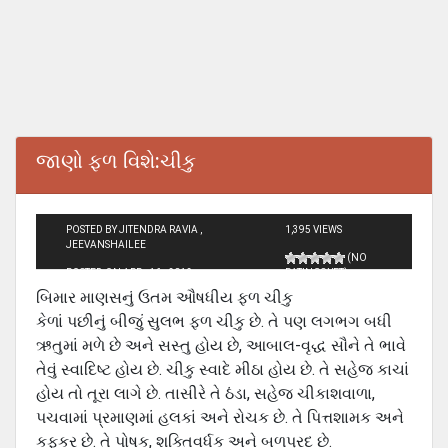
જાણો ફળ વિશે:ચીકુ
POSTED BY JITENDRA RAVIA ,
1,395 VIEWS
JEEVANSHAILEE
(NO
POSTED ON APR - 16 - 2012
RATINGS YET)
બિમાર માણસનું ઉતમ ઔષધીય ફળ ચીકુ
કેળાં પછીનું બીજું સુલભ ફળ ચીકુ છે. તે પણ લગભગ બધી
ઋતુમાં મળે છે અને સસ્તુ હોય છે, આબાલ-વૃદ્ધ સૌને તે ભાવે
તેવું સ્વાદિષ્‍ટ હોય છે. ચીકુ સ્વાદે મીઠા હોય છે. તે સહેજ કાચાં
હોય તો તૂરા લાગે છે. તાસીરે તે ઠંડા, સહેજ ચીકાશવાળા,
પચવામાં પ્રમાણમાં હલકાં અને રોચક છે. તે પિત્તશામક અને
કફકર છે. તે પોષક, શક્તિવર્ધક અને બળપ્રદ છે.