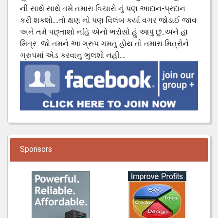
ની સાથે સાથે તમે તમારા વિચારો નું પણ આદાન-પ્રદાન
કરી શકશો....તો ક્ષણ નો પણ વિલંબ કર્યા વગર જોડાઈ જાવ
અને તમે પછ્તાશો નહિ એનો ભરોસો હું આપું છું..અને હા
મિત્ર...જો તમને આ ગ્રુપ ગમતુ હોય તો તમારા મિત્રોને
ગ્રુપમાં એડ કરવાનુ ભુલશો નહી....
Sponsors