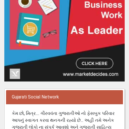
Gujarati Social Network
કેમ છો, મિત્ર.... ગૌરવવંતા ગુજરાતીઓ નો ફેસબુક પરિવાર
આપનું સ્વાગત કરવા થનગની રહ્યો છે... અહી તમે અનેક
ગુજરાતી લોકો ના સંપર્ક આવશો અને ગુજરાતી સાહિત્ય