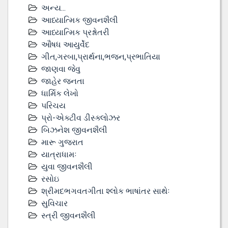
અન્ય...
આધ્યાત્મિક જીવનશૈલી
આધ્યાત્મિક પ્રશ્નોતરી
ઔષધ આયુર્વેદ
ગીત,ગરબા,પ્રાર્થના,ભજન,પ્રભાતિયા
જાણવા જેવુ
જાહેર જનતા
ધાર્મિક લેખો
પરિચય
પ્રો-એક્ટીવ ડીસ્‍ક્લોઝર
બિઝનેશ જીવનશૈલી
મારૂ ગુજરાત
યાત્રાધામઃ
યુવા જીવનશૈલી
રસોઇ
શ્રીમદભગવતગીતા શ્લોક ભાષાંતર સાથેઃ
સુવિચાર
સ્ત્રી જીવનશૈલી