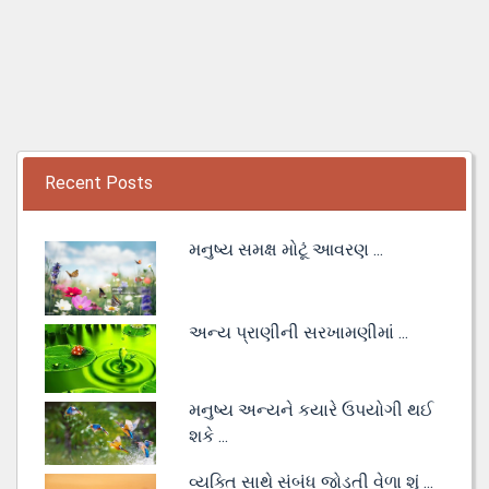
Recent Posts
મનુષ્ય સમક્ષ મોટૂં આવરણ ...
અન્ય પ્રાણીની સરખામણીમાં ...
મનુષ્ય અન્યને કયારે ઉપયોગી થઈ
શકે ...
વ્યક્તિ સાથે સંબંધ જોડતી વેળા શું ...