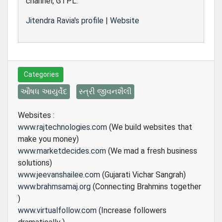
channel, GTPL.
Jitendra Ravia's profile
|
Website
Categories
ઔષધ આયુર્વેદ
સ્ત્રી જીવનશૈલી
Websites :
www.rajtechnologies.com
(We build websites that
make you money)
www.marketdecides.com
(We mad a fresh business
solutions)
www.jeevanshailee.com
(Gujarati Vichar Sangrah)
www.brahmsamaj.org
(Connecting Brahmins together
)
www.virtualfollow.com
(Increase followers