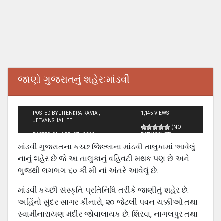
જાણો ગુજરાતનું શહેરઃમાંડવી
POSTED BY JITENDRA RAVIA ,
1,145 VIEWS
JEEVANSHAILEE
(NO
POSTED ON APR - 27 - 2012
RATINGS YET)
માંડવી ગુજરાતના કચ્છ જિલ્લાના માંડવી તાલુકામાં આવેલું
નાનું શહેર છે જે આ તાલુકાનું વહિવટી મથક પણ છે અને
ભુજથી લગભગ ૬૦ કી.મી નાં અંતરે આવેલું છે.
માંડવી કચ્છી સંસ્કૃતિ પ્રતિનિધિ તરીકે જાણીતું શહેર છે.
અહિંનો સુંદર સાગર કીનારો, ૨૦ જેટલી પવન ચક્કીઓ તથા
સ્વામીનારાયણ મંદીર જોવાલાયક છે. શિરવા, નાગલપુર તથા