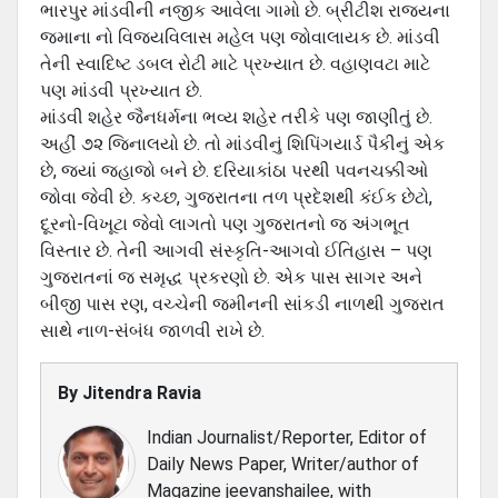
ભારપુર માંડવીની નજીક આવેલા ગામો છે. બ્રીટીશ રાજ્યના
જમાના નો વિજયવિલાસ મહેલ પણ જોવાલાયક છે. માંડવી
તેની સ્વાદિષ્ટ ડબલ રોટી માટે પ્રખ્યાત છે. વહાણવટા માટે
પણ માંડવી પ્રખ્યાત છે.
માંડવી શહેર જૈનધર્મના ભવ્‍ય શહેર તરીકે પણ જાણીતું છે.
અહીં ૭૨ જિનાલયો છે. તો માંડવીનું શિપિંગયાર્ડ પૈકીનું એક
છે, જ્યાં જહાજો બને છે. દરિયાકાંઠા પરથી પવનચક્કીઓ
જોવા જેવી છે. કચ્‍છ, ગુજરાતના તળ પ્રદેશથી કંઈક છેટો,
દૂરનો-વિખૂટા જેવો લાગતો પણ ગુજરાતનો જ અંગભૂત
વિસ્‍તાર છે. તેની આગવી સંસ્‍કૃતિ-આગવો ઈતિહાસ – પણ
ગુજરાતનાં જ સમૃદ્ધ પ્રકરણો છે. એક પાસ સાગર અને
બીજી પાસ રણ, વચ્‍ચેની જમીનની સાંકડી નાળથી ગુજરાત
સાથે નાળ-સંબંધ જાળવી રાખે છે.
By
Jitendra Ravia
Indian Journalist/Reporter, Editor of
Daily News Paper, Writer/author of
Magazine jeevanshailee, with