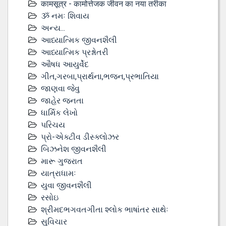
कामसूत्र - कामोत्तेजक जीवन का नया तरीका
ૐ નમઃ શિવાય
અન્ય...
આધ્યાત્મિક જીવનશૈલી
આધ્યાત્મિક પ્રશ્નોતરી
ઔષધ આયુર્વેદ
ગીત,ગરબા,પ્રાર્થના,ભજન,પ્રભાતિયા
જાણવા જેવુ
જાહેર જનતા
ધાર્મિક લેખો
પરિચય
પ્રો-એક્ટીવ ડીસ્‍ક્લોઝર
બિઝનેશ જીવનશૈલી
મારૂ ગુજરાત
યાત્રાધામઃ
યુવા જીવનશૈલી
રસોઇ
શ્રીમદભગવતગીતા શ્લોક ભાષાંતર સાથેઃ
સુવિચાર