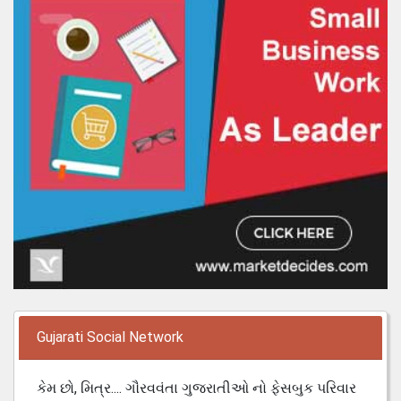
Gujarati Social Network
કેમ છો, મિત્ર.... ગૌરવવંતા ગુજરાતીઓ નો ફેસબુક પરિવાર