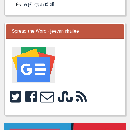
સ્ત્રી જીવનશૈલી
Spread the Word - jeevan shailee