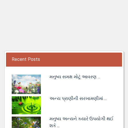
Recent Posts
મનુષ્ય સમક્ષ મોટૂં આવરણ ...
અન્ય પ્રાણીની સરખામણીમાં ...
મનુષ્ય અન્યને કયારે ઉપયોગી થઈ
શકે ...