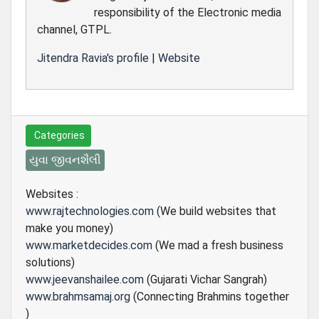
responsibility of the Electronic media
channel, GTPL.
Jitendra Ravia's profile
|
Website
Categories
યુવા જીવનશૈલી
Websites :
www.rajtechnologies.com
(We build websites that
make you money)
www.marketdecides.com
(We mad a fresh business
solutions)
www.jeevanshailee.com
(Gujarati Vichar Sangrah)
www.brahmsamaj.org
(Connecting Brahmins together
)