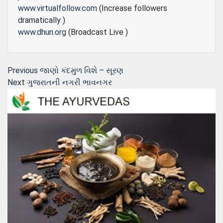
www.virtualfollow.com
(Increase followers
dramatically )
www.dhun.org
(Broadcast Live )
Post
Previous
Previous
જાણો કંદમુળ વિશે – સૂરણ
Next
post:
Next
ગુજરાતની નગરી ભાવનગર
navigation
post: