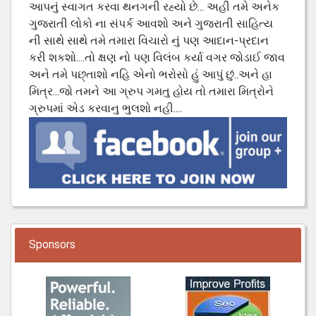
આપનું સ્વાગત કરવા થનગની રહ્યો છે... અહી તમે અનેક
ગુજરાતી લોકો ના સંપર્ક આવશો અને ગુજરાતી સાહિત્ય
ની સાથે સાથે તમે તમારા વિચારો નું પણ આદાન-પ્રદાન
કરી શકશો....તો ક્ષણ નો પણ વિલંબ કર્યા વગર જોડાઈ જાવ
અને તમે પછ્તાશો નહિ એનો ભરોસો હું આપું છું..અને હા
મિત્ર...જો તમને આ ગ્રુપ ગમતુ હોય તો તમારા મિત્રોને
ગ્રુપમાં એડ કરવાનુ ભુલશો નહી....
Sponsors