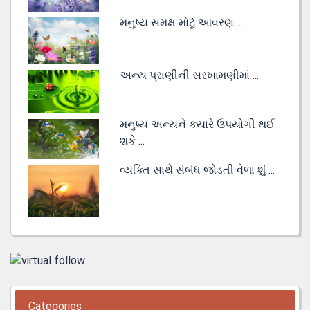
મનુષ્ય સમક્ષ મોટૂં આવરણ ...
અન્ય પ્રાણીની સરખામણીમાં ...
મનુષ્ય અન્યને કયારે ઉપયોગી થઈ
શકે ...
વ્યક્તિ સાથે સંબંધ જોડતી વેળા શું ...
Categories