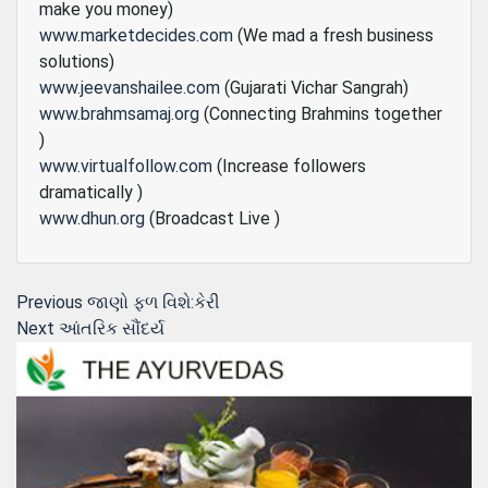
make you money)
www.marketdecides.com
(We mad a fresh business
solutions)
www.jeevanshailee.com
(Gujarati Vichar Sangrah)
www.brahmsamaj.org
(Connecting Brahmins together
)
www.virtualfollow.com
(Increase followers
dramatically )
www.dhun.org
(Broadcast Live )
Post
Previous
Previous
જાણો ફળ વિશે:કેરી
Next
post:
Next
આંતરિક સૌંદર્ય
navigation
post: