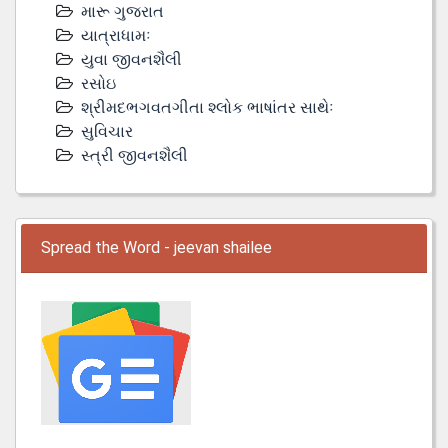
મારૂ ગુજરાત
યાત્રાધામઃ
યુવા જીવનશૈલી
રસોઇ
શ્રીમદભગવતગીતા શ્લોક ભાષાંતર સાથેઃ
સુવિચાર
સ્ત્રી જીવનશૈલી
Spread the Word - jeevan shailee