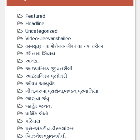
Featured
Headline
Uncategorized
Video-Jeevanshailee
कामसूत्र - कामोत्तेजक जीवन का नया तरीका
ૐ નમઃ શિવાય
અન્ય...
આધ્યાત્મિક જીવનશૈલી
આધ્યાત્મિક પ્રશ્નોતરી
ઔષધ આયુર્વેદ
ગીત,ગરબા,પ્રાર્થના,ભજન,પ્રભાતિયા
જાણવા જેવુ
જાહેર જનતા
ધાર્મિક લેખો
પરિચય
પ્રો-એક્ટીવ ડીસ્‍ક્લોઝર
બિઝનેશ જીવનશૈલી