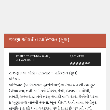
જાણો ઔષધીનેઃપારિજાત (ફૂલ)
POSTED BY JITENDRA RAVIA ,
2,608 VIEWS
JEEVANSHAILEE
(NO
POSTED ON APR - 15 - 2012
RATINGS YET)
રાંઝણ તથા ખોડો મટાડનાર – પારિજાત (ફૂલ)
પરિચય :
પારિજાત (પારિજાતક, હારસિંગાર)ના ઝાડ ૨૫ થી ૩૦ ફુટ
ઊંચાઈના, નવી ડાળીઓ ચોરસ, પેચી, છાલવાળા પોચી,
રાખડી, ખરબચડા બંને તરફ રુંવાટી વાળા થાય છે.તેની પરના
૪ ખૂણાવાળા નારંગી રંગના, ખૂબ કોમળ અને નાના, મનોહર,
સુગંધિત ૩ થી ૫ના ગુચ્છામાં પુષ્‍પો થાય છે. પુષ્‍પની નળી