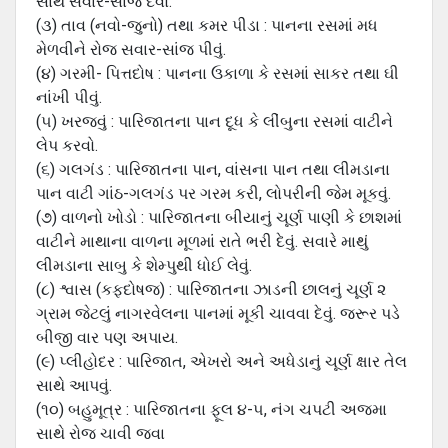
સાથે સવાર-સાંજ દેવો.
(૩) તાવ (નવો-જુનો) તથા કમર પીડા : પાનના રસમાં મધ
મેળવીને રોજ સવાર-સાંજ પીવું.
(૪) ગરમી- પિત્તદોષ : પાનના ઉકાળા કે રસમાં સાકર તથા ઘી
નાંખી પીવું.
(૫) ખરજવું : પારિજાતના પાન દૂધ કે લીંબુના રસમાં વાટીને
લેપ કરવો.
(૬) ગલગંડ : પારિજાતના પાન, વાંસના પાન તથા લીમડાના
પાન વાટી ગાંઠ-ગલગંડ પર ગરમ કરી, લોપરીની જેમ મૂકવું.
(૭) વાળનો ખોડો : પારિજાતના બીયાનું ચૂર્ણ પાણી કે છાશમાં
વાટીને માથાના વાળના મૂળમાં રાતે ભરી દેવું. સવારે માથું
લીમડાના સાબુ કે શેમ્પુથી ધોઈ લેવું.
(૮) શ્વાસ (કફદોષજ) : પારિજાતના ઝાડની છાલનું ચૂર્ણ ૨
ગ્રામ જેટલું નાગરવેલના પાનમાં મૂકી ચાવવા દેવું. જરૂર પડે
બીજી વાર પણ અપાય.
(૯) પ્‍લીહોદર : પારિજાત, એખરો અને અધેડાનું ચૂર્ણ ક્ષાર તેલ
સાથે આપવું.
(૧૦) બહુમૂત્ર : પારિજાતના ફૂલ ૪-૫, નંગ ચપટી અજમા
સાથે રોજ ચાવી જવા