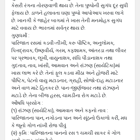
કેસરી રંગના તોરણવાળી થાય છે. તેના પુષ્‍પોની સુગંધ દૂર સુધી
ફેલાય છે. ડાળને હલાવતા ઘણા પુષ્‍પો આપોઆપ ખરવા લાગે
છે. ખાનગી કે જાહેર બાગમાં તે ખાસ તેની મનમોહક સુગંધ
માટે વવાય છે. ભારતમાં સર્વત્ર થાય છે.
ગુણધર્મો :
પારિજાત રસમાં કડવી-તીખી; કરુ પૌષ્ટિક, અનુલોમક,
પિત્તદ્રાવક, ઉષ્‍ણવીર્ય, ગરમ, કફશામક, આંતરડા તથા લીવર
પર પ્રભાવક, લૂખી, વાયુનાશક, સંઘિ પીડાનાશક તથા
ગુદતાવ, તાવ, ખાંસી, આમવાત અને રાંઝણ (સાયેટિકા)માં
ખાસ લાભ કરે છે. તેનાં ફૂલ કડવા મીઠા અને હોજરી માટે
પૌષ્ટિક, પેટનો વાયુ મટાડનાર, ગ્રાહી, સોજો-દાહ મટાડનાર
અને વાળ માટે હિતકર છે. પાન-જીર્ણજ્વર તથા રાંઝણને
મટાડે છે. તેના બીજ હરસ, ચામડીના રોગ મટાડે છે.
ઔષધિ પ્રયોગ :
(૧) રાંઝણ (સાયેટિકા), આમવાત અને કફનો તાવ :
પારિજાતના પાન, નગોડના પાન અને સૂંઠનો ઉકાળો કરી, મધ
કે જૂનો ગોળ નાંખી રોજ પીવું
(૨) કૃમિ : પારિજાતના પાનનો રસ ૧ ચમચી સાકર કે ગોળ