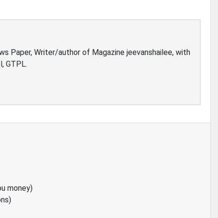
ews Paper, Writer/author of Magazine jeevanshailee, with
l, GTPL.
ou money)
ons)