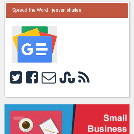
Spread the Word - jeevan shailee