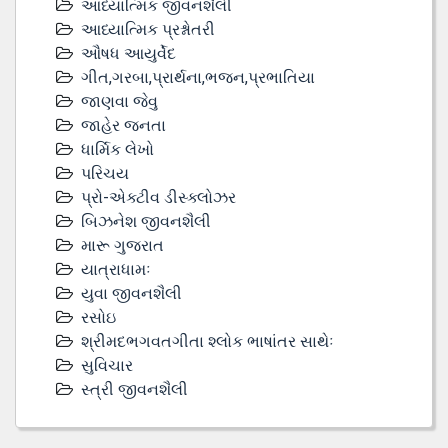
આધ્યાત્મિક જીવનશૈલી
આધ્યાત્મિક પ્રશ્નોતરી
ઔષધ આયુર્વેદ
ગીત,ગરબા,પ્રાર્થના,ભજન,પ્રભાતિયા
જાણવા જેવુ
જાહેર જનતા
ધાર્મિક લેખો
પરિચય
પ્રો-એક્ટીવ ડીસ્‍ક્લોઝર
બિઝનેશ જીવનશૈલી
મારૂ ગુજરાત
યાત્રાધામઃ
યુવા જીવનશૈલી
રસોઇ
શ્રીમદભગવતગીતા શ્લોક ભાષાંતર સાથેઃ
સુવિચાર
સ્ત્રી જીવનશૈલી