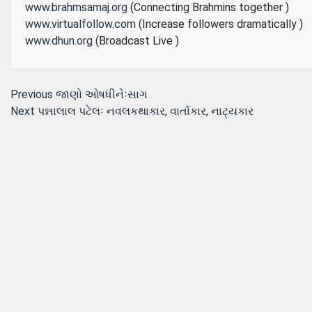
www.brahmsamaj.org
(Connecting Brahmins together )
www.virtualfollow.com
(Increase followers dramatically )
www.dhun.org
(Broadcast Live )
Post
Previous
Previous
જાણો ઓષધીનેઃસાગ
Next
post:
Next
પન્નાલાલ પટેલઃ નવલકથાકાર, વાર્તાકાર, નાટ્યકાર
navigation
post: