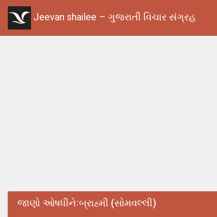
Jeevan shailee – ગુજરાતી વિચાર સંગ્રહ
જાણો ઓષધીનેઃબ્રાહ્મી (સોમવલ્લી)