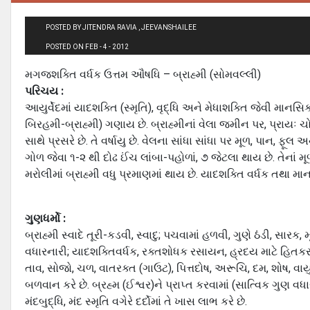
POSTED BY JITENDRA RAVIA , JEEVANSHAILEE
POSTED ON FEB - 4 - 2012
મગજશક્તિ વર્ધક ઉત્તમ ઔષધિ – બ્રાહ્મી (સોમવલ્લી)
પરિચય :
આયુર્વેદમાં યાદશક્તિ (સ્મૃતિ), વૃદ્ધિ અને મેધાશક્તિ જેવી માનસિ
બિરહમી-બ્રાહ્મી) ગણાય છે. બ્રાહ્મીનાં વેલા જમીન પર, પ્રાયઃ ચોમ
સાથે પ્રસરે છે. તે વર્ષાયુ છે. વેલના સાંધા સાંધા પર મૂળ, પાન, 
ગોળ જેવા ૧-૨ થી દોઢ ઈંચ લાંબા-પહોળાં, ૭ જેટલા થાય છે. તેનાં મ
મરોલીમાં બ્રાહ્મી વધુ પ્રમાણમાં થાય છે. યાદશક્તિ વર્ધક તથા મ
ગુણધર્મો :
બ્રાહ્મી સ્વાદે તૂરી-કડવી, સ્વાદુ; પચવામાં હળવી, ગુણે ઠંડી, સારક, 
વધારનારી; યાદશક્તિવર્ધક, રક્તશોધક રસાયન, હ્રદય માટે હિતકર અન
તાવ, સોજો, ચળ, વાતરક્ત (ગાઉટ), પિત્તદોષ, અરૂચિ, દમ, શોષ, વ
બળવાન કરે છે. બ્રહ્મ (ઈશ્વર)ને પ્રાપ્‍ત કરવામાં (સાત્વિક ગુણ વધા
મંદબુદ્ધિ, મંદ સ્મૃતિ વગેરે દર્દોમાં તે ખાસ લાભ કરે છે.