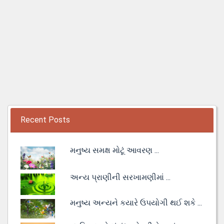
Recent Posts
મનુષ્ય સમક્ષ મોટૂં આવરણ ...
અન્ય પ્રાણીની સરખામણીમાં ...
મનુષ્ય અન્યને કયારે ઉપયોગી થઈ શકે ...