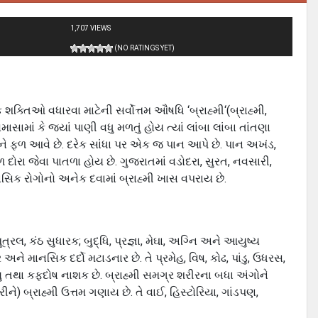
1,707 VIEWS
(NO RATINGS YET)
ક શક્તિઓ વધારવા માટેની સર્વોત્તમ ઔષધિ ‘બ્રાહ્મી‘(બ્રાહ્મી,
ાસામાં કે જ્યાં પાણી વધુ મળતું હોય ત્યાં લાંબા લાંબા તાંતણા
ફૂલ અને ફળ આવે છે. દરેક સાંધા પર એક જ પાન આપે છે. પાન અખંડ,
ૂળ દોરા જેવા પાતળા હોય છે. ગુજરાતમાં વડોદરા, સુરત, નવસારી,
ાનસિક રોગોનો અનેક દવામાં બ્રાહ્મી ખાસ વપરાય છે.
મૂત્રલ, કંઠ સુધારક; બુદ્ધિ, પ્રજ્ઞા, મેઘા, અગ્નિ અને આયુષ્‍ય
ે માનસિક દર્દો મટાડનાર છે. તે પ્રમેહ, વિષ, કોઢ, પાંડુ, ઉધરસ,
ાયુ તથા કફદોષ નાશક છે. બ્રાહ્મી સમગ્ર શરીરના બધા અંગોને
રીને) બ્રાહ્મી ઉત્તમ ગણાય છે. તે વાઈ, હિસ્ટોરિયા, ગાંડપણ,