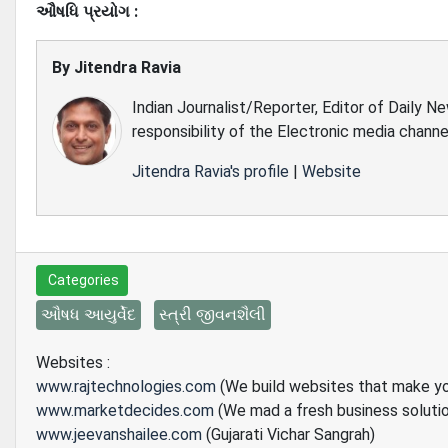
ઔષધિ પ્રયોગ :
By
Jitendra Ravia
Indian Journalist/Reporter, Editor of Daily N
responsibility of the Electronic media channe
Jitendra Ravia's profile
|
Website
Categories
ઔષધ આયુર્વેદ
સ્ત્રી જીવનશૈલી
Websites :
www.rajtechnologies.com
(We build websites that make y
www.marketdecides.com
(We mad a fresh business soluti
www.jeevanshailee.com
(Gujarati Vichar Sangrah)