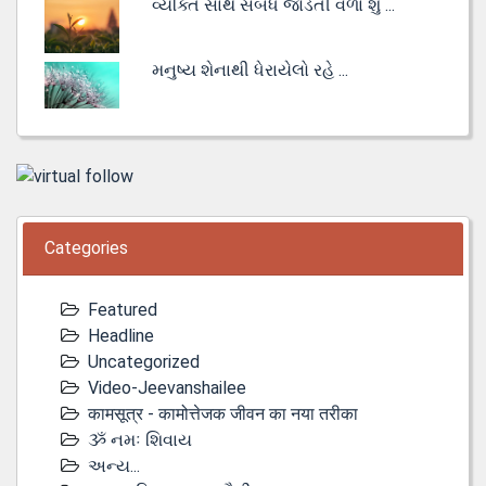
વ્યક્તિ સાથે સંબંધ જોડતી વેળા શું ...
મનુષ્ય શેનાથી ધેરાયેલો રહે ...
Categories
Featured
Headline
Uncategorized
Video-Jeevanshailee
कामसूत्र - कामोत्तेजक जीवन का नया तरीका
ૐ નમઃ શિવાય
અન્ય...