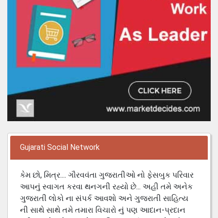
Gujarati Social Network
કેમ છો, મિત્ર.... ગૌરવવંતા ગુજરાતીઓ નો ફેસબુક પરિવાર
આપનું સ્વાગત કરવા થનગની રહ્યો છે... અહી તમે અનેક
ગુજરાતી લોકો ના સંપર્ક આવશો અને ગુજરાતી સાહિત્ય
ની સાથે સાથે તમે તમારા વિચારો નું પણ આદાન-પ્રદાન