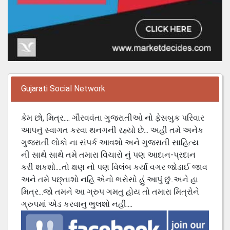
Gujarati Social Network
કેમ છો, મિત્ર.... ગૌરવવંતા ગુજરાતીઓ નો ફેસબુક પરિવાર
આપનું સ્વાગત કરવા થનગની રહ્યો છે... અહી તમે અનેક
ગુજરાતી લોકો ના સંપર્ક આવશો અને ગુજરાતી સાહિત્ય
ની સાથે સાથે તમે તમારા વિચારો નું પણ આદાન-પ્રદાન
કરી શકશો....તો ક્ષણ નો પણ વિલંબ કર્યા વગર જોડાઈ જાવ
અને તમે પછ્તાશો નહિ એનો ભરોસો હું આપું છું..અને હા
મિત્ર...જો તમને આ ગ્રુપ ગમતુ હોય તો તમારા મિત્રોને
ગ્રુપમાં એડ કરવાનુ ભુલશો નહી....