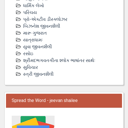
ધાર્મિક લેખો
પરિચય
પ્રો-એક્ટીવ ડીસ્‍ક્લોઝર
બિઝનેશ જીવનશૈલી
મારૂ ગુજરાત
યાત્રાધામઃ
યુવા જીવનશૈલી
રસોઇ
શ્રીમદભગવતગીતા શ્લોક ભાષાંતર સાથેઃ
સુવિચાર
સ્ત્રી જીવનશૈલી
Spread the Word - jeevan shailee