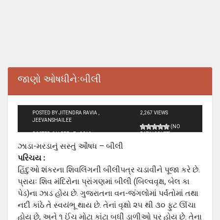
જાણો ઓષધીનેઃબીલી
POSTED BY JITENDRA RAVIA ,
2,267 VIEWS
JEEVANSHAILEE
(NO
POSTED ON FEB - 7 - 2012
RATINGS YET)
ઝાડા-મરડાનું સસ્તું ઔષધ – બીલી
પરિચય :
હિંદુઓ શંકરના શિવલિંગની બીલીપત્ર ચડાવીને પૂજા કરે છે.
પ્રાયઃ શિવ મંદિરોના પ્રાંગણમાં બીલી (બિલ્વવૃક્ષ, બેલ કા
પેડ)ના ઝાડ હોય છે. ગુજરાતના વન-જંગલોમાં પર્વતોમાં તથા
નદી કાંઠે તે સ્વયંભૂ થાય છે. તેનાં વૃક્ષો ૨૫ થી ૩૦ ફુટ ઊંચા
હોય છે, અને ૧ ઈંચ મોટા કાંટા બધી ડાળીઓ પર હોય છે. તેના