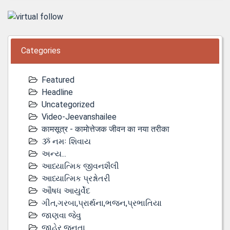
Categories
Featured
Headline
Uncategorized
Video-Jeevanshailee
कामसूत्र - कामोत्तेजक जीवन का नया तरीका
ૐ નમઃ શિવાય
અન્ય...
આધ્યાત્મિક જીવનશૈલી
આધ્યાત્મિક પ્રશ્નોતરી
ઔષધ આયુર્વેદ
ગીત,ગરબા,પ્રાર્થના,ભજન,પ્રભાતિયા
જાણવા જેવુ
જાહેર જનતા