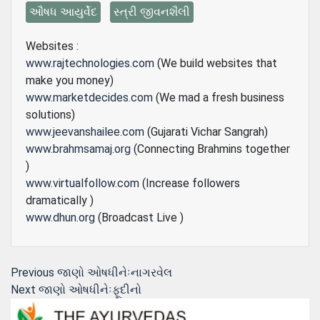
ઔષધ આયુર્વેદ
સ્ત્રી જીવનશૈલી
Websites :
www.rajtechnologies.com
(We build websites that
make you money)
www.marketdecides.com
(We mad a fresh business
solutions)
www.jeevanshailee.com
(Gujarati Vichar Sangrah)
www.brahmsamaj.org
(Connecting Brahmins together
)
www.virtualfollow.com
(Increase followers
dramatically )
www.dhun.org
(Broadcast Live )
Post
Previous
Previous
જાણો ઓષધીનેઃનાગરવેલ
Next
post:
Next
જાણો ઓષધીનેઃફૂદીનો
navigation
post: