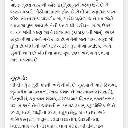
પાંદડા ત્રણ ત્રણની જોડમાં (ત્રિશૂલની જેમ) ઉગે છે. તે
જરાક કડછી-મીઠી વાસવાળા હોય છે. તેની પર સફેદાશ પડતા
લીલા રંગના ૪-૫ પાંખડીવાળા, ૧ ઈંચ પહોળા અને મધ જેવી
ગંધવાળા પુષ્‍પ આવે છે. તેની પર ૩ થી ૮ ઈંચના ગોળ, ઉપર
લાકડા જેવી કઠણ જાડો છાલવાળા (કોઠાફળની જેમ), અંદર
સફેદ-પીળા રંગનો ગર્ભ થાય છે. ગર્ભમાં જરા લાંબા સફેદ બી
હોય છે. બીલીનો ગર્ભ પાકે ત્યારે મધુર-પીળો સ્વાદિષ્‍ટ અને
સુગંધી થાય છે. બીલીના પાન, મૂળ, છાલ અને ગર્ભ દવામાં
ખાસ વપરાય છે.
ગુણધર્મો :
બીલી મધુર, તૂરી, કડવી અને તીખી છે. ગુણમાં તે ભારે, સ્નિગ્ધ,
ભૂખવર્ધક-પાચનકર્તા, ઝાડા-પેશાબને અટકાવનાર (ગ્રાહી),
ઉષ્‍ણવીર્ય, કફ-વાત શામક, હ્રદય માટે હિતકર, રક્તસ્તંભક,
પેશાબ અને તેની અંદરની સાકર ઘટાડનાર, કટુ પૌષ્ટિક છે. તે
ઝાડો, મરડો, લોહીના ઝાડા, મધુપ્રમેહ, શ્વેતપ્રદર, અતિ
માસિકસ્ત્રાવ, વાયુના ઝાડા તથા તાવ, ઉદાસીનતા,
નિદ્રાનાશ અને ગાંડપણમાં લાભ કરે છે. બીલીનાં પાન