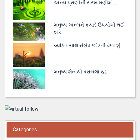
અન્ય પ્રાણીની સરખામણીમાં ...
મનુષ્ય અન્યને કયારે ઉપયોગી થઈ
શકે ...
વ્યક્તિ સાથે સંબંધ જોડતી વેળા શું ...
મનુષ્ય શેનાથી ધેરાયેલો રહે ...
Categories