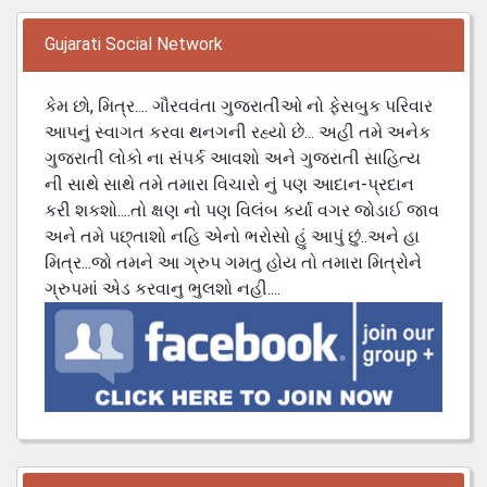
Gujarati Social Network
કેમ છો, મિત્ર.... ગૌરવવંતા ગુજરાતીઓ નો ફેસબુક પરિવાર
આપનું સ્વાગત કરવા થનગની રહ્યો છે... અહી તમે અનેક
ગુજરાતી લોકો ના સંપર્ક આવશો અને ગુજરાતી સાહિત્ય
ની સાથે સાથે તમે તમારા વિચારો નું પણ આદાન-પ્રદાન
કરી શકશો....તો ક્ષણ નો પણ વિલંબ કર્યા વગર જોડાઈ જાવ
અને તમે પછ્તાશો નહિ એનો ભરોસો હું આપું છું..અને હા
મિત્ર...જો તમને આ ગ્રુપ ગમતુ હોય તો તમારા મિત્રોને
ગ્રુપમાં એડ કરવાનુ ભુલશો નહી....