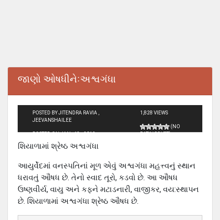
જાણો ઓષધીનેઃઅશ્વગંધા
POSTED BY JITENDRA RAVIA ,
1,828 VIEWS
JEEVANSHAILEE
(NO
POSTED ON JAN - 13 - 2012
RATINGS YET)
શિયાળામાં શ્રેષ્ઠ અશ્વગંધા
આયુર્વેદમાં વનસ્પતિનાં મૂળ એવું અશ્વગંધા મહત્ત્વનું સ્થાન
ધરાવતું ઔષધ છે. તેનો સ્વાદ તૂરો, કડવો છે. આ ઔષધ
ઉષ્ણવીર્ય, વાયુ અને કફને મટાડનારી, વાજીકર, વય:સ્થાપન
છે. શિયાળામાં અશ્વગંધા શ્રેષ્ઠ ઔષધ છે.