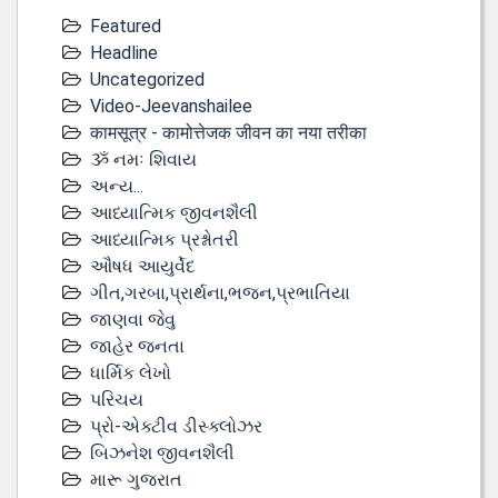
Featured
Headline
Uncategorized
Video-Jeevanshailee
कामसूत्र - कामोत्तेजक जीवन का नया तरीका
ૐ નમઃ શિવાય
અન્ય...
આધ્યાત્મિક જીવનશૈલી
આધ્યાત્મિક પ્રશ્નોતરી
ઔષધ આયુર્વેદ
ગીત,ગરબા,પ્રાર્થના,ભજન,પ્રભાતિયા
જાણવા જેવુ
જાહેર જનતા
ધાર્મિક લેખો
પરિચય
પ્રો-એક્ટીવ ડીસ્‍ક્લોઝર
બિઝનેશ જીવનશૈલી
મારૂ ગુજરાત