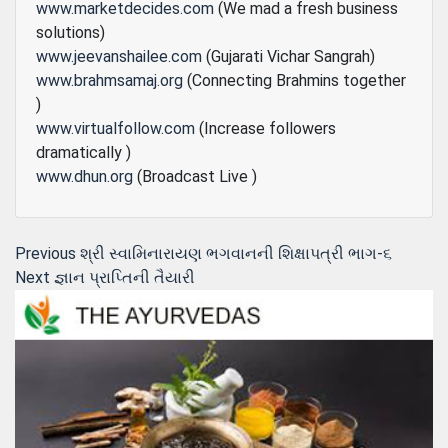
www.marketdecides.com
(We mad a fresh business
solutions)
www.jeevanshailee.com
(Gujarati Vichar Sangrah)
www.brahmsamaj.org
(Connecting Brahmins together
)
www.virtualfollow.com
(Increase followers
dramatically )
www.dhun.org
(Broadcast Live )
Post
Previous
Previous
શ્રી સ્વામિનારાયણ ભગવાનની શિક્ષાપત્રી ભાગ-૬
Next
post:
Next
જ્ઞાન પ્રાપ્તિની તૈયારી
navigation
post: