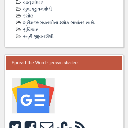
યાત્રાધામઃ
યુવા જીવનશૈલી
રસોઇ
શ્રીમદભગવતગીતા શ્લોક ભાષાંતર સાથેઃ
સુવિચાર
સ્ત્રી જીવનશૈલી
Spread the Word - jeevan shailee