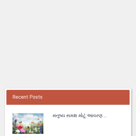
Recent Posts
મનુષ્ય સમક્ષ મોટૂં આવરણ ...