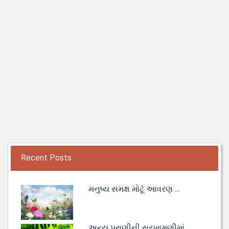
Recent Posts
મનુષ્ય સમક્ષ મોટૂં આવરણ ...
અન્ય પ્રાણીની સરખામણીમાં ...