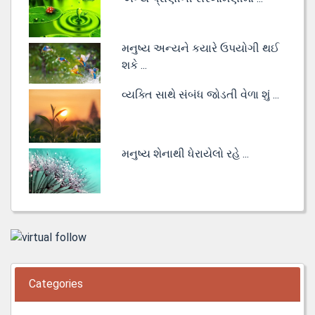
મનુષ્ય અન્યને કયારે ઉપયોગી થઈ
શકે ...
વ્યક્તિ સાથે સંબંધ જોડતી વેળા શું ...
મનુષ્ય શેનાથી ધેરાયેલો રહે ...
Categories