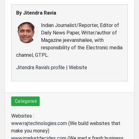
By
Jitendra Ravia
Indian Journalist/Reporter, Editor of
Daily News Paper, Writer/author of
Magazine jeevanshailee, with
responsibility of the Electronic media
channel, GTPL.
Jitendra Ravia's profile
|
Website
Categories
Websites :
www.rajtechnologies.com
(We build websites that
make you money)
www.marketdecides.com
(We mad a fresh business