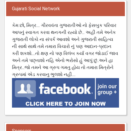
Gujarati Social Network
કેમ છો, મિત્ર.... ગૌરવવંતા ગુજરાતીઓ નો ફેસબુક પરિવાર
આપનું સ્વાગત કરવા થનગની રહ્યો છે... અહી તમે અનેક
ગુજરાતી લોકો ના સંપર્ક આવશો અને ગુજરાતી સાહિત્ય
ની સાથે સાથે તમે તમારા વિચારો નું પણ આદાન-પ્રદાન
કરી શકશો....તો ક્ષણ નો પણ વિલંબ કર્યા વગર જોડાઈ જાવ
અને તમે પછ્તાશો નહિ એનો ભરોસો હું આપું છું..અને હા
મિત્ર...જો તમને આ ગ્રુપ ગમતુ હોય તો તમારા મિત્રોને
ગ્રુપમાં એડ કરવાનુ ભુલશો નહી....
Sponsors