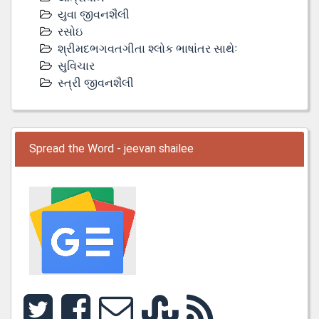
યુવા જીવનશૈલી
રસોઇ
શ્રીમદભગવતગીતા શ્લોક ભાષાંતર સાથેઃ
સુવિચાર
સ્ત્રી જીવનશૈલી
Spread the Word - jeevan shailee