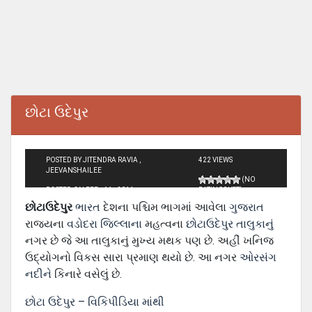
છોટા ઉદેપુર
POSTED BY JITENDRA RAVIA ,
422 VIEWS
JEEVANSHAILEE
(NO
POSTED ON FEB - 14 - 2014
RATINGS YET)
છોટાઉદેપુર
ભારત
દેશના પશ્ચિમ ભાગમાં આવેલા
ગુજરાત
રાજ્યના
વડોદરા જિલ્લાના
મહત્વના
છોટાઉદેપુર તાલુકાનું
નગર છે જે આ તાલુકાનું મુખ્ય મથક પણ છે. અહીં ખનિજ
ઉદ્યોગનો વિકસ સારા પ્રમાણ થયો છે. આ નગર
ઓરસંગ
નદીને
કિનારે વસેલું છે.
છોટા ઉદેપુર – વિકિપીડિયા માંથી