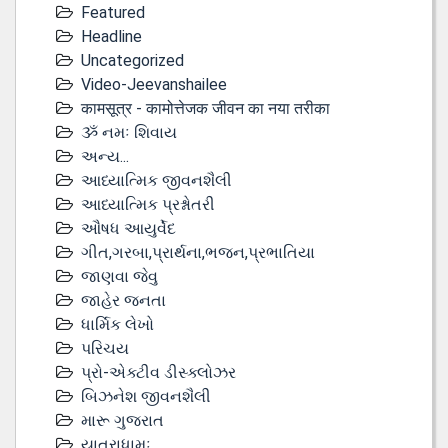
Featured
Headline
Uncategorized
Video-Jeevanshailee
कामसूत्र - कामोत्तेजक जीवन का नया तरीका
ૐ નમઃ શિવાય
અન્ય...
આધ્યાત્મિક જીવનશૈલી
આધ્યાત્મિક પ્રશ્નોતરી
ઔષધ આયુર્વેદ
ગીત,ગરબા,પ્રાર્થના,ભજન,પ્રભાતિયા
જાણવા જેવુ
જાહેર જનતા
ધાર્મિક લેખો
પરિચય
પ્રો-એક્ટીવ ડીસ્‍ક્લોઝર
બિઝનેશ જીવનશૈલી
મારૂ ગુજરાત
યાત્રાધામઃ