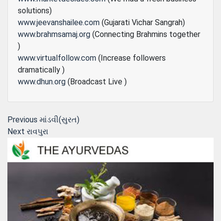
solutions)
www.jeevanshailee.com
(Gujarati Vichar Sangrah)
www.brahmsamaj.org
(Connecting Brahmins together
)
www.virtualfollow.com
(Increase followers
dramatically )
www.dhun.org
(Broadcast Live )
Post
Previous
Previous
માંડવી(સુરત)
Next
post:
Next
રાવપુરા
navigation
post: