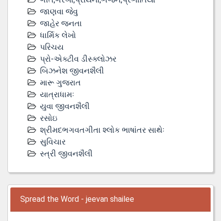
જાણવા જેવુ
જાહેર જનતા
ધાર્મિક લેખો
પરિચય
પ્રો-એક્ટીવ ડીસ્‍ક્લોઝર
બિઝનેશ જીવનશૈલી
મારૂ ગુજરાત
યાત્રાધામઃ
યુવા જીવનશૈલી
રસોઇ
શ્રીમદભગવતગીતા શ્લોક ભાષાંતર સાથેઃ
સુવિચાર
સ્ત્રી જીવનશૈલી
Spread the Word - jeevan shailee