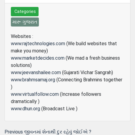
Categories
મારૂ ગુજરાત
Websites :
www.rajtechnologies.com
(We build websites that
make you money)
www.marketdecides.com
(We mad a fresh business
solutions)
www.jeevanshailee.com
(Gujarati Vichar Sangrah)
www.brahmsamaj.org
(Connecting Brahmins together
)
www.virtualfollow.com
(Increase followers
dramatically )
www.dhun.org
(Broadcast Live )
Post
Previous
Previous
જીવનમાં શેનાથી દુર રહેવું જોઈએ ?