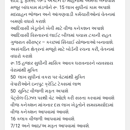
રાઇટ ટુ ફોરેસ્ટ લેન્ડ એક્ટને છ મહિનામાં અમલી બનાવાશે
મજૂર બાંધકામ મંડળોને રૂ. 15 લાખ સુધીનાં કામ અપાશે
મધ્યાહન ભોજન અને આંગણવાડી કર્મચારીઓનાં વેતનમાં
બમણો વધારો કરાશે
આદિવાસી ખેડૂતોને ખેતી માટે વીજ કનેકશન અપાશે
આદિવાસી વિસ્તારનાં લાઈટ બીલમાં પચાસ ટકાની રાહત
ગુજરાત સૌરાષ્ટ્ર – કચ્છમાં સિંચાઈ યોજનાઓ બનાવાશે.
અસંગઠિત ક્ષેત્રનાં મજૂરો માટે બોર્ડની રચના કરી, વેતનમાં
વધારો કરાશે
રૂ.15 હજાર સુધીની માસિક આવક ધરાવનારને વ્યવસાય
વેરામાંથી મુક્તિ
50 લાખ સુધીનાં વકરા પર વેટમાંથી મુક્તિ
વેપારીઓને ઇનપુટ ક્રેડિટ ટેક્સમાં લાભ
50 યુનિટ વીજળી મફત અપાશે
પેટ્રોલ-ડિઝલ પરથી વેટ ઓછો કરી સસ્તા કરવામાં આવશે
વીજ કનેક્શન માંગનાર દસ લાખ ખેડૂતોને સમયમર્યાદામાં
વીજ કનેક્શન આપવામાં આવશે.
16 કલાક વીજળી આપવામાં આવશે.
7/12 અને આઠ/અ મફત આપવામાં આવશે.