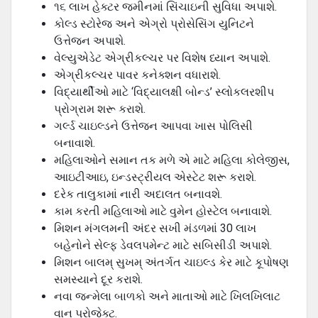
૧૬ લાખ હેક્ટર જમીનમાં સિંચાઇની સુવિધા અપાશે.
કોલ્ડ સ્ટોરેજ અને એગ્રો પ્રોસેસિંગ યુનિટને
ઉત્તેજન અપાશે.
વેલ્યુએડેટ એગ્રીકલ્ચર પર વિશેષ ધ્યાન અપાશે.
એગ્રીકલ્ચર પાવર કનેક્શન વધારાશે.
વિદ્યાર્થીઓ માટે ‘વિદ્યાલક્ષી બોન્ડ’ સ્લોકલરશીપ
પ્રોગ્રામ શરૂ કરાશે.
ગર્લ્ડ ચાઇલ્ડને ઉત્તેજન આપવા ખાસ પોલિસી
બનાવાશે.
મહિલાઓને સમાન તક મળે એ માટે મહિલા કોલેજીસ,
આઇટીઆઇ, ઇન્ડસ્ટ્રીયલ એસ્ટેટ શરૂ કરાશે.
દરેક તાલુકામાં નારી અદાલત બનાવશે.
કામ કરતી મહિલાઓ માટે વુમેન હોસ્ટેલ બનાવાશે.
મિશન મંગલમની અંદર સખી મંડળમાં 30 લાખ
બહેનોને સેલ્ફ ડેવલપમેન્ટ માટે સબિસીડી અપાશે.
મિશન બાલમ્ સુખમ્ અંતર્ગત ચાઇલ્ડ કેર માટે કૂપોષણ
સમસ્યાને દૂર કરાશે.
નવા જન્મેલા બાળકો અને માતાઓ માટે ખિલખિલાટ
વાન પ્રોજેક્ટ.