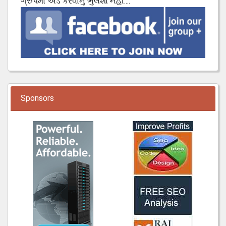
ગ્રુપમાં એડ કરવાનુ ભુલશો નહી....
Sponsors