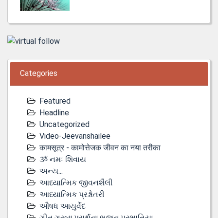
Categories
Featured
Headline
Uncategorized
Video-Jeevanshailee
कामसूत्र - कामोत्तेजक जीवन का नया तरीका
ૐ નમઃ શિવાય
અન્ય...
આધ્યાત્મિક જીવનશૈલી
આધ્યાત્મિક પ્રશ્નોતરી
ઔષધ આયુર્વેદ
ગીત,ગરબા,પ્રાર્થના,ભજન,પ્રભાતિયા