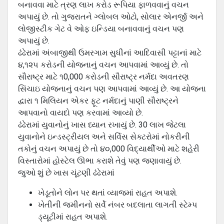
બનાવવા માટે ત્રણ લાખ કરોડ રૂપિયા ફાળવવાનું વચન
અપાયું છે. તો ગુજરાતને ગ્લોબલ ઓટો, સોલાર એનર્જી અને
લોજીસ્ટીક ગેટ વે ઓફ ઇન્ડિયા બનાવવાનું વચન પણ
અપાયું છે.
ઢંઢેરામાં અંબાજીથી ઉમરગામ સુધીનાં આદિવાસી પટ્ટાનાં માટે
૪,૧૨૫ કરોડની યોજનાનું વચન આપવામાં આવ્યું છે. તો
સૌરાષ્ટ્ર માટે ૧0,000 કરોડની સૌરાષ્ટ્ર નર્મદા અવતરણ
સિંચાઇ યોજનાનું વચન પણ આપવામાં આવ્યું છે. આ યોજના
દ્વારા ૧ મિલિયન એકર ફૂટ નર્મદાનું પાણી સૌરાષ્ટ્રને
આપવાનો વાયદો પણ કરવામાં આવ્યો છે.
ઢંઢેરામાં યુવાનોનું ખાસ ધ્યાન રખાયું છે. 30 લાખ જેટલા
યુવાનોને ઇન્ડસ્ટ્રીયલ અને સર્વિસ સેક્ટરોમાં નોકરીની
તકોનું વચન અપાયું છે તો ૪૦,000 વિદ્યાર્થીઓ માટે શહેરી
વિસ્તારોમાં હોસ્ટેલ ઊભા કરાશે તેવું પણ જણાવાયું છે.
જુઓ શું છે ખાસ ચૂંટણી ઢંઢેરામાં
ખેડૂતોને લોન પર થતાં વ્યાજમાં રાહત અપાશે.
ખેતીની જમીનનો સર્વે નંબર બદલાતા લાગતી સ્ટેમ્પ
ડ્યૂટીમાં રાહત અપાશે.