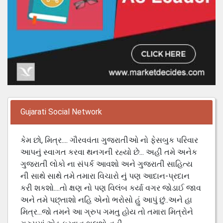
Gujarati Social Network
કેમ છો, મિત્ર.... ગૌરવવંતા ગુજરાતીઓ નો ફેસબુક પરિવાર
આપનું સ્વાગત કરવા થનગની રહ્યો છે... અહી તમે અનેક
ગુજરાતી લોકો ના સંપર્ક આવશો અને ગુજરાતી સાહિત્ય
ની સાથે સાથે તમે તમારા વિચારો નું પણ આદાન-પ્રદાન
કરી શકશો....તો ક્ષણ નો પણ વિલંબ કર્યા વગર જોડાઈ જાવ
અને તમે પછ્તાશો નહિ એનો ભરોસો હું આપું છું..અને હા
મિત્ર...જો તમને આ ગ્રુપ ગમતુ હોય તો તમારા મિત્રોને