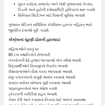
સુરત વડોદરા, રાજકોટ અને નોર્થ ગુજરાતમાં કેન્સર,
કિડની અને હાર્ટની સ્પેશ્યાલિટી હોસ્પિટલ શરૂ કરાશે.
સિનિયર સિટીઝન માટે વિમાની સુવિધા અપાશે.
ગુજરાત મેડિકલ સર્વિસિસ કોર્પોરેશન હસ્તક નહિવત્ ભાવે
જીનેરિક દવાઓ પૂરી પડાશે.
કોંગ્રેસનાં ચૂંટણી ઢંઢેરાની હાઇલાઇટ
મહિલાઓને ઘરનું ઘર
80 ટકા સ્થાનિકોને રોજગારી
બેકલોગની 62 હજાર જગ્યાઓ એક વર્ષમાં ભરાશે
વિદ્યાર્થીઓને વિનામૂલ્યે લેપટોપ અપાશે.
રીક્ષાવાળાઓને વીમા કવચ આપવામાં આવશે.
છઠ્ઠા પગારપંચનો સંપૂર્ણ અમલ કરવામાં આવશે
સરદાર સરોવર યોજના પૂર્ણ કરવામાં આવશે
પાઠ્યપુસ્તકોનાં ભાવ ઓછા કરાશે
ટ્રેકટરની ખરીદીમાં રાહત અપાશે.
કેસર કેરી અને કપાસના નિકાસ માટે અલગ વ્યવસ્થા