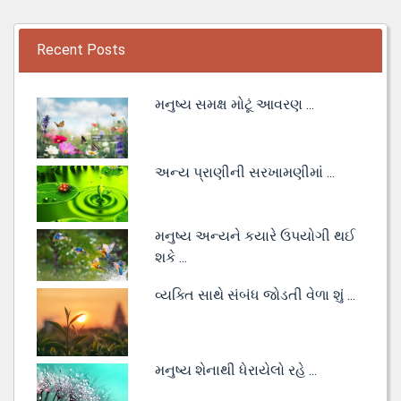
Recent Posts
મનુષ્ય સમક્ષ મોટૂં આવરણ ...
અન્ય પ્રાણીની સરખામણીમાં ...
મનુષ્ય અન્યને કયારે ઉપયોગી થઈ
શકે ...
વ્યક્તિ સાથે સંબંધ જોડતી વેળા શું ...
મનુષ્ય શેનાથી ધેરાયેલો રહે ...