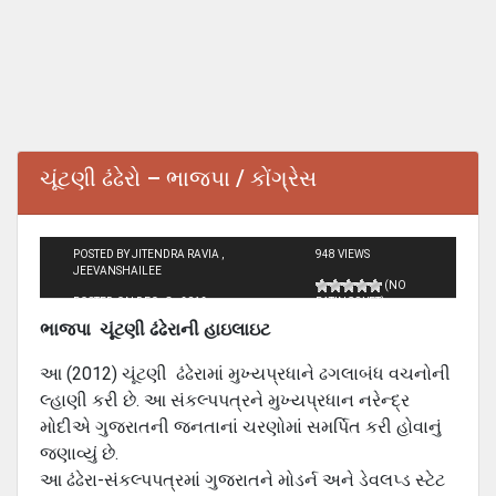
ચૂંટણી ઢંઢેરો – ભાજપા / કોંગ્રેસ
POSTED BY JITENDRA RAVIA ,
948 VIEWS
JEEVANSHAILEE
(NO
POSTED ON DEC - 8 - 2012
RATINGS YET)
ભાજપા
ચૂંટણી ઢંઢેરાની હાઇલાઇટ
આ (2012) ચૂંટણી ઢંઢેરામાં મુખ્યપ્રધાને ઢગલાબંધ વચનોની
લ્હાણી કરી છે. આ સંકલ્પપત્રને મુખ્યપ્રધાન નરેન્દ્ર
મોદીએ ગુજરાતની જનતાનાં ચરણોમાં સમર્પિત કરી હોવાનું
જણાવ્યું છે.
આ ઢંઢેરા-સંકલ્પપત્રમાં ગુજરાતને મોડર્ન અને ડેવલપ્ડ સ્ટેટ