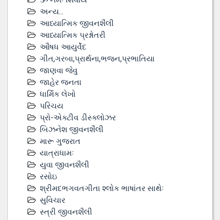
અન્ય...
આધ્યાત્મિક જીવનશૈલી
આધ્યાત્મિક પ્રશ્નોતરી
ઔષધ આયુર્વેદ
ગીત,ગરબા,પ્રાર્થના,ભજન,પ્રભાતિયા
જાણવા જેવુ
જાહેર જનતા
ધાર્મિક લેખો
પરિચય
પ્રો-એક્ટીવ ડીસ્‍ક્લોઝર
બિઝનેશ જીવનશૈલી
મારૂ ગુજરાત
યાત્રાધામઃ
યુવા જીવનશૈલી
રસોઇ
શ્રીમદભગવતગીતા શ્લોક ભાષાંતર સાથેઃ
સુવિચાર
સ્ત્રી જીવનશૈલી