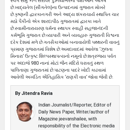
સ્‍વર્ગ સમું ‘નળ સરોવર‘ દુનિયાભરનાં પક્ષીઓને આકર્ષે
છે.ખાદ્યતેલ (સીંગતેલ)ના ઉત્‍પાદનમાં ગુજરાત મોખરે
છે.કૃષ્‍ણની દ્વારકાનગરી અને આદ્ય શંકરાચાર્ય સ્‍થાપિત ચાર
મઠો પૈકીનો એક શારદાપીઠ ગુજરાતમાં દ્વારકા ખાતે
છે.સ્‍વામીનારાયરણ ધર્મના સ્‍થાપક સ્‍વાહી સહજાનંદની
કર્મભૂમિ ગુજરાત છે.વ્‍યાપારી અને વ્‍યવહારુ ગુજરાતી વિશ્વના
દરેક દેશમાં મળે છે.ગતસૈકાઓમાં બનાવાયેલી પથ્‍થરની વાવનું
પ્રમાણ ગુજરાતમાં વિશેષ છે.અમદાવાદમાં આવેલા ‘ઝુલતા
મિનારા‘ ઉત્‍કૃષ્‍ટ શિલ્‍પસ્‍થાપત્‍યનો નમૂનો છે.શત્રુંજ્ય પર્વત
પર અંદાજે 980 નાનાં મોટાં જૈન મંદિરો ધરાવતું સ્‍થળ
પાલિતાણા ગુજરાતમાં છે.પાટણના પાદરે ખોદી કાઢવામાં
આવેલી અખંડિત ઐતિહાસિક ‘રાણકી વાવ‘ જોવા જેવી છે.
By
Jitendra Ravia
Indian Journalist/Reporter, Editor of
Daily News Paper, Writer/author of
Magazine jeevanshailee, with
responsibility of the Electronic media