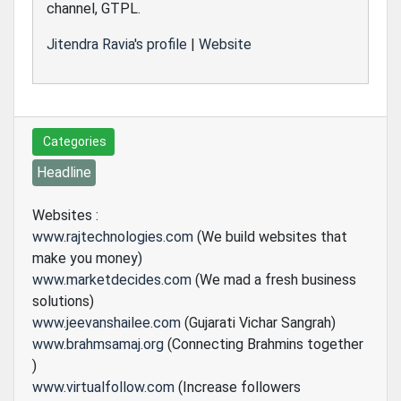
channel, GTPL.
Jitendra Ravia's profile
|
Website
Categories
Headline
Websites :
www.rajtechnologies.com
(We build websites that
make you money)
www.marketdecides.com
(We mad a fresh business
solutions)
www.jeevanshailee.com
(Gujarati Vichar Sangrah)
www.brahmsamaj.org
(Connecting Brahmins together
)
www.virtualfollow.com
(Increase followers