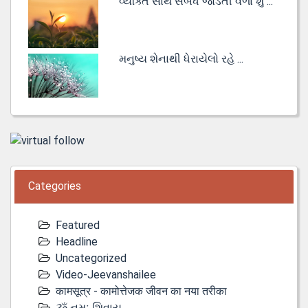
વ્યક્તિ સાથે સંબંધ જોડતી વેળા શું ...
મનુષ્ય શેનાથી ધેરાયેલો રહે ...
Categories
Featured
Headline
Uncategorized
Video-Jeevanshailee
कामसूत्र - कामोत्तेजक जीवन का नया तरीका
ૐ નમઃ શિવાય