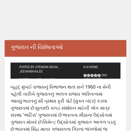
ગુજરાત ની વિશેષતાઓ
POSTED BY JITENDRA RAVIA ,
616 VIEWS
JEEVANSHAILEE
(NO
POSTED ON DEC - 18 - 2011
RATINGS YET)
બૃહદ્ મુંબઈ રાજ્યનું વિભાજન થતાં સને 1960 ના મેની
પહેલી તારીખે ગુજરાતનું અલગ રાજ્ય અસ્તિત્‍વમાં
આવ્‍યું.ભારતનું સૌ પ્રથમ ફ્રી પોર્ટ (મુક્ત બંદર) કંડલા
ગુજરાતમાં છે.સુતરાઉ કાપડ સંશોધન માટેની એક માત્ર
સંસ્‍થા ‘અટિરા‘ ગુજરાતમાં છે.ભારતના મીઠાના ઉદ્યોગમાં
ગુજરાત મોખરે છે.સિમેન્‍ટ ઉદ્યોગમાં ગુજરાત આગળ પડતું
છે.ભારતમાં સિંહ માત્ર ગુજરાતના ગિરનાં જંગલોમાં જ