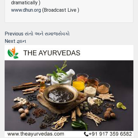
dramatically )
www.dhun.org
(Broadcast Live )
Post
Previous
Previous
સંતો અને સમાજસેવકો
Next
post:
Next
જ્ઞાન
navigation
post: