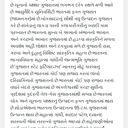
છે.ચૂનાનો પથ્‍થર ગુજરાતમાં લગભગ દરેક સ્‍થળે મળી આવે
છે.આયુર્વેદિક યુનિવર્સિટી ભારતમાં ફક્ત ગુજરાત
(જામનગર)માં છે.બોકસાઇટનું સૌથી વધુ ઉત્‍પાદન ગુજરાત
કરે છે.સંખેડાનું લાકડા પરની કલાકારીગરીનું ખરાદી કામ
પ્રખ્‍યાત છે.ભારતના મુખ્‍ય બે અખાતો ખંભાતનો અખાત
અને કચ્‍છનો અખાત ગુજરાતમાં છે.હડપ્‍પા સંસ્‍કૃતિને મળતા
અવશેષ અહીં લોથલ અને રંગપુરમાં મળે છે.ગુજરાતી રાસ,
ગરબા અને દુહાનું વિશિષ્‍ટ સાંસ્‍કૃતિક મહત્‍વ છે.ભારતના
ભાગ્‍યવિધાતા મહાત્‍મા ગાંધીની જન્‍મભૂમિ ગુજરાત
છે.‘ગુજરાત સ્‍ટેટ ફર્ટિલાઇઝર‘ ખાતરનું મોટું કારખાનું
ગુજરાતમાં છે.ભારતમાં કોઈ પણ રાજ્ય કરતાં લાંબો
દરિયાકિનારો ગુજરાતનો છે.ભારતમાં કોઈ પણ રાજ્ય કરતાં
વધારે બંદરો ગુજરાતમાં છે.અંકલેશ્વરથી કચ્‍છ સુધીના
પ્રદેશમાં કુદરતી તેલ-ગેસ ગુજરાતમાંથી મળ્યા છે.ભારતમાં
ચોક અને ચૂનાના પથ્‍થરનું ઉત્‍પાદન ફક્ત ગુજરાતમાં થાય
છે.સોડાએશના ભારતના ઉત્‍પાદનના 95 ટકા ગુજરાતમાં
ઉત્‍પન્‍ન થાય છે.મહાત્‍મા ગાંધી, સરદાર પટેલ, દયાનંદ
સરસ્‍વતી જેવાં નરરત્‍નો ગુજરાતે આપ્‍યાં છે.સહેલાણીઓના