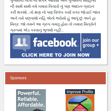
ગુજરાતી લોકો ના સંપર્ક આવશો અને ગુજરાતી સાહિત્ય
ની સાથે સાથે તમે તમારા વિચારો નું પણ આદાન-પ્રદાન
કરી શકશો....તો ક્ષણ નો પણ વિલંબ કર્યા વગર જોડાઈ જાવ
અને તમે પછ્તાશો નહિ એનો ભરોસો હું આપું છું..અને હા
મિત્ર...જો તમને આ ગ્રુપ ગમતુ હોય તો તમારા મિત્રોને
ગ્રુપમાં એડ કરવાનુ ભુલશો નહી....
Sponsors