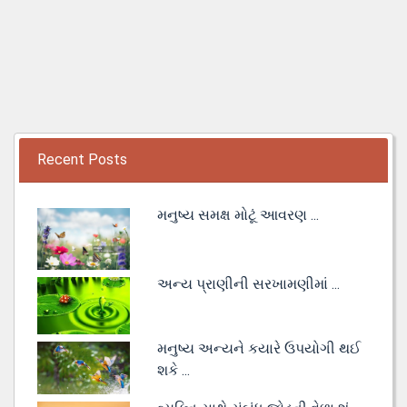
Recent Posts
મનુષ્ય સમક્ષ મોટૂં આવરણ ...
અન્ય પ્રાણીની સરખામણીમાં ...
મનુષ્ય અન્યને કયારે ઉપયોગી થઈ
શકે ...