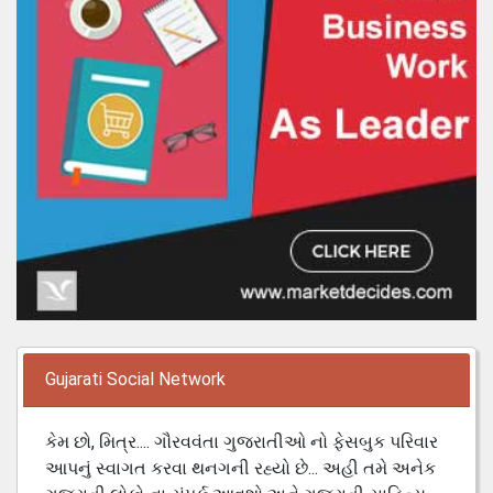
Gujarati Social Network
કેમ છો, મિત્ર.... ગૌરવવંતા ગુજરાતીઓ નો ફેસબુક પરિવાર
આપનું સ્વાગત કરવા થનગની રહ્યો છે... અહી તમે અનેક