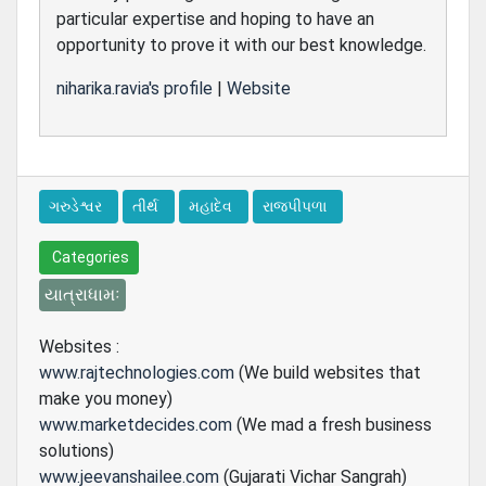
particular expertise and hoping to have an
opportunity to prove it with our best knowledge.
niharika.ravia's profile
|
Website
ગરુડેશ્વર
તીર્થ
મહાદેવ
રાજપીપળા
Categories
યાત્રાધામઃ
Websites :
www.rajtechnologies.com
(We build websites that
make you money)
www.marketdecides.com
(We mad a fresh business
solutions)
www.jeevanshailee.com
(Gujarati Vichar Sangrah)