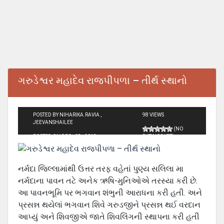
ગરુડેશ્વર મહાદેવ રાજપીપળા – તીર્થ સ્થાનો
POSTED BY NIHARIKA.RAVIA ,
98 VIEWS
JEEVANSHAILEE
(NO
POSTED ON DEC - 28 - 2019
RATINGS YET)
નર્મદા જિલ્લામાંથી ઉત્તર તરફ વહેતાં પુણ્ય સલિલા મા
નર્મદાના પાવન તટે અનેક ઋષિ-મુનિઓએ તરસ્યા કરી છે.
આ પાવનભૂમિ પર ભગવાન શંભુની આરાધના કરી હતી. અને
પ્રસન્ન થયેલાં ભગવાન શિવે ગરુડજીને પ્રસન્ન થઈ વરદાન
આપ્યું અને શિવજીએ જાતે શિવલિંગની સ્થાપના કરી હતી