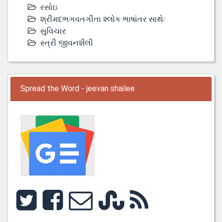
રસોઇ
શ્રીમદભગવતગીતા શ્લોક ભાષાંતર સાથેઃ
સુવિચાર
સ્ત્રી જીવનશૈલી
Spread the Word - jeevan shailee