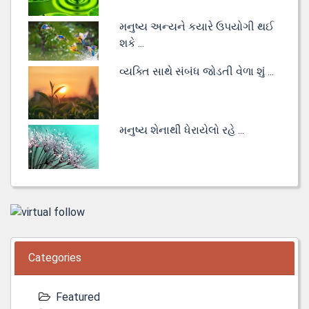
મનુષ્ય અન્યને કયારે ઉપયોગી થઈ
શકે ...
વ્યક્તિ સાથે સંબંધ જોડતી વેળા શું ...
મનુષ્ય શેનાથી ધેરાયેલો રહે ...
Categories
Featured