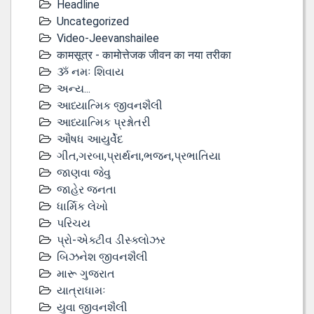
Headline
Uncategorized
Video-Jeevanshailee
कामसूत्र - कामोत्तेजक जीवन का नया तरीका
ૐ નમઃ શિવાય
અન્ય...
આધ્યાત્મિક જીવનશૈલી
આધ્યાત્મિક પ્રશ્નોતરી
ઔષધ આયુર્વેદ
ગીત,ગરબા,પ્રાર્થના,ભજન,પ્રભાતિયા
જાણવા જેવુ
જાહેર જનતા
ધાર્મિક લેખો
પરિચય
પ્રો-એક્ટીવ ડીસ્‍ક્લોઝર
બિઝનેશ જીવનશૈલી
મારૂ ગુજરાત
યાત્રાધામઃ
યુવા જીવનશૈલી