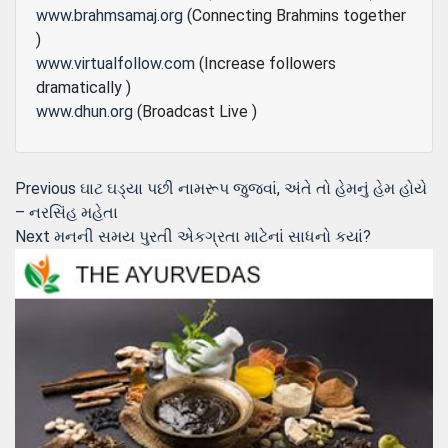
www.brahmsamaj.org
(Connecting Brahmins together
)
www.virtualfollow.com
(Increase followers
dramatically )
www.dhun.org
(Broadcast Live )
Post
Previous
Previous
ઘાટ ઘડ્યા પછી નામરૂપ જુજવાં, અંતે તો હેમનું હેમ હોયે
post:
– નરસિંહ મહેતા
navigation
Next
Next
મનની સમય પુરતી એકગ્રતા માટેનાં સાધનો કયાં?
post: