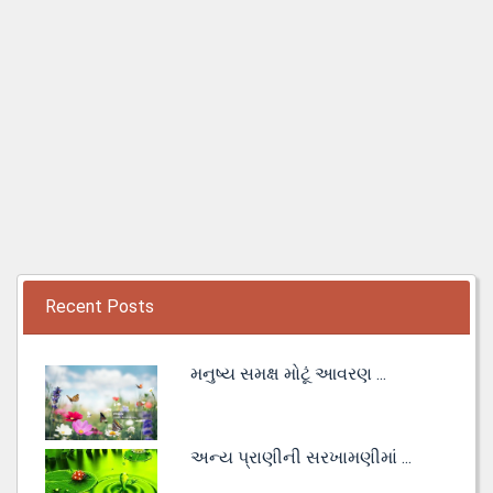
Recent Posts
મનુષ્ય સમક્ષ મોટૂં આવરણ ...
અન્ય પ્રાણીની સરખામણીમાં ...