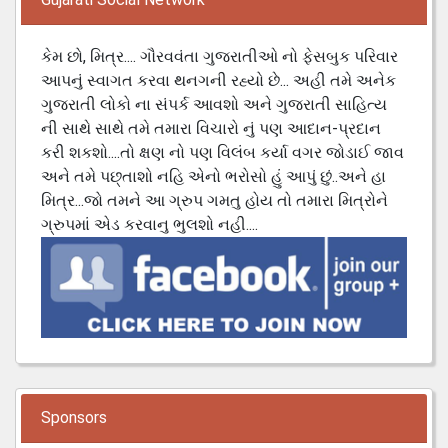
કેમ છો, મિત્ર.... ગૌરવવંતા ગુજરાતીઓ નો ફેસબુક પરિવાર
આપનું સ્વાગત કરવા થનગની રહ્યો છે... અહી તમે અનેક
ગુજરાતી લોકો ના સંપર્ક આવશો અને ગુજરાતી સાહિત્ય
ની સાથે સાથે તમે તમારા વિચારો નું પણ આદાન-પ્રદાન
કરી શકશો....તો ક્ષણ નો પણ વિલંબ કર્યા વગર જોડાઈ જાવ
અને તમે પછ્તાશો નહિ એનો ભરોસો હું આપું છું..અને હા
મિત્ર...જો તમને આ ગ્રુપ ગમતુ હોય તો તમારા મિત્રોને
ગ્રુપમાં એડ કરવાનુ ભુલશો નહી....
Sponsors