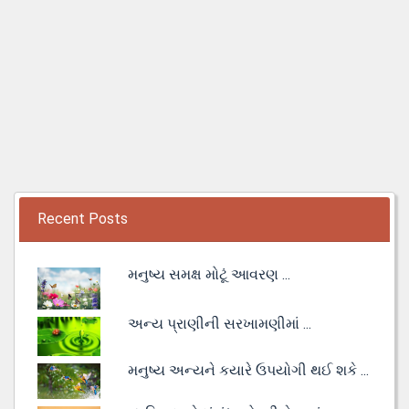
Recent Posts
મનુષ્ય સમક્ષ મોટૂં આવરણ ...
અન્ય પ્રાણીની સરખામણીમાં ...
મનુષ્ય અન્યને કયારે ઉપયોગી થઈ શકે ...