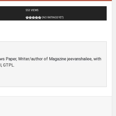
553 VIEWS
(NO RATINGS YET)
ews Paper, Writer/author of Magazine jeevanshailee, with
l, GTPL.