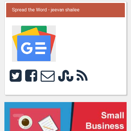
Spread the Word - jeevan shailee