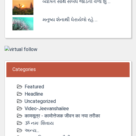
વ્યક્તિ સાથે સંબંધ જોડતી વેળા શું ...
મનુષ્ય શેનાથી ધેરાયેલો રહે ...
Categories
Featured
Headline
Uncategorized
Video-Jeevanshailee
कामसूत्र - कामोत्तेजक जीवन का नया तरीका
ૐ નમઃ શિવાય
અન્ય...