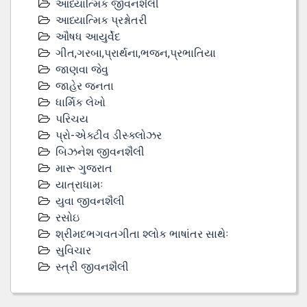
આધ્યાત્મિક જીવનશૈલી
આધ્યાત્મિક પ્રશ્નોતરી
ઔષધ આયુર્વેદ
ગીત,ગરબા,પ્રાર્થના,ભજન,પ્રભાતિયા
જાણવા જેવુ
જાહેર જનતા
ધાર્મિક લેખો
પરિચય
પ્રો-એક્ટીવ ડીસ્‍ક્લોઝર
બિઝનેશ જીવનશૈલી
મારૂ ગુજરાત
યાત્રાધામઃ
યુવા જીવનશૈલી
રસોઇ
શ્રીમદભગવતગીતા શ્લોક ભાષાંતર સાથેઃ
સુવિચાર
સ્ત્રી જીવનશૈલી