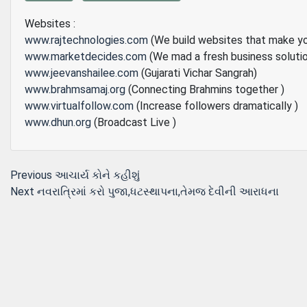
Websites :
www.rajtechnologies.com
(We build websites that make y
www.marketdecides.com
(We mad a fresh business soluti
www.jeevanshailee.com
(Gujarati Vichar Sangrah)
www.brahmsamaj.org
(Connecting Brahmins together )
www.virtualfollow.com
(Increase followers dramatically )
www.dhun.org
(Broadcast Live )
Post
Previous
Previous
આચાર્ય કોને કહીશું
Next
post:
Next
નવરાત્રિમાં કરો પુજા,ધટસ્થાપના,તેમજ દેવીની આરાધના
navigation
post: