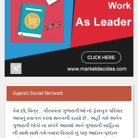
Gujarati Social Network
કેમ છો, મિત્ર.... ગૌરવવંતા ગુજરાતીઓ નો ફેસબુક પરિવાર
આપનું સ્વાગત કરવા થનગની રહ્યો છે... અહી તમે અનેક
ગુજરાતી લોકો ના સંપર્ક આવશો અને ગુજરાતી સાહિત્ય
ની સાથે સાથે તમે તમારા વિચારો નું પણ આદાન-પ્રદાન