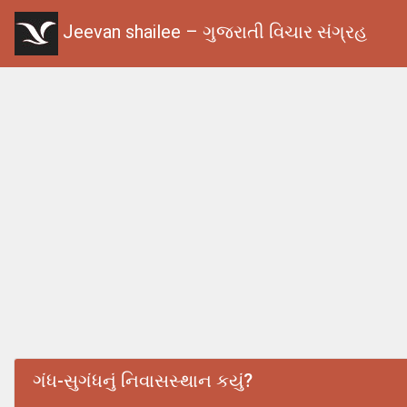
Jeevan shailee – ગુજરાતી વિચાર સંગ્રહ
ગંધ-સુગંધનું નિવાસસ્થાન કયું?