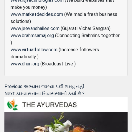
www.rajtechnologies.com
(We build websites that
make you money)
www.marketdecides.com
(We mad a fresh business
solutions)
www.jeevanshailee.com
(Gujarati Vichar Sangrah)
www.brahmsamaj.org
(Connecting Brahmins together
)
www.virtualfollow.com
(Increase followers
dramatically )
www.dhun.org
(Broadcast Live )
Post
Previous
Previous
અભ્યાસ જાગ્યા પછી ભમવું નહીં
Next
post:
Next
કામવાસનાના નિવાસસ્થાનો કયાં છે ?
navigation
post: