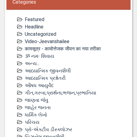
Categories
Featured
Headline
Uncategorized
Video-Jeevanshailee
कामसूत्र - कामोत्तेजक जीवन का नया तरीका
ૐ નમઃ શિવાય
અન્ય...
આધ્યાત્મિક જીવનશૈલી
આધ્યાત્મિક પ્રશ્નોતરી
ઔષધ આયુર્વેદ
ગીત,ગરબા,પ્રાર્થના,ભજન,પ્રભાતિયા
જાણવા જેવુ
જાહેર જનતા
ધાર્મિક લેખો
પરિચય
પ્રો-એક્ટીવ ડીસ્‍ક્લોઝર
બિઝનેશ જીવનશૈલી