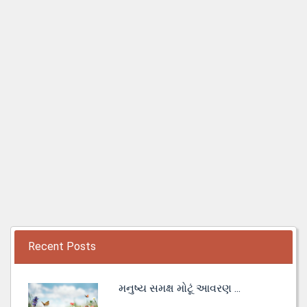
Recent Posts
મનુષ્ય સમક્ષ મોટૂં આવરણ ...