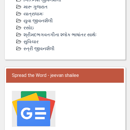
મારૂ ગુજરાત
યાત્રાધામઃ
યુવા જીવનશૈલી
રસોઇ
શ્રીમદભગવતગીતા શ્લોક ભાષાંતર સાથેઃ
સુવિચાર
સ્ત્રી જીવનશૈલી
Spread the Word - jeevan shailee