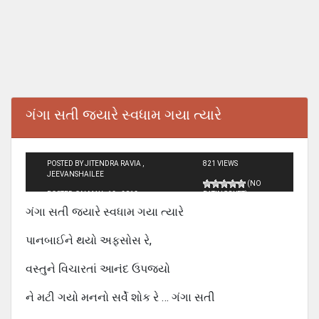
ગંગા સતી જ્યારે સ્વધામ ગયા ત્યારે
POSTED BY JITENDRA RAVIA ,
821 VIEWS
JEEVANSHAILEE
(NO
POSTED ON MAY - 12 - 2012
RATINGS YET)
ગંગા સતી જ્યારે સ્વધામ ગયા ત્યારે
પાનબાઈને થયો અફસોસ રે,
વસ્તુને વિચારતાં આનંદ ઉપજ્યો
ને મટી ગયો મનનો સર્વે શોક રે … ગંગા સતી