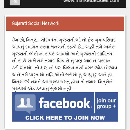
Gujarati Social Network
કેમ છો, મિત્ર.... ગૌરવવંતા ગુજરાતીઓ નો ફેસબુક પરિવાર
આપનું સ્વાગત કરવા થનગની રહ્યો છે... અહી તમે અનેક
ગુજરાતી લોકો ના સંપર્ક આવશો અને ગુજરાતી સાહિત્ય
ની સાથે સાથે તમે તમારા વિચારો નું પણ આદાન-પ્રદાન
કરી શકશો....તો ક્ષણ નો પણ વિલંબ કર્યા વગર જોડાઈ જાવ
અને તમે પછ્તાશો નહિ એનો ભરોસો હું આપું છું..અને હા
મિત્ર...જો તમને આ ગ્રુપ ગમતુ હોય તો તમારા મિત્રોને
ગ્રુપમાં એડ કરવાનુ ભુલશો નહી....