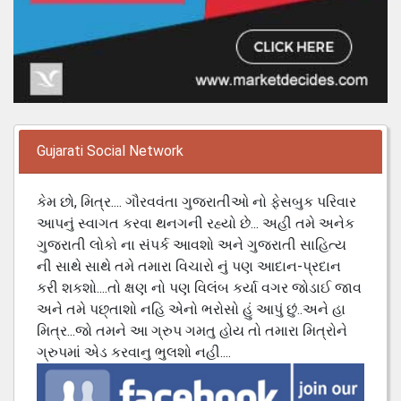
Gujarati Social Network
કેમ છો, મિત્ર.... ગૌરવવંતા ગુજરાતીઓ નો ફેસબુક પરિવાર
આપનું સ્વાગત કરવા થનગની રહ્યો છે... અહી તમે અનેક
ગુજરાતી લોકો ના સંપર્ક આવશો અને ગુજરાતી સાહિત્ય
ની સાથે સાથે તમે તમારા વિચારો નું પણ આદાન-પ્રદાન
કરી શકશો....તો ક્ષણ નો પણ વિલંબ કર્યા વગર જોડાઈ જાવ
અને તમે પછ્તાશો નહિ એનો ભરોસો હું આપું છું..અને હા
મિત્ર...જો તમને આ ગ્રુપ ગમતુ હોય તો તમારા મિત્રોને
ગ્રુપમાં એડ કરવાનુ ભુલશો નહી....