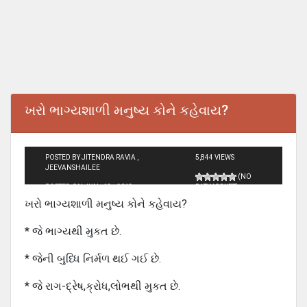
ખરો ભાગ્યશાળી મનુષ્ય કોને કહેવાય?
POSTED BY JITENDRA RAVIA ,
5,844 VIEWS
JEEVANSHAILEE
(NO
POSTED ON JUN - 13 - 2013
RATINGS YET)
ખરો ભાગ્યશાળી મનુષ્ય કોને કહેવાય?
* જે ભાગ્યથી મુકત છે.
* જેની બુધ્ધિ નિર્મળ થઈ ગઈ છે.
* જે રાગ-દ્રેષ,ક્રોધ,લોભથી મુકત છે.