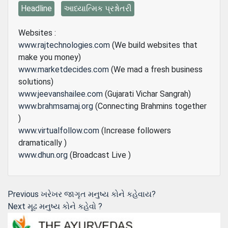
Headline
આધ્યાત્મિક પ્રશ્નોતરી
Websites :
www.rajtechnologies.com
(We build websites that
make you money)
www.marketdecides.com
(We mad a fresh business
solutions)
www.jeevanshailee.com
(Gujarati Vichar Sangrah)
www.brahmsamaj.org
(Connecting Brahmins together
)
www.virtualfollow.com
(Increase followers
dramatically )
www.dhun.org
(Broadcast Live )
Post
Previous
Previous
ખરેખર જાગૃત મનુષ્ય કોને કહેવાય?
Next
post:
Next
મૂઢ મનુષ્ય કોને કહેવો ?
navigation
post: