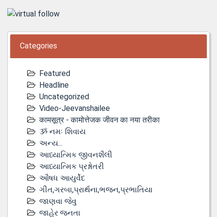
Categories
Featured
Headline
Uncategorized
Video-Jeevanshailee
कामसूत्र - कामोत्तेजक जीवन का नया तरीका
ૐ નમઃ શિવાય
અન્ય...
આધ્યાત્મિક જીવનશૈલી
આધ્યાત્મિક પ્રશ્નોતરી
ઔષધ આયુર્વેદ
ગીત,ગરબા,પ્રાર્થના,ભજન,પ્રભાતિયા
જાણવા જેવુ
જાહેર જનતા