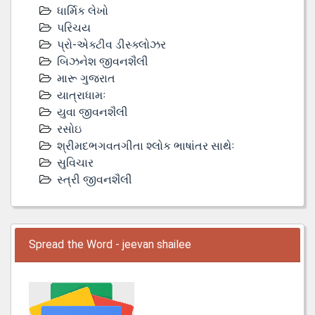
ધાર્મિક લેખો
પરિચય
પ્રો-એક્ટીવ ડીસ્‍ક્લોઝર
બિઝનેશ જીવનશૈલી
મારૂ ગુજરાત
યાત્રાધામઃ
યુવા જીવનશૈલી
રસોઇ
શ્રીમદભગવતગીતા શ્લોક ભાષાંતર સાથેઃ
સુવિચાર
સ્ત્રી જીવનશૈલી
Spread the Word - jeevan shailee