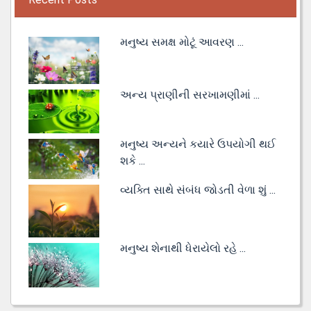
મનુષ્ય સમક્ષ મોટૂં આવરણ ...
અન્ય પ્રાણીની સરખામણીમાં ...
મનુષ્ય અન્યને કયારે ઉપયોગી થઈ
શકે ...
વ્યક્તિ સાથે સંબંધ જોડતી વેળા શું ...
મનુષ્ય શેનાથી ધેરાયેલો રહે ...