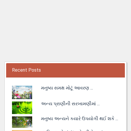
Recent Posts
મનુષ્ય સમક્ષ મોટૂં આવરણ ...
અન્ય પ્રાણીની સરખામણીમાં ...
મનુષ્ય અન્યને કયારે ઉપયોગી થઈ શકે ...