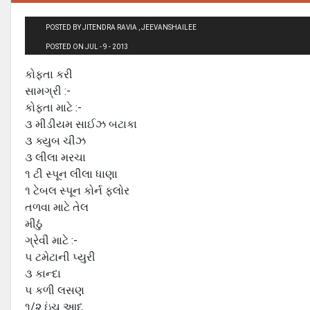
POSTED BY JITENDRA RAVIA , JEEVANSHAILEE
POSTED ON JUL - 9 - 2013
કોફતા કરી
સામગ્રી :-
કોફતા માટે :-
૩ મીડીયમ સાઈઝ બટાકા
૩ ક્યુબ ચીઝ
૩ લીલા મરચા
૧ ટી સ્પૂન લીલા ધાણા
૧ ટેબલ સ્પૂન કોર્ન ફ્લોર
તળવા માટે તેલ
મીઠું
ગ્રેવી માટે :-
૫ ટમેટાની પ્યુરી
૩ કાન્દા
૫ કળી લસણ
૧/૨ ઇંચ આદુ