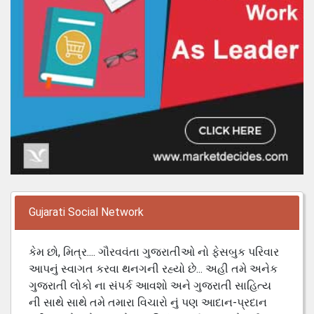
Gujarati Social Network
કેમ છો, મિત્ર.... ગૌરવવંતા ગુજરાતીઓ નો ફેસબુક પરિવાર
આપનું સ્વાગત કરવા થનગની રહ્યો છે... અહી તમે અનેક
ગુજરાતી લોકો ના સંપર્ક આવશો અને ગુજરાતી સાહિત્ય
ની સાથે સાથે તમે તમારા વિચારો નું પણ આદાન-પ્રદાન