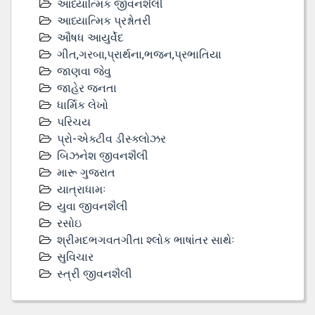
આધ્યાત્મિક જીવનશૈલી
આધ્યાત્મિક પ્રશ્નોતરી
ઔષધ આયુર્વેદ
ગીત,ગરબા,પ્રાર્થના,ભજન,પ્રભાતિયા
જાણવા જેવુ
જાહેર જનતા
ધાર્મિક લેખો
પરિચય
પ્રો-એક્ટીવ ડીસ્‍ક્લોઝર
બિઝનેશ જીવનશૈલી
મારૂ ગુજરાત
યાત્રાધામઃ
યુવા જીવનશૈલી
રસોઇ
શ્રીમદભગવતગીતા શ્લોક ભાષાંતર સાથેઃ
સુવિચાર
સ્ત્રી જીવનશૈલી