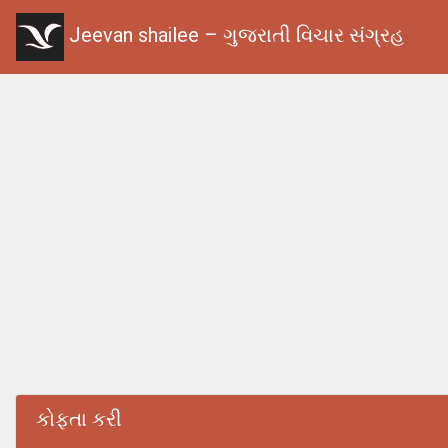
Jeevan shailee – ગુજરાતી વિચાર સંગ્રહ
કોફતા કરી