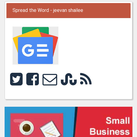
Spread the Word - jeevan shailee