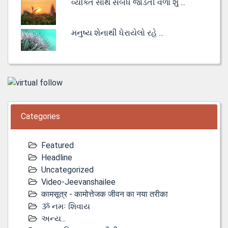
વ્યક્તિ સાથે સંબંધ જોડતી વેળા શું ...
મનુષ્ય શેનાથી ધેરાયેલો રહે ...
Categories
Featured
Headline
Uncategorized
Video-Jeevanshailee
कामसूत्र - कामोत्तेजक जीवन का नया तरीका
ૐ નમઃ શિવાય
અન્ય...