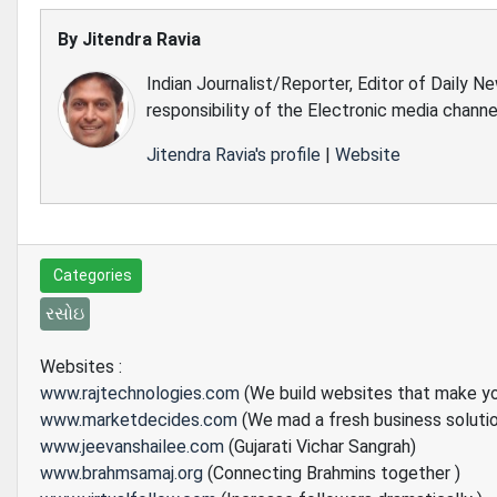
By
Jitendra Ravia
Indian Journalist/Reporter, Editor of Daily N
responsibility of the Electronic media channe
Jitendra Ravia's profile
|
Website
Categories
રસોઇ
Websites :
www.rajtechnologies.com
(We build websites that make y
www.marketdecides.com
(We mad a fresh business soluti
www.jeevanshailee.com
(Gujarati Vichar Sangrah)
www.brahmsamaj.org
(Connecting Brahmins together )