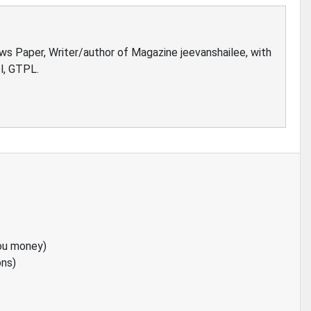
ews Paper, Writer/author of Magazine jeevanshailee, with
l, GTPL.
ou money)
ons)