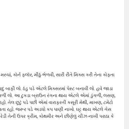
રચાં, કૉર્ન ફ્લૉર, મીઠું ભેળવી, સારી રીતે મિક્સ કરી તેના કોફ્તા
ાફી લો. ઠંડુ પડે એટલે મિક્સરમાં પેસ્ટ બનાવી લો. હવે જાડા
ંતળી લો. આ ટુકડા બ્રાઉન રંગના થાય એટલે એમાં ડુંગળી, લસણ,
. તેલ છૂટું પડે પછી એમાં વારાફરતી કસૂરી મેથી, માખણ, ટમેટો
લાવતા રહો. જરૂર પડે અડધો કપ પાણી નાખો. ઘટ્ટ થાય એટલે ગેસ
રેડી તેની ઉપર ક્રીમ, કોથમીર અને છીણેલું ચીઝ નાખી પરાઠા કે