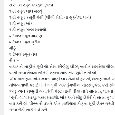
૩ ટેબલ સ્પૂન કાજુના ટુકડા
૧ ટી સ્પૂન લાલ મરચું
૧ ટી સ્પૂન કસૂરી મેથી (લીલી મેથી ના સૂકવેલા પાન)
૧ ટી સ્પૂન ખાંડ
૧ ટી સ્પૂન ગરમ મસાલો
૨ ટેબલ સ્પૂન માખણ
૨ ટેબલ સ્પૂન ક્રીમ
મીઠું
૨ ટેબલ સ્પૂન તેલ
રીત :-
બટાકાને બાફીને છૂંદી લો. તેમાં છીણેલું ચીઝ, બારીક સમારેલા લીલા મ
વાળી ગરમ તેલમાં સોનેરી રંગના થાય ત્યાં સુધી તળી લો.
એક વાસણમાં એક ગ્લાસ પાણી લઈ તેમાં બે ડુંગળી, લસણ અને આદુ બ
તળિયાવાળી કડાઈમાં તેલ મૂકી એક ડુંગળીના ચોરસ ટુકડા કરી સા
આદુ અને કાજુની બનાવેલી પેસ્ટ નાખી ધીમા તાપે સાતત હલાવતા રહો
પ્યુરી, લાલ મરચું, ગરમ મસાલો, ખાંડ અને મીઠું ઉમેરીને સતત હ
બંધ કરી લો. પીરસતી વખતે એક બાઉલમાં કોફ્તા મૂકી ઉપર ગ્રેવી 
ગરમ રોટી સાથે સર્વ કરો.