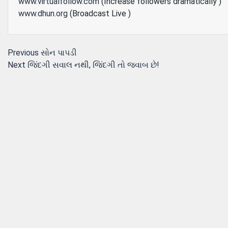
www.virtualfollow.com
(Increase followers dramatically )
www.dhun.org
(Broadcast Live )
Post
Previous
Previous
સોન પાપડી
Next
post:
Next
જિંદગી સવાલ નથી, જિંદગી તો જવાબ છે!
navigation
post: