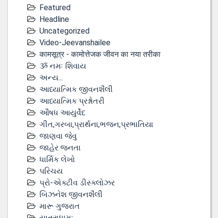
Featured
Headline
Uncategorized
Video-Jeevanshailee
कामसूत्र - कामोत्तेजक जीवन का नया तरीका
ૐ નમઃ શિવાય
અન્ય...
આધ્યાત્મિક જીવનશૈલી
આધ્યાત્મિક પ્રશ્નોતરી
ઔષધ આયુર્વેદ
ગીત,ગરબા,પ્રાર્થના,ભજન,પ્રભાતિયા
જાણવા જેવુ
જાહેર જનતા
ધાર્મિક લેખો
પરિચય
પ્રો-એક્ટીવ ડીસ્‍ક્લોઝર
બિઝનેશ જીવનશૈલી
મારૂ ગુજરાત
યાત્રાધામઃ