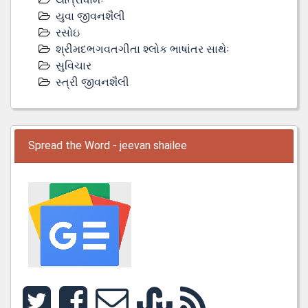
યુવા જીવનશૈલી
રસોઇ
શ્રીમદભગવતગીતા શ્લોક ભાષાંતર સાથેઃ
સુવિચાર
સ્ત્રી જીવનશૈલી
Spread the Word - jeevan shailee