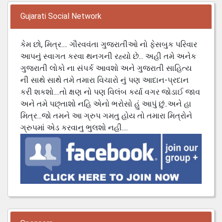
Gujarati Social Network
કેમ છો, મિત્ર.... ગૌરવવંતા ગુજરાતીઓ નો ફેસબુક પરિવાર
આપનું સ્વાગત કરવા થનગની રહ્યો છે... અહી તમે અનેક
ગુજરાતી લોકો ના સંપર્ક આવશો અને ગુજરાતી સાહિત્ય
ની સાથે સાથે તમે તમારા વિચારો નું પણ આદાન-પ્રદાન
કરી શકશો....તો ક્ષણ નો પણ વિલંબ કર્યા વગર જોડાઈ જાવ
અને તમે પછ્તાશો નહિ એનો ભરોસો હું આપું છું..અને હા
મિત્ર...જો તમને આ ગ્રુપ ગમતુ હોય તો તમારા મિત્રોને
ગ્રુપમાં એડ કરવાનુ ભુલશો નહી....