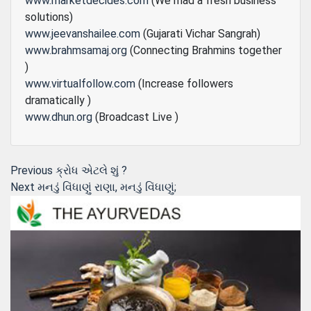
www.marketdecides.com
(We mad a fresh business
solutions)
www.jeevanshailee.com
(Gujarati Vichar Sangrah)
www.brahmsamaj.org
(Connecting Brahmins together
)
www.virtualfollow.com
(Increase followers
dramatically )
www.dhun.org
(Broadcast Live )
Post
Previous
Previous
ક્રોધ એટલે શું ?
Next
post:
Next
મનડું વિંધાણું રાણા, મનડું વિંધાણું;
navigation
post: