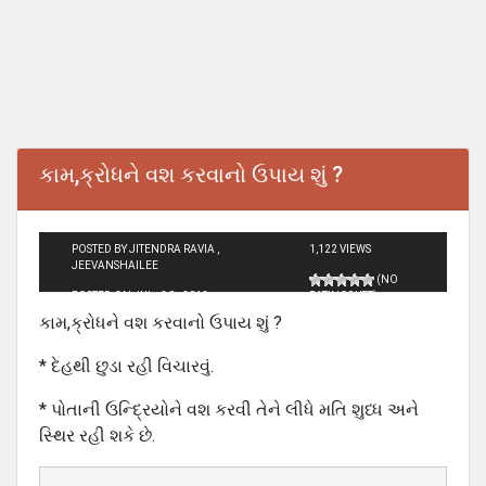
કામ,ક્રોધને વશ કરવાનો ઉપાય શું ?
POSTED BY JITENDRA RAVIA ,
1,122 VIEWS
JEEVANSHAILEE
(NO
POSTED ON JUL - 30 - 2012
RATINGS YET)
કામ,ક્રોધને વશ કરવાનો ઉપાય શું ?
* દેહથી છુડા રહી વિચારવું.
* પોતાની ઉન્દ્રિયોને વશ કરવી તેને લીધે મતિ શુધ્ધ અને
સ્થિર રહી શકે છે.