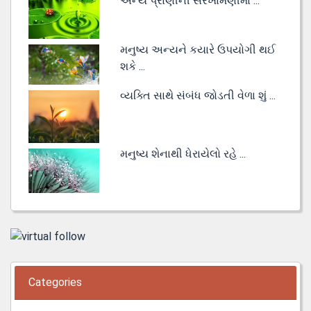
અન્ય પ્રાણીની સરખામણીમાં ...
મનુષ્ય અન્યને કયારે ઉપયોગી થઈ
શકે ...
વ્યક્તિ સાથે સંબંધ જોડતી વેળા શું ...
મનુષ્ય શેનાથી ધેરાયેલો રહે ...
Categories