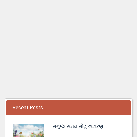
Recent Posts
મનુષ્ય સમક્ષ મોટૂં આવરણ ...