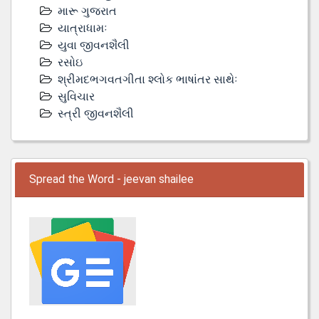
મારૂ ગુજરાત
યાત્રાધામઃ
યુવા જીવનશૈલી
રસોઇ
શ્રીમદભગવતગીતા શ્લોક ભાષાંતર સાથેઃ
સુવિચાર
સ્ત્રી જીવનશૈલી
Spread the Word - jeevan shailee