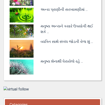
અન્ય પ્રાણીની સરખામણીમાં ...
મનુષ્ય અન્યને કયારે ઉપયોગી થઈ
શકે ...
વ્યક્તિ સાથે સંબંધ જોડતી વેળા શું ...
મનુષ્ય શેનાથી ધેરાયેલો રહે ...
Categories