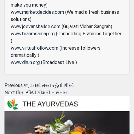
make you money)
www.marketdecides.com
(We mad a fresh business
solutions)
www.jeevanshailee.com
(Gujarati Vichar Sangrah)
www.brahmsamaj.org
(Connecting Brahmins together
)
www.virtualfollow.com
(Increase followers
dramatically )
www.dhun.org
(Broadcast Live )
Post
Previous
Previous
જીવનમાં મસ્ત રહેતાં શીખો
Next
post:
Next
પિતા સૌથી કીમતી – સંતાન
navigation
post: