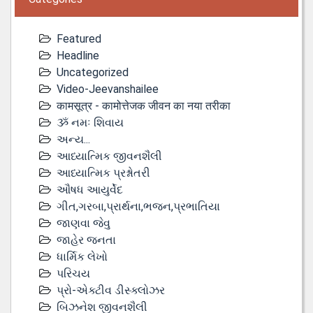
Featured
Headline
Uncategorized
Video-Jeevanshailee
कामसूत्र - कामोत्तेजक जीवन का नया तरीका
ૐ નમઃ શિવાય
અન્ય...
આધ્યાત્મિક જીવનશૈલી
આધ્યાત્મિક પ્રશ્નોતરી
ઔષધ આયુર્વેદ
ગીત,ગરબા,પ્રાર્થના,ભજન,પ્રભાતિયા
જાણવા જેવુ
જાહેર જનતા
ધાર્મિક લેખો
પરિચય
પ્રો-એક્ટીવ ડીસ્‍ક્લોઝર
બિઝનેશ જીવનશૈલી