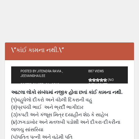
\”કાંઈ કામના નથી.\”
POSTED BY JITENDRA RAVIA ,
887 VIEWS
JEEVANSHAILEE
(NO
POSTED ON SEP - 21 - 2010
RATINGS YET)
આટલા લોકો સંબંધમાં નજીક હોવા છતાં કાંઈ કામના નથી.
(૧)વહુધેલો દીકરો અને વંઠેલી દિકરાની વહુ
(૨)પ્રપંચી ભાઈ અને ભ્રર્દી ભાગીદાર
(૩)કપટી અને કંજૂસ મિત્ર દયાહીન શેઠ કે સાહેબ
(૪)ઝગડાખોર અને મતલબી પડોશી અને દીકરા-દીકરીના
લાલચુ સાંસરિયા
(૫)પતિત પત્ની અને વહેમી પતિ