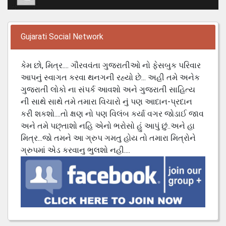
Gujarati Social Network
કેમ છો, મિત્ર.... ગૌરવવંતા ગુજરાતીઓ નો ફેસબુક પરિવાર
આપનું સ્વાગત કરવા થનગની રહ્યો છે... અહી તમે અનેક
ગુજરાતી લોકો ના સંપર્ક આવશો અને ગુજરાતી સાહિત્ય
ની સાથે સાથે તમે તમારા વિચારો નું પણ આદાન-પ્રદાન
કરી શકશો....તો ક્ષણ નો પણ વિલંબ કર્યા વગર જોડાઈ જાવ
અને તમે પછ્તાશો નહિ એનો ભરોસો હું આપું છું..અને હા
મિત્ર...જો તમને આ ગ્રુપ ગમતુ હોય તો તમારા મિત્રોને
ગ્રુપમાં એડ કરવાનુ ભુલશો નહી....