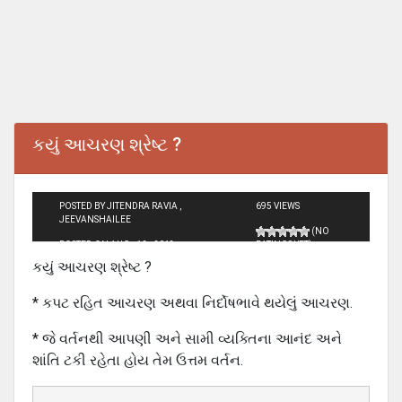
કયું આચરણ શ્રેષ્ટ ?
POSTED BY JITENDRA RAVIA ,
695 VIEWS
JEEVANSHAILEE
(NO
POSTED ON AUG - 12 - 2013
RATINGS YET)
કયું આચરણ શ્રેષ્ટ ?
* કપટ રહિત આચરણ અથવા નિર્દોષભાવે થયેલું આચરણ.
* જે વર્તનથી આપણી અને સામી વ્યક્તિના આનંદ અને
શાંતિ ટકી રહેતા હોય તેમ ઉત્તમ વર્તન.