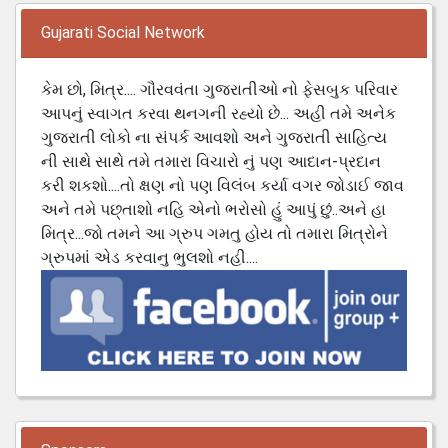
Gujarati Social Network
કેમ છો, મિત્ર.... ગૌરવવંતા ગુજરાતીઓ નો ફેસબુક પરિવાર
આપનું સ્વાગત કરવા થનગની રહ્યો છે... અહી તમે અનેક
ગુજરાતી લોકો ના સંપર્ક આવશો અને ગુજરાતી સાહિત્ય
ની સાથે સાથે તમે તમારા વિચારો નું પણ આદાન-પ્રદાન
કરી શકશો....તો ક્ષણ નો પણ વિલંબ કર્યા વગર જોડાઈ જાવ
અને તમે પછ્તાશો નહિ એનો ભરોસો હું આપું છું..અને હા
મિત્ર...જો તમને આ ગ્રુપ ગમતુ હોય તો તમારા મિત્રોને
ગ્રુપમાં એડ કરવાનુ ભુલશો નહી....