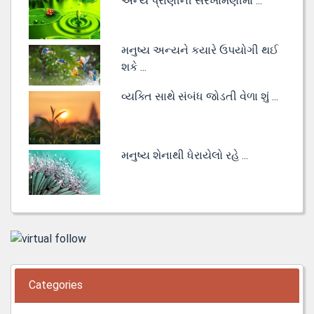
અન્ય પ્રાણીની સરખામણીમાં ...
મનુષ્ય અન્યને કયારે ઉપયોગી થઈ
શકે ...
વ્યક્તિ સાથે સંબંધ જોડતી વેળા શું ...
મનુષ્ય શેનાથી ધેરાયેલો રહે ...
Categories