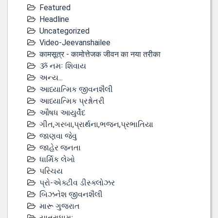
Featured
Headline
Uncategorized
Video-Jeevanshailee
कामसूत्र - कामोत्तेजक जीवन का नया तरीका
ૐ નમઃ શિવાય
અન્ય...
આધ્યાત્મિક જીવનશૈલી
આધ્યાત્મિક પ્રશ્નોતરી
ઔષધ આયુર્વેદ
ગીત,ગરબા,પ્રાર્થના,ભજન,પ્રભાતિયા
જાણવા જેવુ
જાહેર જનતા
ધાર્મિક લેખો
પરિચય
પ્રો-એક્ટીવ ડીસ્‍ક્લોઝર
બિઝનેશ જીવનશૈલી
મારૂ ગુજરાત
યાત્રાધામઃ