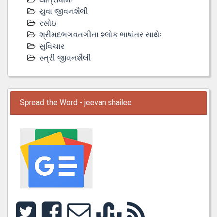
યુવા જીવનશૈલી
રસોઇ
શ્રીમદભગવતગીતા શ્લોક ભાષાંતર સાથેઃ
સુવિચાર
સ્ત્રી જીવનશૈલી
Spread the Word - jeevan shailee