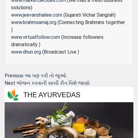
www.marketdecides.com
(We mad a fresh business
solutions)
www.jeevanshailee.com
(Gujarati Vichar Sangrah)
www.brahmsamaj.org
(Connecting Brahmins together
)
www.virtualfollow.com
(Increase followers
dramatically )
www.dhun.org
(Broadcast Live )
Post
Previous
Previous
આ પણ કરી તો જુઓ.
Next
post:
Next
ભોજન કરવાની સાચી રીત વિશે જાણો.
navigation
post: