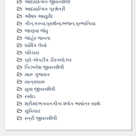
આધ્યાત્મિક જીવનશૈલી
આધ્યાત્મિક પ્રશ્નોતરી
ઔષધ આયુર્વેદ
ગીત,ગરબા,પ્રાર્થના,ભજન,પ્રભાતિયા
જાણવા જેવુ
જાહેર જનતા
ધાર્મિક લેખો
પરિચય
પ્રો-એક્ટીવ ડીસ્‍ક્લોઝર
બિઝનેશ જીવનશૈલી
મારૂ ગુજરાત
યાત્રાધામઃ
યુવા જીવનશૈલી
રસોઇ
શ્રીમદભગવતગીતા શ્લોક ભાષાંતર સાથેઃ
સુવિચાર
સ્ત્રી જીવનશૈલી