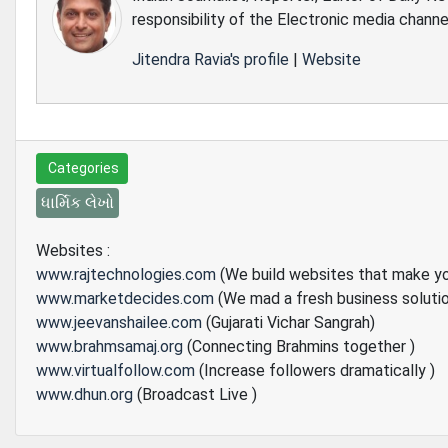
responsibility of the Electronic media channe
Jitendra Ravia's profile
|
Website
Categories
ધાર્મિક લેખો
Websites :
www.rajtechnologies.com
(We build websites that make y
www.marketdecides.com
(We mad a fresh business soluti
www.jeevanshailee.com
(Gujarati Vichar Sangrah)
www.brahmsamaj.org
(Connecting Brahmins together )
www.virtualfollow.com
(Increase followers dramatically )
www.dhun.org
(Broadcast Live )