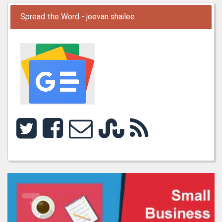
Spread the Word - jeevan shailee