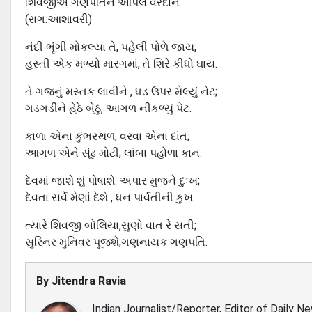
શિવજીએ ગણપતિને આપેલ વરદાન
(રાગ:આશાવરી)
નંદી ભૃંગી મોકલ્યા તે, પહેલી પોળે જાય;
હસ્તી એક મળ્યો મારગમાં, તે શિરે કીધો ઘાય.
તે ગજનું મસ્તક લાવીને , ધડ ઉપર મેલ્યું નેટ;
ગડગડીને હેઠે બેઠું, આગળ નીકળ્યું પેટ.
કાળા એના કુંભસ્થળ, વરવા એના દાંત;
આગળ એને સૂંઢ મોટી, લાંબા પહોળા કાન.
દેવમાં જાશે શું પોષાશે. અપાર મુજને દુઃખ;
દેવતા સર્વે મેણાં દેશે , ધન પાર્વતીની કુખ.
ત્યારે શિવજી બોલિયા,સુણો વાત રે સતી;
સુરિનર મુનિવર પૂજશે,ગણનાયક ગણપતિ.
By
Jitendra Ravia
Indian Journalist/Reporter, Editor of Daily N