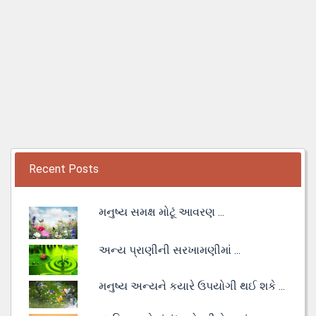
Recent Posts
મનુષ્ય સમક્ષ મોટૂં આવરણ ...
અન્ય પ્રાણીની સરખામણીમાં ...
મનુષ્ય અન્યને કયારે ઉપયોગી થઈ શકે ...