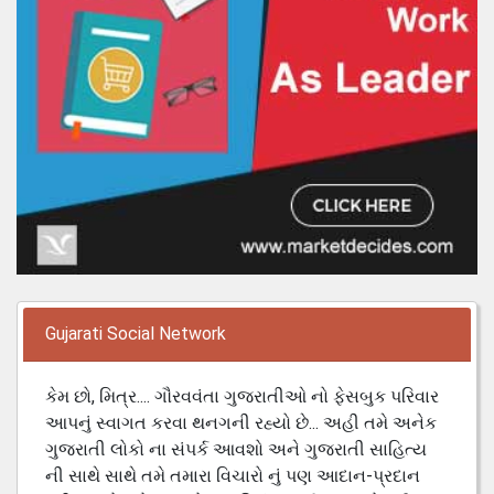
Gujarati Social Network
કેમ છો, મિત્ર.... ગૌરવવંતા ગુજરાતીઓ નો ફેસબુક પરિવાર
આપનું સ્વાગત કરવા થનગની રહ્યો છે... અહી તમે અનેક
ગુજરાતી લોકો ના સંપર્ક આવશો અને ગુજરાતી સાહિત્ય
ની સાથે સાથે તમે તમારા વિચારો નું પણ આદાન-પ્રદાન