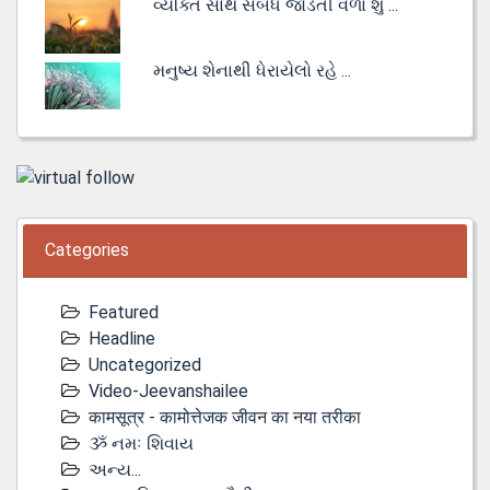
વ્યક્તિ સાથે સંબંધ જોડતી વેળા શું ...
મનુષ્ય શેનાથી ધેરાયેલો રહે ...
Categories
Featured
Headline
Uncategorized
Video-Jeevanshailee
कामसूत्र - कामोत्तेजक जीवन का नया तरीका
ૐ નમઃ શિવાય
અન્ય...