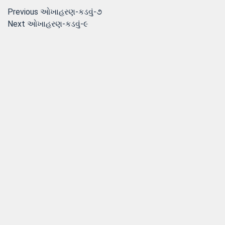
Post
Previous
Previous
ઓખાહરણ-કડવું-૭
Next
post:
Next
ઓખાહરણ-કડવું-૯
navigation
post: