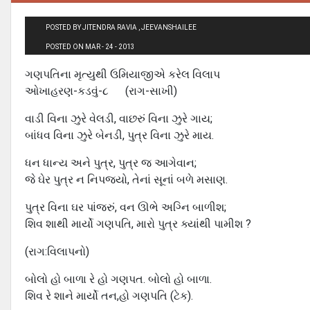
POSTED BY JITENDRA RAVIA , JEEVANSHAILEE
POSTED ON MAR - 24 - 2013
ગણપતિના મૃત્યુથી ઉમિયાજીએ કરેલ વિલાપ
ઓખાહરણ-કડવું-૮ (રાગ-સાખી)
વાડી વિના ઝુરે વેલડી, વાછરું વિના ઝુરે ગાય;
બાંધવ વિના ઝુરે બેનડી, પુત્ર વિના ઝુરે માય.
ધન ધાન્ય અને પુત્ર, પુત્ર જ આગેવાન;
જે ઘેર પુત્ર ન નિપજ્યો, તેનાં સૂનાં બળે મસાણ.
પુત્ર વિના ઘર પાંજરું, વન ઊભે અગ્નિ બાળીશ;
શિવ શાથી માર્યો ગણપતિ, મારો પુત્ર ક્યાંથી પામીશ ?
(રાગ:વિલાપનો)
બોલો હો બાળા રે હો ગણપત. બોલો હો બાળા.
શિવ રે શાને માર્યો તન,હો ગણપતિ (ટેક).