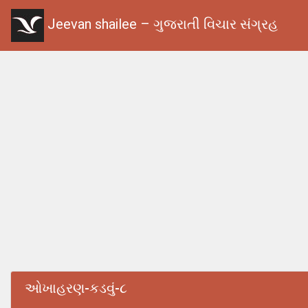
Jeevan shailee – ગુજરાતી વિચાર સંગ્રહ
ઓખાહરણ-કડવું-૮