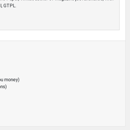
l, GTPL.
ou money)
ons)