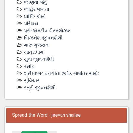
જાણવા જેવુ
જાહેર જનતા
ધાર્મિક લેખો
પરિચય
પ્રો-એક્ટીવ ડીસ્‍ક્લોઝર
બિઝનેશ જીવનશૈલી
મારૂ ગુજરાત
યાત્રાધામઃ
યુવા જીવનશૈલી
રસોઇ
શ્રીમદભગવતગીતા શ્લોક ભાષાંતર સાથેઃ
સુવિચાર
સ્ત્રી જીવનશૈલી
Spread the Word - jeevan shailee