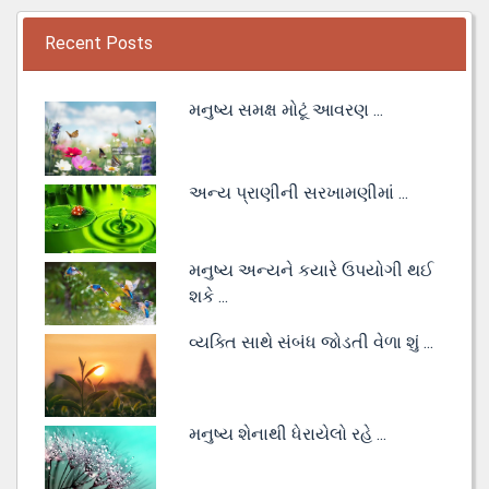
Recent Posts
મનુષ્ય સમક્ષ મોટૂં આવરણ ...
અન્ય પ્રાણીની સરખામણીમાં ...
મનુષ્ય અન્યને કયારે ઉપયોગી થઈ
શકે ...
વ્યક્તિ સાથે સંબંધ જોડતી વેળા શું ...
મનુષ્ય શેનાથી ધેરાયેલો રહે ...