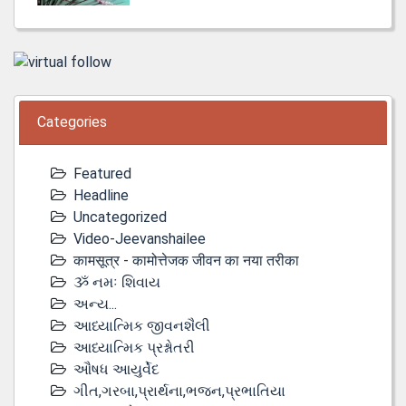
Categories
Featured
Headline
Uncategorized
Video-Jeevanshailee
कामसूत्र - कामोत्तेजक जीवन का नया तरीका
ૐ નમઃ શિવાય
અન્ય...
આધ્યાત્મિક જીવનશૈલી
આધ્યાત્મિક પ્રશ્નોતરી
ઔષધ આયુર્વેદ
ગીત,ગરબા,પ્રાર્થના,ભજન,પ્રભાતિયા