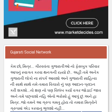
Gujarati Social Network
કેમ છો, મિત્ર.... ગૌરવવંતા ગુજરાતીઓ નો ફેસબુક પરિવાર
આપનું સ્વાગત કરવા થનગની રહ્યો છે... અહી તમે અનેક
ગુજરાતી લોકો ના સંપર્ક આવશો અને ગુજરાતી સાહિત્ય
ની સાથે સાથે તમે તમારા વિચારો નું પણ આદાન-પ્રદાન
કરી શકશો....તો ક્ષણ નો પણ વિલંબ કર્યા વગર જોડાઈ જાવ
અને તમે પછ્તાશો નહિ એનો ભરોસો હું આપું છું..અને હા
મિત્ર...જો તમને આ ગ્રુપ ગમતુ હોય તો તમારા મિત્રોને
ગ્રુપમાં એડ કરવાનુ ભુલશો નહી....