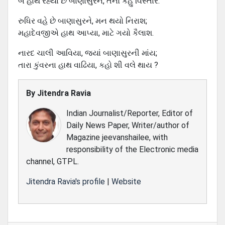
બે હાથ રહ્યા છે બાણાસુરને, તેનો કહું વિસ્તાર.
રુધિર વહે છે બાણાસુરને, મન થયો નિરાશ;
મહાદેવજીએ હાથ આપ્યા, માટે ગયો કૈલાશ.
નારદ ચાલી આવિયા, જ્યાં બાણાસુરની માંય;
તારા કુંવરના હાથ વાઢિયા, કહો શી વલે થાય ?
By
Jitendra Ravia
Indian Journalist/Reporter, Editor of
Daily News Paper, Writer/author of
Magazine jeevanshailee, with
responsibility of the Electronic media
channel, GTPL.
Jitendra Ravia's profile
|
Website