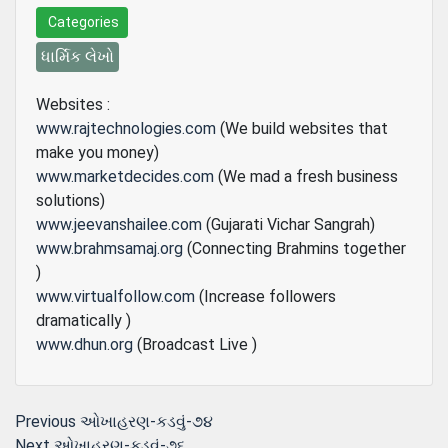
Categories
ધાર્મિક લેખો
Websites :
www.rajtechnologies.com
(We build websites that
make you money)
www.marketdecides.com
(We mad a fresh business
solutions)
www.jeevanshailee.com
(Gujarati Vichar Sangrah)
www.brahmsamaj.org
(Connecting Brahmins together
)
www.virtualfollow.com
(Increase followers
dramatically )
www.dhun.org
(Broadcast Live )
Post
Previous
Previous
ઓખાહરણ-કડવું-૭૪
Next
post:
Next
ઓખાહરણ-કડવું-૭૬