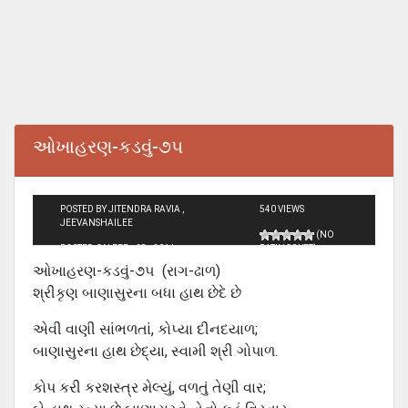
ઓખાહરણ-કડવું-૭૫
POSTED BY JITENDRA RAVIA ,
540 VIEWS
JEEVANSHAILEE
(NO
POSTED ON FEB - 28 - 2014
RATINGS YET)
ઓખાહરણ-કડવું-૭૫ (રાગ-ઢાળ)
શ્રીકૃણ બાણાસુરના બધા હાથ છેદે છે
એવી વાણી સાંભળતાં, કોપ્યા દીનદયાળ;
બાણાસુરના હાથ છેદ્યા, સ્વામી શ્રી ગોપાળ.
કોપ કરી કરશસ્ત્ર મેલ્યું, વળતું તેણી વાર;