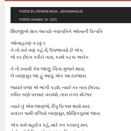
POSTED BY JITENDRA RAVIA , JEEVANSHAILEE
POSTED ON MAR - 24 - 2013
શિવજીએ શાપ આપ્યો-ગણપતિને ઓખાની ઉત્પતિ
ઓખાહરણ-કડવું-૬
તે તો તારે વણ કહે મેં, ઉપજાવ્યો છે એક;
જે કર છેદન કરીને તારા, કરશે કટકા અનેક.
તે તો સ્વામી કેમ જાણું, ચિંતા મુજને થાય;
લે બાણાસુર જા હું આપું, એક આ ધ્વજાય.
જ્યારે ધજા એ ભાંગી પડશે, ત્યારે કર તારા છેદાય;
રુધિર તણો વરસાદ વરસશે, તારા નગર મોઝાર.
ત્યારે તું એમ જાણજે, રીપુ ઉત્પન્ન થયો સાર;
વરદાન પામી વળિયો બાણાસુર, શોણિતપુરમાં જાય.
એક સમે મહાદેવ કહે, મારે તપ કરવાનું મન;