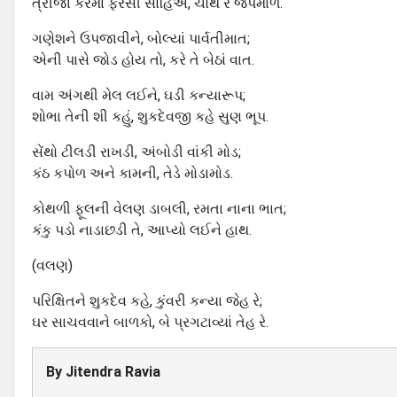
ત્રીજા કરમાં ફરસી સોહિએ, ચોથે રે જપમાળ.
ગણેશને ઉપજાવીને, બોલ્યાં પાર્વતીમાત;
એની પાસે જોડ હોય તો, કરે તે બેઠાં વાત.
વામ અંગથી મેલ લઈને, ઘડી કન્યારૂપ;
શોભા તેની શી કહું, શુકદેવજી કહે સુણ ભૂપ.
સેંથો ટીલડી રાખડી, અંબોડી વાંકી મોડ;
કંઠ કપોળ અને કામની, તેડે મોડામોડ.
કોથળી ફૂલની વેલણ ડાબલી, રમતા નાના ભાત;
કંકુ પડો નાડાછડી તે, આપ્યો લઈને હાથ.
(વલણ)
પરિક્ષિતને શુકદેવ કહે, કુંવરી કન્યા જેહ રે;
ઘર સાચવવાને બાળકો, બે પ્રગટાવ્યાં તેહ રે.
By
Jitendra Ravia