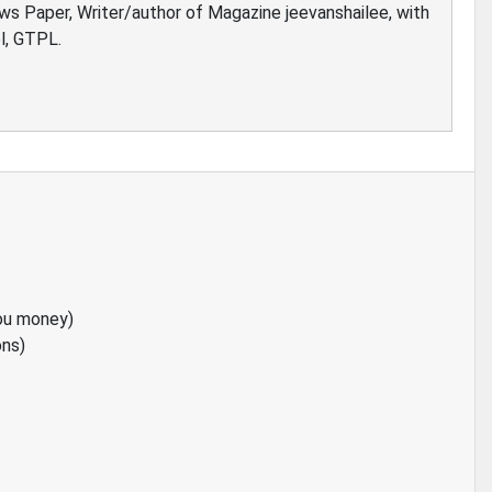
ews Paper, Writer/author of Magazine jeevanshailee, with
l, GTPL.
ou money)
ons)