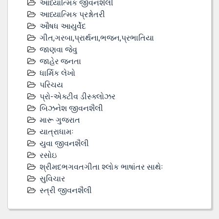
આધ્યાત્મિક જીવનશૈલી
આધ્યાત્મિક પ્રશ્નોતરી
ઔષધ આયુર્વેદ
ગીત,ગરબા,પ્રાર્થના,ભજન,પ્રભાતિયા
જાણવા જેવુ
જાહેર જનતા
ધાર્મિક લેખો
પરિચય
પ્રો-એક્ટીવ ડીસ્‍ક્લોઝર
બિઝનેશ જીવનશૈલી
મારૂ ગુજરાત
યાત્રાધામઃ
યુવા જીવનશૈલી
રસોઇ
શ્રીમદભગવતગીતા શ્લોક ભાષાંતર સાથેઃ
સુવિચાર
સ્ત્રી જીવનશૈલી