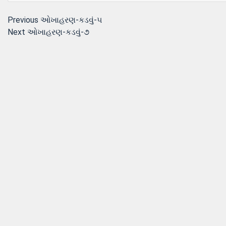
Post
Previous
Previous
ઓખાહરણ-કડવું-૫
Next
post:
Next
ઓખાહરણ-કડવું-૭
navigation
post: