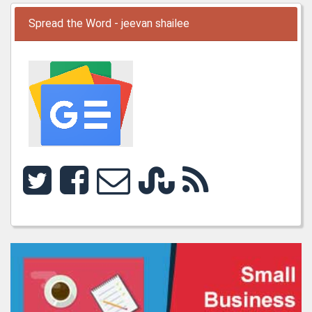
Spread the Word - jeevan shailee