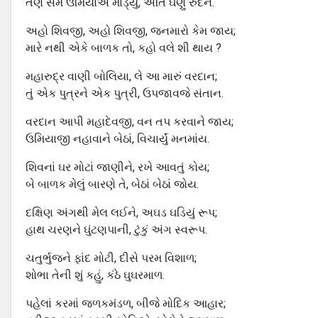
તેણે સમે ઉમિયાએ માંડ્યું, અતિ ઘણું રુદન.
અહો શિવજી, અહો શિવજી, જનમારો કેમ જાય;
મારે નથી એકે બાળક તો, કહો વલે શી થાય ?
મહારુદ્ર વાણી બોલિયા, લે આ મારું વરદાન;
તું એક પુત્રને એક પુત્રી, ઉપજાવજે સંતાન.
વરદાન આપી મહાદેવજી, વન તપ કરવાને જાય;
ઉમિયાજી નહાવાને બેઠાં, વિચાર્યું મનમાંય.
શિવનાં ઘર મોટાં જાણીને, રખે આવતું કોય;
બે બાળક મેલું બારણે તે, બેઠાં બેઠાં જોય.
દક્ષિણ અંગથી મેલ લઈને, અઘડ ઘડિયું રૂપ;
હાથ ચરણને ઘુંટણપાની, ટુંકું અંગ સ્વરૂપ.
ચતુર્ભુજને ફાંદ મોટી, દીસે પરમ વિશાળ;
શોભા તેની શું કહું, કંઠે ઘુઘરમાળ.
પહેલાં કરમાં જળકમંડળ, બીજે મોદિક આહાર;