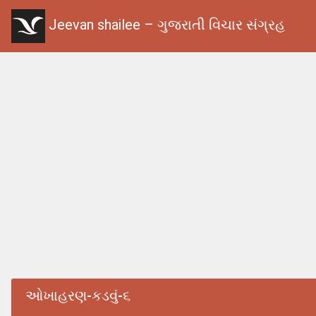
Jeevan shailee – ગુજરાતી વિચાર સંગ્રહ
ઓખાહરણ-કડવું-૬