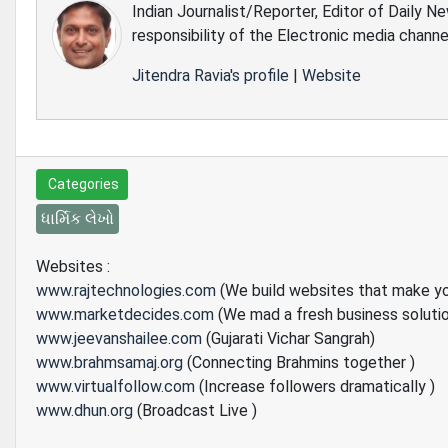
Indian Journalist/Reporter, Editor of Daily N
responsibility of the Electronic media channe
Jitendra Ravia's profile
|
Website
Categories
ધાર્મિક લેખો
Websites :
www.rajtechnologies.com
(We build websites that make y
www.marketdecides.com
(We mad a fresh business soluti
www.jeevanshailee.com
(Gujarati Vichar Sangrah)
www.brahmsamaj.org
(Connecting Brahmins together )
www.virtualfollow.com
(Increase followers dramatically )
www.dhun.org
(Broadcast Live )