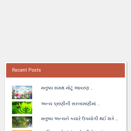
Recent Posts
મનુષ્ય સમક્ષ મોટૂં આવરણ ...
અન્ય પ્રાણીની સરખામણીમાં ...
મનુષ્ય અન્યને કયારે ઉપયોગી થઈ શકે ...