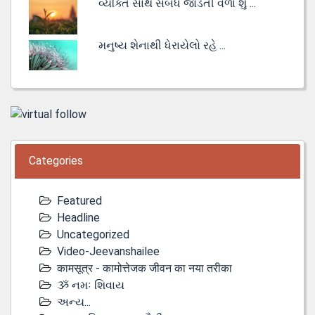
વ્યક્તિ સાથે સંબંધ જોડતી વેળા શું ...
મનુષ્ય શેનાથી ધેરાયેલો રહે ...
Categories
Featured
Headline
Uncategorized
Video-Jeevanshailee
कामसूत्र - कामोत्तेजक जीवन का नया तरीका
ૐ નમઃ શિવાય
અન્ય...