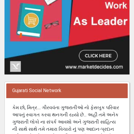
Gujarati Social Network
કેમ છો, મિત્ર.... ગૌરવવંતા ગુજરાતીઓ નો ફેસબુક પરિવાર
આપનું સ્વાગત કરવા થનગની રહ્યો છે... અહી તમે અનેક
ગુજરાતી લોકો ના સંપર્ક આવશો અને ગુજરાતી સાહિત્ય
ની સાથે સાથે તમે તમારા વિચારો નું પણ આદાન-પ્રદાન