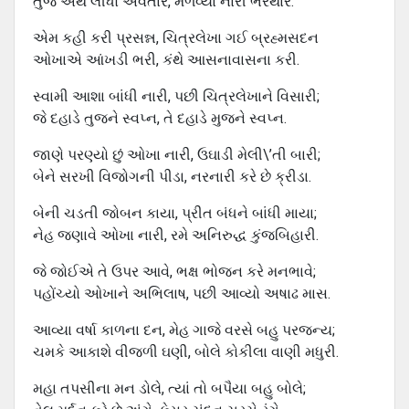
તુજ અર્થે લીધો અવતાર, મેળવ્યાં નારી ભરથાર.
એમ કહી કરી પ્રસન્ન, ચિત્રલેખા ગઈ બ્રહ્મસદન
ઓખાએ આંખડી ભરી, કંથે આસનાવાસના કરી.
સ્વામી આશા બાંધી નારી, પછી ચિત્રલેખાને વિસારી;
જે દહાડે તુજને સ્વપ્ન, તે દહાડે મુજને સ્વપ્ન.
જાણે પરણ્યો છું ઓખા નારી, ઉઘાડી મેલી\’તી બારી;
બેને સરખી વિજોગની પીડા, નરનારી કરે છે ક્રીડા.
બેની ચડતી જોબન કાયા, પ્રીત બંધને બાંધી માયા;
નેહ જણાવે ઓખા નારી, રમે અનિરુદ્ધ કુંજબિહારી.
જે જોઈએ તે ઉપર આવે, ભક્ષ ભોજન કરે મનભાવે;
પહોંચ્યો ઓખાને અભિલાષ, પછી આવ્યો અષાઢ માસ.
આવ્યા વર્ષા કાળના દન, મેહ ગાજે વરસે બહુ પરજન્ય;
ચમકે આકાશે વીજળી ઘણી, બોલે કોકીલા વાણી મધુરી.
મહા તપસીના મન ડોલે, ત્યાં તો બપૈયા બહુ બોલે;