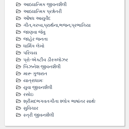
આધ્યાત્મિક જીવનશૈલી
આધ્યાત્મિક પ્રશ્નોતરી
ઔષધ આયુર્વેદ
ગીત,ગરબા,પ્રાર્થના,ભજન,પ્રભાતિયા
જાણવા જેવુ
જાહેર જનતા
ધાર્મિક લેખો
પરિચય
પ્રો-એક્ટીવ ડીસ્‍ક્લોઝર
બિઝનેશ જીવનશૈલી
મારૂ ગુજરાત
યાત્રાધામઃ
યુવા જીવનશૈલી
રસોઇ
શ્રીમદભગવતગીતા શ્લોક ભાષાંતર સાથેઃ
સુવિચાર
સ્ત્રી જીવનશૈલી