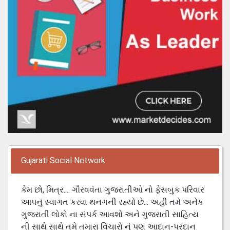
Gujarati Social Network
કેમ છો, મિત્ર.... ગૌરવવંતા ગુજરાતીઓ નો ફેસબુક પરિવાર
આપનું સ્વાગત કરવા થનગની રહ્યો છે... અહી તમે અનેક
ગુજરાતી લોકો ના સંપર્ક આવશો અને ગુજરાતી સાહિત્ય
ની સાથે સાથે તમે તમારા વિચારો નું પણ આદાન-પ્રદાન