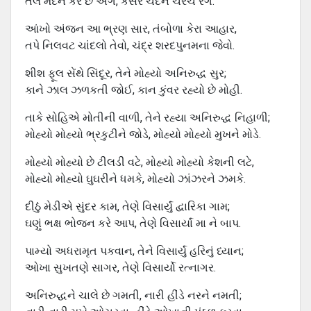
તેલ મર્દન કરે છે અંગે, કેસર ચંદન ચરચે રંગે.
આંખો અંજન આ ભ્રણ સાર, તંબોળા કેરા આહાર,
તપે નિલવટ ચાંદલો તેવો, ચંદ્ર શરદપુનમના જેવો.
શીશ ફૂલ સેંથે સિંદૂર, તેને મોહ્યો અનિરુદ્ધ સુર;
કાને ઝાલ ઝળકતી જોઈ, કાન કુંવર રહ્યો છે મોહી.
તાકે સોહિએ મોતીની વાળી, તેને રહ્યા અનિરુદ્ધ નિહાળી;
મોહ્યો મોહ્યો ભ્રકુટીને જોડે, મોહ્યો મોહ્યો મુખને મોડે.
મોહ્યો મોહ્યો છે ટીલડી વટે, મોહ્યો મોહ્યો કેશની લટે,
મોહ્યો મોહ્યો ઘુઘરીને ધમકે, મોહ્યો ઝાંઝરને ઝમકે.
દીઠું મેડીએ સુંદર કામ, તેણે વિસાર્યું દ્વારિકા ગામ;
ઘણું ભક્ષ ભોજન કરે આપ, તેણે વિસાર્યાં મા ને બાપ.
પામ્યો અધરામૃત પકવાન, તેને વિસાર્યું હરિનું ધ્યાન;
ઓખા સુખતણે સાગર, તેણે વિસાર્યો રત્નાગર.
અનિરુદ્ધને ચાલે છે ગમતી, નારી હીંડે નરને નમતી;