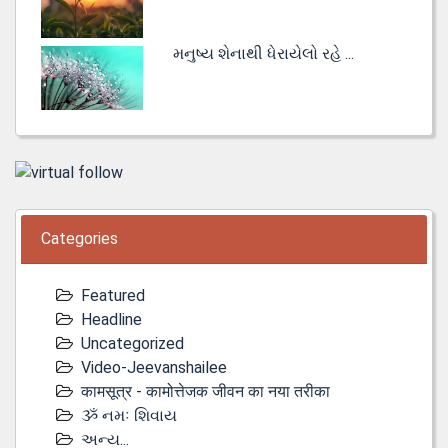
મનુષ્ય શેનાથી ધેરાયેલો રહે ...
Categories
Featured
Headline
Uncategorized
Video-Jeevanshailee
कामसूत्र - कामोत्तेजक जीवन का नया तरीका
ૐ નમઃ શિવાય
અન્ય...