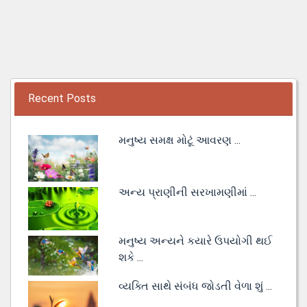
Recent Posts
મનુષ્ય સમક્ષ મોટૂં આવરણ ...
અન્ય પ્રાણીની સરખામણીમાં ...
મનુષ્ય અન્યને કયારે ઉપયોગી થઈ
શકે ...
વ્યક્તિ સાથે સંબંધ જોડતી વેળા શું ...