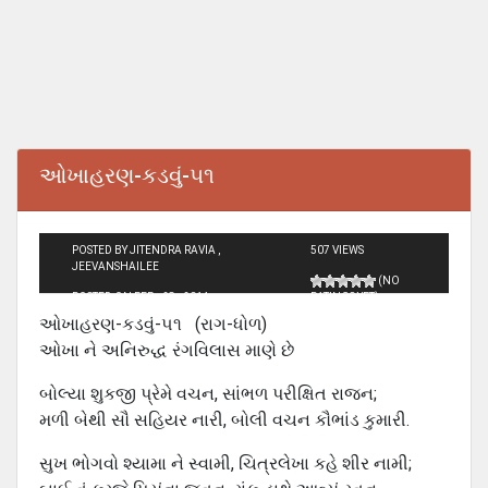
ઓખાહરણ-કડવું-૫૧
POSTED BY JITENDRA RAVIA ,
507 VIEWS
JEEVANSHAILEE
(NO
POSTED ON FEB - 28 - 2014
RATINGS YET)
ઓખાહરણ-કડવું-૫૧ (રાગ-ધોળ)
ઓખા ને અનિરુદ્ધ રંગવિલાસ માણે છે
બોલ્યા શુકજી પ્રેમે વચન, સાંભળ પરીક્ષિત રાજન;
મળી બેથી સૌ સહિયર નારી, બોલી વચન કૌભાંડ કુમારી.
સુખ ભોગવો શ્યામા ને સ્વામી, ચિત્રલેખા કહે શીર નામી;