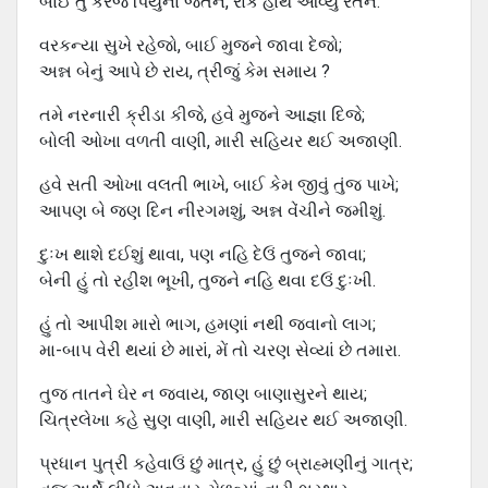
બાઈ તું કરજે પિયુંના જતન, રાંક હાથે આવ્યું રતન.
વરકન્યા સુખે રહેજો, બાઈ મુજને જાવા દેજો;
અન્ન બેનું આપે છે રાય, ત્રીજું કેમ સમાય ?
તમે નરનારી ક્રીડા કીજે, હવે મુજને આજ્ઞા દિજે;
બોલી ઓખા વળતી વાણી, મારી સહિયર થઈ અજાણી.
હવે સતી ઓખા વલતી ભાખે, બાઈ કેમ જીવું તુંજ પાખે;
આપણ બે જણ દિન નીરગમશું, અન્ન વેંચીને જમીશું.
દુઃખ થાશે દઈશું થાવા, પણ નહિ દેઉં તુજને જાવા;
બેની હું તો રહીશ ભૂખી, તુજને નહિ થવા દઉં દુઃખી.
હું તો આપીશ મારો ભાગ, હમણાં નથી જવાનો લાગ;
મા-બાપ વેરી થયાં છે મારાં, મેં તો ચરણ સેવ્યાં છે તમારા.
તુજ તાતને ઘેર ન જવાય, જાણ બાણાસુરને થાય;
ચિત્રલેખા કહે સુણ વાણી, મારી સહિયર થઈ અજાણી.
પ્રધાન પુત્રી કહેવાઉં છું માત્ર, હું છું બ્રાહ્મણીનું ગાત્ર;