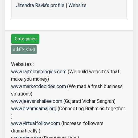
Jitendra Ravia's profile
|
Website
Categories
ધાર્મિક લેખો
Websites :
www.rajtechnologies.com
(We build websites that
make you money)
www.marketdecides.com
(We mad a fresh business
solutions)
www.jeevanshailee.com
(Gujarati Vichar Sangrah)
www.brahmsamaj.org
(Connecting Brahmins together
)
www.virtualfollow.com
(Increase followers
dramatically )