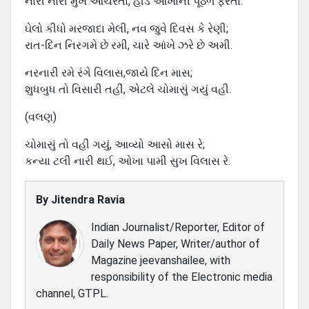
નારી નારી મુખે ઓચરતા, હીંડે ઓખાની પૂંઠળ ફરતા.
ઘેલો કીધો મરજાદા મેલી, નવ જુવે દિવસ કે રેણી;
રાત-દિન નિરગમે છે રમી, ચારે આંખે ઝરે છે અમી.
નરનારી રમે રંગે વિલાસ,જાયે દિન માસ;
શુધબુધ તો વિસારી તહીં, એટલે ચોમાસું ગયું વહી.
(વલણ)
ચોમાસું તો વહી ગયું, આવ્યો આસો માસ રે;
કન્યા ટલી નારી થઈ, ઓખા પામી સુખ વિલાસ રે.
By
Jitendra Ravia
Indian Journalist/Reporter, Editor of
Daily News Paper, Writer/author of
Magazine jeevanshailee, with
responsibility of the Electronic media
channel, GTPL.