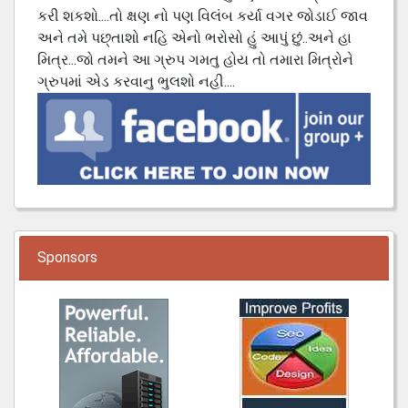
કરી શકશો....તો ક્ષણ નો પણ વિલંબ કર્યા વગર જોડાઈ જાવ
અને તમે પછ્તાશો નહિ એનો ભરોસો હું આપું છું..અને હા
મિત્ર...જો તમને આ ગ્રુપ ગમતુ હોય તો તમારા મિત્રોને
ગ્રુપમાં એડ કરવાનુ ભુલશો નહી....
Sponsors