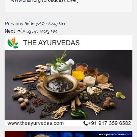
www.dhun.org
(Broadcast Live )
Post
Previous
Previous
ઓખાહરણ-કડવું-૫૦
Next
post:
Next
ઓખાહરણ-કડવું-૫૨
navigation
post: