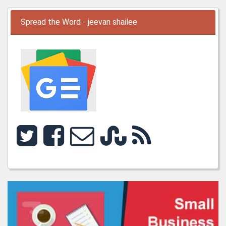
Spread the Word - jeevan shailee