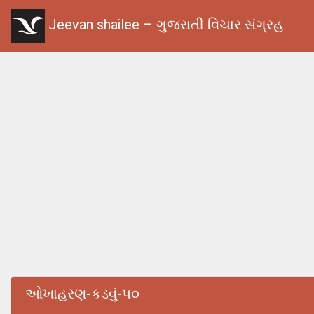
Jeevan shailee – ગુજરાતી વિચાર સંગ્રહ
ઓખાહરણ-કડવું-૫૦