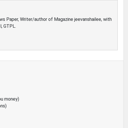
ews Paper, Writer/author of Magazine jeevanshailee, with
l, GTPL.
ou money)
ons)