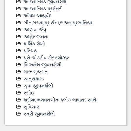
આધ્યાત્મિક જીવનશૈલી
આધ્યાત્મિક પ્રશ્નોતરી
ઔષધ આયુર્વેદ
ગીત,ગરબા,પ્રાર્થના,ભજન,પ્રભાતિયા
જાણવા જેવુ
જાહેર જનતા
ધાર્મિક લેખો
પરિચય
પ્રો-એક્ટીવ ડીસ્‍ક્લોઝર
બિઝનેશ જીવનશૈલી
મારૂ ગુજરાત
યાત્રાધામઃ
યુવા જીવનશૈલી
રસોઇ
શ્રીમદભગવતગીતા શ્લોક ભાષાંતર સાથેઃ
સુવિચાર
સ્ત્રી જીવનશૈલી