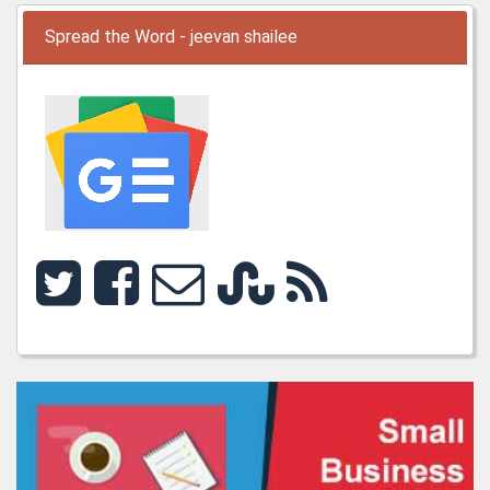
Spread the Word - jeevan shailee