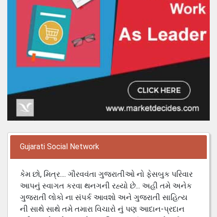
Gujarati Social Network
કેમ છો, મિત્ર.... ગૌરવવંતા ગુજરાતીઓ નો ફેસબુક પરિવાર
આપનું સ્વાગત કરવા થનગની રહ્યો છે... અહી તમે અનેક
ગુજરાતી લોકો ના સંપર્ક આવશો અને ગુજરાતી સાહિત્ય
ની સાથે સાથે તમે તમારા વિચારો નું પણ આદાન-પ્રદાન