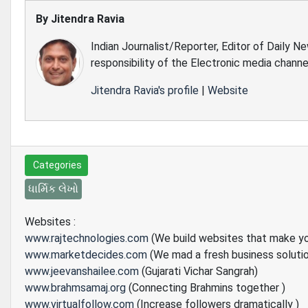
By
Jitendra Ravia
Indian Journalist/Reporter, Editor of Daily N
responsibility of the Electronic media channe
Jitendra Ravia's profile
|
Website
Categories
ધાર્મિક લેખો
Websites :
www.rajtechnologies.com
(We build websites that make y
www.marketdecides.com
(We mad a fresh business soluti
www.jeevanshailee.com
(Gujarati Vichar Sangrah)
www.brahmsamaj.org
(Connecting Brahmins together )
www.virtualfollow.com
(Increase followers dramatically )