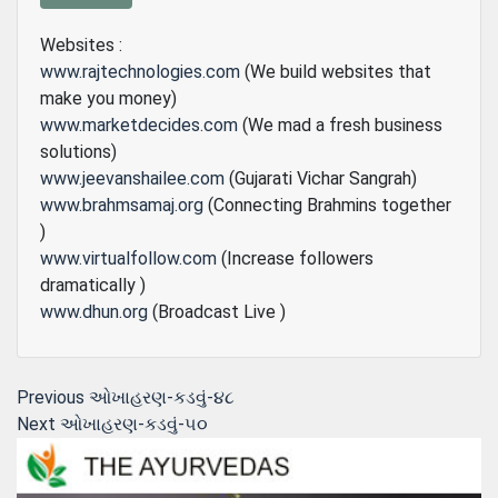
Websites :
www.rajtechnologies.com
(We build websites that
make you money)
www.marketdecides.com
(We mad a fresh business
solutions)
www.jeevanshailee.com
(Gujarati Vichar Sangrah)
www.brahmsamaj.org
(Connecting Brahmins together
)
www.virtualfollow.com
(Increase followers
dramatically )
www.dhun.org
(Broadcast Live )
Post
Previous
Previous
ઓખાહરણ-કડવું-૪૮
Next
post:
Next
ઓખાહરણ-કડવું-૫૦
navigation
post: