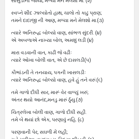
સાસુડીના જાયા, મળ્યા મને મેલશો મા. (૨)
સ્વપ્ને શીદ ઝાલ્યોતો હાથ, ચાલો તો કાઢુ પ્રાણ;
તમને દાદાજી ની આણ, મળ્યા મને મેલશો મા.(૩)
ત્યારે અનિરુદ્ધ બોલ્યો વાણ, સાંભળ સુંદરી. (૪)
એ અબળાએ નાખ્યા બોલ, અમશું લડી (૪)
મારા વડવાની વાત, કાઢી જે વઢીઃ
ત્યારે ઓખા બોલી વાત, એ છે દાસલડી(૫)
કૌભાંડની તે તનયાય, પગની ખાસલડીઃ
ત્યારે અનિરુદ્ધ બોલ્યો વાણ, હવે હું તને વરું.(૬)
તમે ગાળો દીધી સાર, મારૂં વેર વાળ્યું ખરું;
અંતર થયો આનંદ,મનડુ મારું ર્ઠ્ર્યુ.(૭)
ચિત્રલેખા બોલી વાણ, ગાળો દીધી સહી.
તમે બે થયાં છો એક, પરણાવું નહિ. (૮)
પરણવાની પેર, સઘળી મેં લહી;