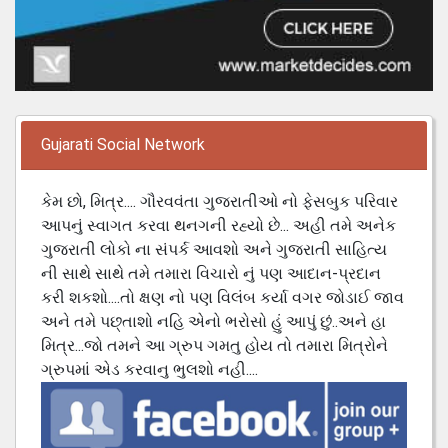
Gujarati Social Network
કેમ છો, મિત્ર.... ગૌરવવંતા ગુજરાતીઓ નો ફેસબુક પરિવાર
આપનું સ્વાગત કરવા થનગની રહ્યો છે... અહી તમે અનેક
ગુજરાતી લોકો ના સંપર્ક આવશો અને ગુજરાતી સાહિત્ય
ની સાથે સાથે તમે તમારા વિચારો નું પણ આદાન-પ્રદાન
કરી શકશો....તો ક્ષણ નો પણ વિલંબ કર્યા વગર જોડાઈ જાવ
અને તમે પછ્તાશો નહિ એનો ભરોસો હું આપું છું..અને હા
મિત્ર...જો તમને આ ગ્રુપ ગમતુ હોય તો તમારા મિત્રોને
ગ્રુપમાં એડ કરવાનુ ભુલશો નહી....