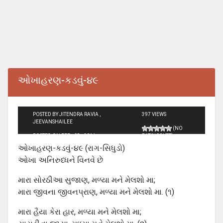
ઓખાહરણ-કડવું-૪૯
POSTED BY JITENDRA RAVIA ,
397 VIEWS
JEEVANSHAILEE
(NO
POSTED ON FEB - 28 - 2014
RATINGS YET)
ઓખાહરણ-કડવું-૪૯ (રાગ-સિધુડો)
ઓખા અનિરુધ્ધને વિનવે છે
મારા સોરઠીઆ સુજાણ, મળ્યા મને મેલશો મા;
મારા જીવના જીવનપ્રાણ, મળ્યા મને મેલશો મા. (૧)
મારા હૈયા કેરા હાર, મળ્યા મને મેલશો મા;