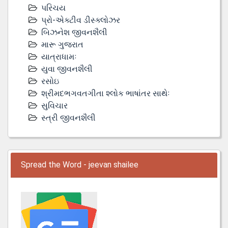
પરિચય
પ્રો-એક્ટીવ ડીસ્‍ક્લોઝર
બિઝનેશ જીવનશૈલી
મારૂ ગુજરાત
યાત્રાધામઃ
યુવા જીવનશૈલી
રસોઇ
શ્રીમદભગવતગીતા શ્લોક ભાષાંતર સાથેઃ
સુવિચાર
સ્ત્રી જીવનશૈલી
Spread the Word - jeevan shailee