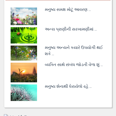
મનુષ્ય સમક્ષ મોટૂં આવરણ ...
અન્ય પ્રાણીની સરખામણીમાં ...
મનુષ્ય અન્યને કયારે ઉપયોગી થઈ
શકે ...
વ્યક્તિ સાથે સંબંધ જોડતી વેળા શું ...
મનુષ્ય શેનાથી ધેરાયેલો રહે ...