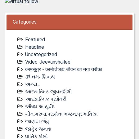
Categories
Featured
Headline
Uncategorized
Video-Jeevanshailee
कामसूत्र - कामोत्तेजक जीवन का नया तरीका
ૐ નમઃ શિવાય
અન્ય...
આધ્યાત્મિક જીવનશૈલી
આધ્યાત્મિક પ્રશ્નોતરી
ઔષધ આયુર્વેદ
ગીત,ગરબા,પ્રાર્થના,ભજન,પ્રભાતિયા
જાણવા જેવુ
જાહેર જનતા
ધાર્મિક લેખો