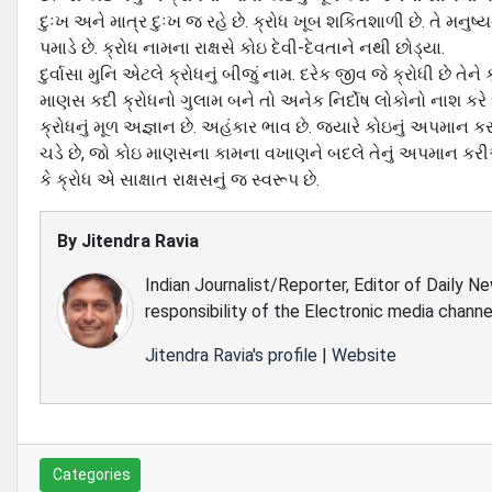
દુઃખ અને માત્ર દુઃખ જ રહે છે. ક્રોધ ખૂબ શકિતશાળી છે. તે મનુષ્ય
પમાડે છે. ક્રોધ નામના રાક્ષસે કોઇ દેવી-દેવતાને નથી છોડ્યા.
દુર્વાસા મુનિ એટલે ક્રોધનું બીજું નામ. દરેક જીવ જે ક્રોધી છે તેન
માણસ કદી ક્રોધનો ગુલામ બને તો અનેક નિર્દોષ લોકોનો નાશ કરે 
ક્રોધનું મૂળ અજ્ઞાન છે. અહંકાર ભાવ છે. જયારે કોઇનું અપમાન કરવા
ચડે છે, જો કોઇ માણસના કામના વખાણને બદલે તેનું અપમાન કરીએતો 
કે ક્રોધ એ સાક્ષાત રાક્ષસનું જ સ્વરૂપ છે.
By
Jitendra Ravia
Indian Journalist/Reporter, Editor of Daily N
responsibility of the Electronic media channe
Jitendra Ravia's profile
|
Website
Categories