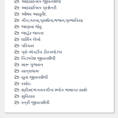
આધ્યાત્મિક જીવનશૈલી
આધ્યાત્મિક પ્રશ્નોતરી
ઔષધ આયુર્વેદ
ગીત,ગરબા,પ્રાર્થના,ભજન,પ્રભાતિયા
જાણવા જેવુ
જાહેર જનતા
ધાર્મિક લેખો
પરિચય
પ્રો-એક્ટીવ ડીસ્‍ક્લોઝર
બિઝનેશ જીવનશૈલી
મારૂ ગુજરાત
યાત્રાધામઃ
યુવા જીવનશૈલી
રસોઇ
શ્રીમદભગવતગીતા શ્લોક ભાષાંતર સાથેઃ
સુવિચાર
સ્ત્રી જીવનશૈલી