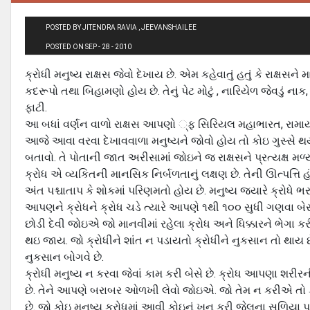
POSTED BY JITENDRA RAVIA , JEEVANSHAILEE
POSTED ON SEP - 28 - 2010
ક્રોધી મનુષ્ય રાક્ષસ જેવો દેખાય છે. એમ કહેવાતું હતું કે રાક્ષસને મ
કદરૂપો તથા બિહામણો હોય છે. તેનું પેટ મોટું , નારિયેળ જેવડું નાક,
ફાટી.
આ બધાં વર્ણન વાળો રાક્ષસ આપણો ્ફ સિરિયલ મહાભારત, રામાયણ
આજે આવા વરવા દેખાવવાળા મનુષ્યને જોવો હોય તો કોઇ ગુસ્સે થ
બતાવો. તે પોતાની જાત અરીસામાં જોઇને જ રાક્ષસને પ્રત્યક્ષ 
ક્રોધ એ વ્યકિતની માનસિક નિર્બળતાનું લક્ષણ છે. તેની ઊત્પત્તિ હંમ
અંત પશ્ચાતાપ કે શોકમાં પરિણમતો હોય છે. મનુષ્ય જયારે ક્રોધે ભરાય
આપણને ક્રોધને ક્રોધ ચડે ત્યારે આપણે ૧થી ૧૦૦ સુધી ગણવા 
છોડી દેવી જોઇએ જો માનવીમાં રહેલા ક્રોધ અને ધિક્કારને ભેગા ક
થઇ જાય. જો ક્રોધીને શાંત ન પડાયતો ક્રોધીને નુકસાન તો થાય 
નુકસાન બોગવે છે.
ક્રોધી મનુષ્ય ન કરવા જેવાં કામ કરી બેસે છે. ક્રોધ આપણા શરી
છે. તેને આપણે બરાબર ઓળખી લેવો જોઇએ. જો તેમ ન કરીએ તો ક્
છે. જો કોઇ મનુષ્ય ક્રોધમાં આવી કોઇનું ખૂન કરી જેલના સળિય