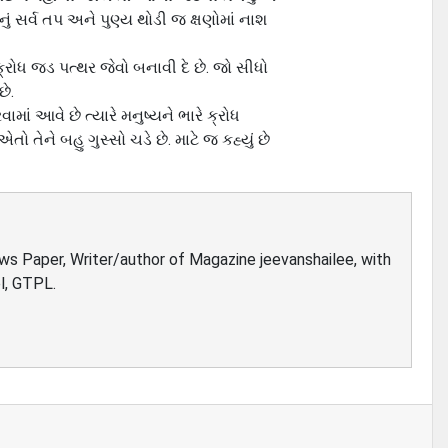
નું સર્વ તપ અને પુણ્ય થોડી જ ક્ષણોમાં નાશ
ે ક્રોધ જડ પત્થર જેવો બનાવી દે છે. જો સીધો
છે.
માં આવે છે ત્યારે મનુષ્યને ભારે ક્રોધ
તેને બહુ ગુસ્સો ચડે છે. માટે જ કહ્યું છે
ews Paper, Writer/author of Magazine jeevanshailee, with
l, GTPL.