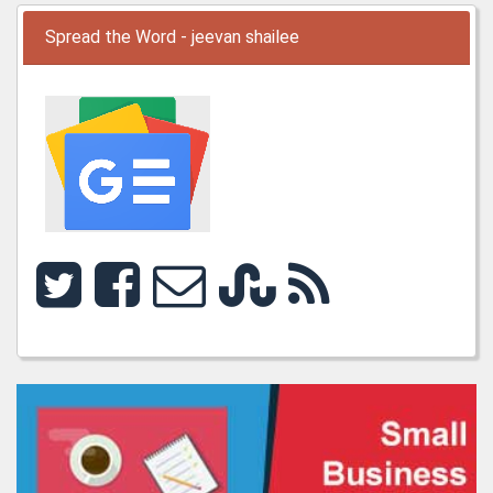
Spread the Word - jeevan shailee