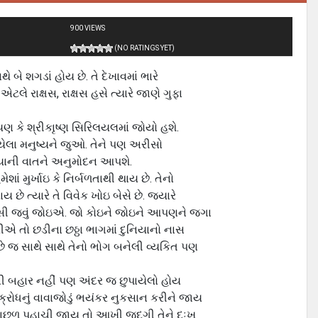
900 VIEWS
(NO RATINGS YET)
ાથે બે શગડાં હોય છે. તે દેખાવમાં ભારે
 એટલે રાક્ષસ, રાક્ષસ હસે ત્યારે જાણે ગુફા
 કે શ્રીકાૃષ્ણ સિરિલયલમાં જોયો હશે.
યેલા મનુષ્યને જુઓ. તેને પણ અરીસો
મળ્યાની વાતને અનુમોદન આપશે.
ેશાં મુર્ખાઇ કે નિર્બળતાથી થાય છે. તેનો
 છે ત્યારે તે વિવેક ખોઇ બેસે છે. જયારે
બેસી જવું જોઇએ. જો કોઇને જોઇને આપણને જગા
રીએ તો છડીના છઠ્ઠા ભાગમાં દુનિયાનો નાસ
છે જ સાથે સાથે તેનો ભોગ બનેલી વ્યકિત પણ
રની બહાર નહીં પણ અંદર જ છુપાયેલો હોય
રોધનું વાવાજોડું ભયંકર નુકસાન કરીને જાય
ા પાછળ પહાચી જાય તો આખી જદગી તેને દુઃખ