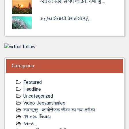
વ્યક્તિ સાથે સંબંધ જોડતી વેળા શું ...
મનુષ્ય શેનાથી ધેરાયેલો રહે ...
Categories
Featured
Headline
Uncategorized
Video-Jeevanshailee
कामसूत्र - कामोत्तेजक जीवन का नया तरीका
ૐ નમઃ શિવાય
અન્ય...