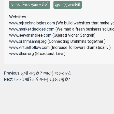
આધ્યાત્મિક જીવનશૈલી
યુવા જીવનશૈલી
Websites :
www.rajtechnologies.com
(We build websites that make y
www.marketdecides.com
(We mad a fresh business soluti
www.jeevanshailee.com
(Gujarati Vichar Sangrah)
www.brahmsamaj.org
(Connecting Brahmins together )
www.virtualfollow.com
(Increase followers dramatically )
www.dhun.org
(Broadcast Live )
Post
Previous
Previous
સુખી થવું છે ? આટલું જરૂર કરો
Next
post:
Next
મનની શકિત કે મનનું રહસ્ય શું છે?
navigation
post: