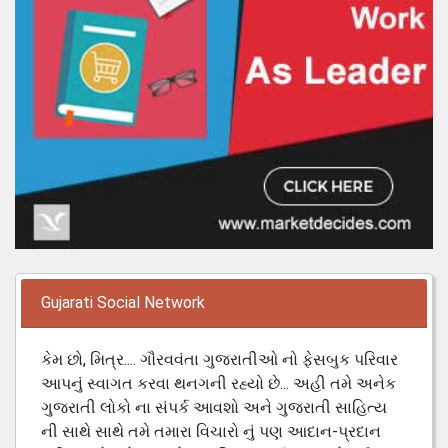
Gujarati Social Network
કેમ છો, મિત્ર.... ગૌરવવંતા ગુજરાતીઓ નો ફેસબુક પરિવાર
આપનું સ્વાગત કરવા થનગની રહ્યો છે... અહી તમે અનેક
ગુજરાતી લોકો ના સંપર્ક આવશો અને ગુજરાતી સાહિત્ય
ની સાથે સાથે તમે તમારા વિચારો નું પણ આદાન-પ્રદાન