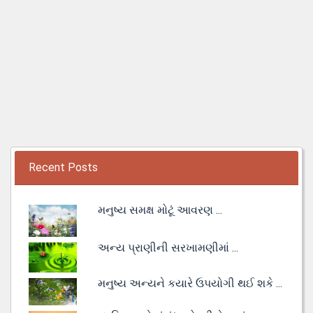
Recent Posts
મનુષ્ય સમક્ષ મોટૂં આવરણ ...
અન્ય પ્રાણીની સરખામણીમાં ...
મનુષ્ય અન્યને કયારે ઉપયોગી થઈ શકે ...