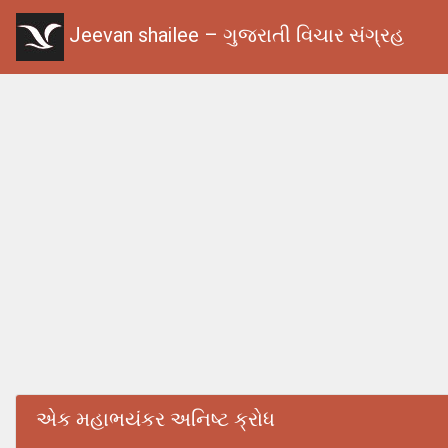
Jeevan shailee – ગુજરાતી વિચાર સંગ્રહ
એક મહાભયંકર અનિષ્ટ ક્રોધ