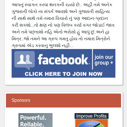
આપનું સ્વાગત કરવા થનગની રહ્યો છે... અહી તમે અનેક
ગુજરાતી લોકો ના સંપર્ક આવશો અને ગુજરાતી સાહિત્ય
ની સાથે સાથે તમે તમારા વિચારો નું પણ આદાન-પ્રદાન
કરી શકશો....તો ક્ષણ નો પણ વિલંબ કર્યા વગર જોડાઈ જાવ
અને તમે પછ્તાશો નહિ એનો ભરોસો હું આપું છું..અને હા
મિત્ર...જો તમને આ ગ્રુપ ગમતુ હોય તો તમારા મિત્રોને
ગ્રુપમાં એડ કરવાનુ ભુલશો નહી....
Sponsors