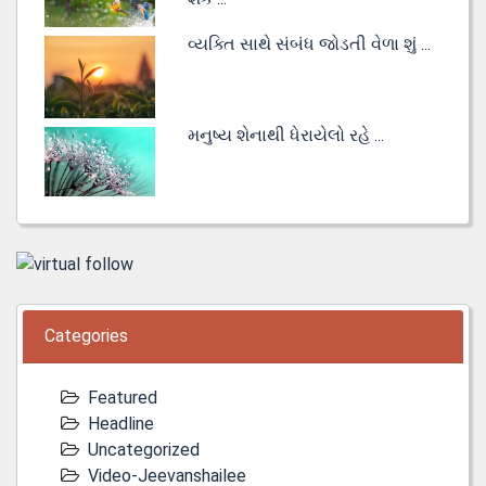
વ્યક્તિ સાથે સંબંધ જોડતી વેળા શું ...
મનુષ્ય શેનાથી ધેરાયેલો રહે ...
Categories
Featured
Headline
Uncategorized
Video-Jeevanshailee