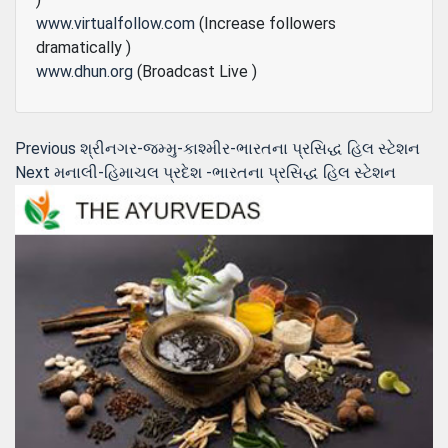
www.virtualfollow.com
(Increase followers
dramatically )
www.dhun.org
(Broadcast Live )
Post
Previous
Previous
શ્રીનગર-જમ્મુ-કાશ્મીર-ભારતના પ્રસિદ્ધ હિલ સ્ટેશન
Next
post:
Next
મનાલી-હિમાચલ પ્રદેશ -ભારતના પ્રસિદ્ધ હિલ સ્ટેશન
navigation
post: