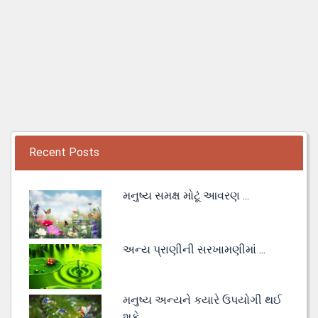
Recent Posts
મનુષ્ય સમક્ષ મોટૂં આવરણ ...
અન્ય પ્રાણીની સરખામણીમાં ...
મનુષ્ય અન્યને કયારે ઉપયોગી થઈ
શકે ...