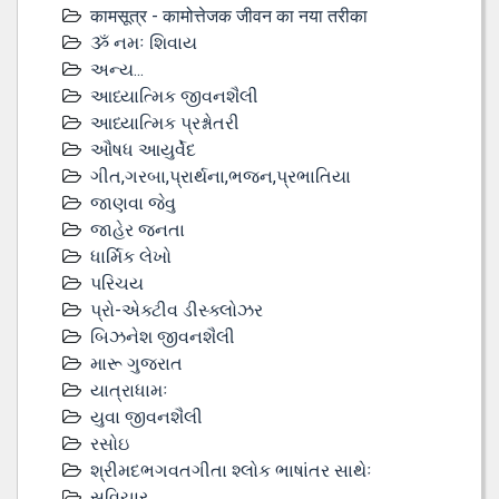
कामसूत्र - कामोत्तेजक जीवन का नया तरीका
ૐ નમઃ શિવાય
અન્ય...
આધ્યાત્મિક જીવનશૈલી
આધ્યાત્મિક પ્રશ્નોતરી
ઔષધ આયુર્વેદ
ગીત,ગરબા,પ્રાર્થના,ભજન,પ્રભાતિયા
જાણવા જેવુ
જાહેર જનતા
ધાર્મિક લેખો
પરિચય
પ્રો-એક્ટીવ ડીસ્‍ક્લોઝર
બિઝનેશ જીવનશૈલી
મારૂ ગુજરાત
યાત્રાધામઃ
યુવા જીવનશૈલી
રસોઇ
શ્રીમદભગવતગીતા શ્લોક ભાષાંતર સાથેઃ
સુવિચાર