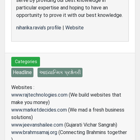
serve by providing our best knowledge in
particular expertise and hoping to have an
opportunity to prove it with our best knowledge.
niharika.ravia's profile
|
Website
Categories
Headline
આધ્યાત્મિક પ્રશ્નોતરી
Websites :
www.rajtechnologies.com
(We build websites that
make you money)
www.marketdecides.com
(We mad a fresh business
solutions)
www.jeevanshailee.com
(Gujarati Vichar Sangrah)
www.brahmsamaj.org
(Connecting Brahmins together
)