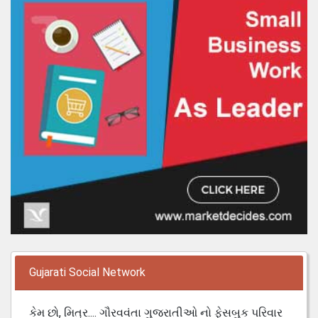
Gujarati Social Network
કેમ છો, મિત્ર.... ગૌરવવંતા ગુજરાતીઓ નો ફેસબુક પરિવાર