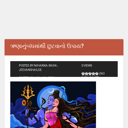
ઋણાનુંબંધમાંથી છુટવાનો ઉપાય?
POSTED BY NIHARIKA.RAVIA ,
0 VIEWS
JEEVANSHAILEE
(NO
POSTED ON JUL - 16 - 2024
RATINGS YET)