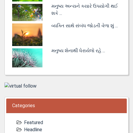
મનુષ્ય અન્યને કયારે ઉપયોગી થઈ
શકે ...
વ્યક્તિ સાથે સંબંધ જોડતી વેળા શું ...
મનુષ્ય શેનાથી ધેરાયેલો રહે ...
Categories
Featured
Headline