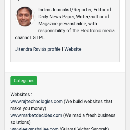
Indian Journalist/Reporter, Editor of
Daily News Paper, Writer/author of
Magazine jeevanshailee, with
responsibility of the Electronic media
channel, GTPL.
Jitendra Ravia's profile
|
Website
Categories
Websites :
www.rajtechnologies.com
(We build websites that
make you money)
www.marketdecides.com
(We mad a fresh business
solutions)
www.jeevanshailee.com
(Gujarati Vichar Sangrah)