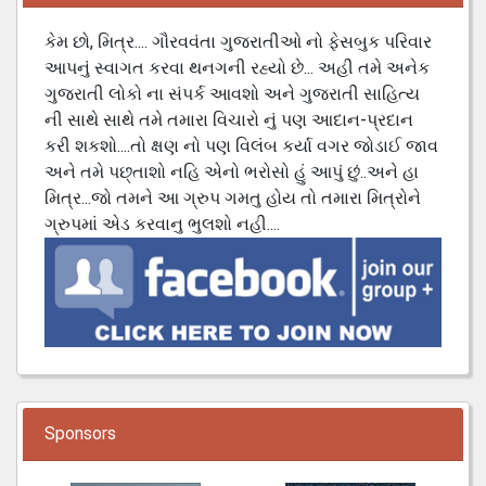
કેમ છો, મિત્ર.... ગૌરવવંતા ગુજરાતીઓ નો ફેસબુક પરિવાર
આપનું સ્વાગત કરવા થનગની રહ્યો છે... અહી તમે અનેક
ગુજરાતી લોકો ના સંપર્ક આવશો અને ગુજરાતી સાહિત્ય
ની સાથે સાથે તમે તમારા વિચારો નું પણ આદાન-પ્રદાન
કરી શકશો....તો ક્ષણ નો પણ વિલંબ કર્યા વગર જોડાઈ જાવ
અને તમે પછ્તાશો નહિ એનો ભરોસો હું આપું છું..અને હા
મિત્ર...જો તમને આ ગ્રુપ ગમતુ હોય તો તમારા મિત્રોને
ગ્રુપમાં એડ કરવાનુ ભુલશો નહી....
Sponsors