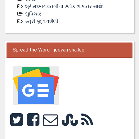
શ્રીમદભગવતગીતા શ્લોક ભાષાંતર સાથેઃ
સુવિચાર
સ્ત્રી જીવનશૈલી
Spread the Word - jeevan shailee