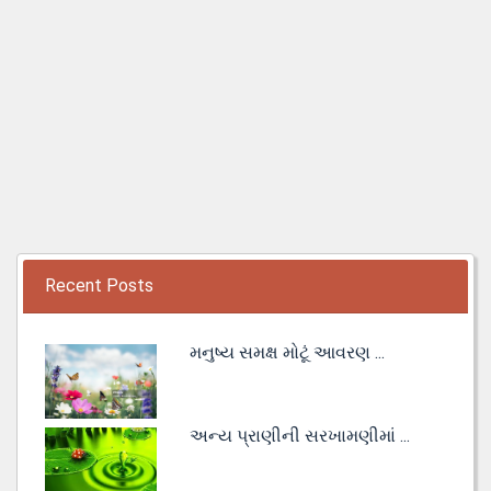
Recent Posts
મનુષ્ય સમક્ષ મોટૂં આવરણ ...
અન્ય પ્રાણીની સરખામણીમાં ...