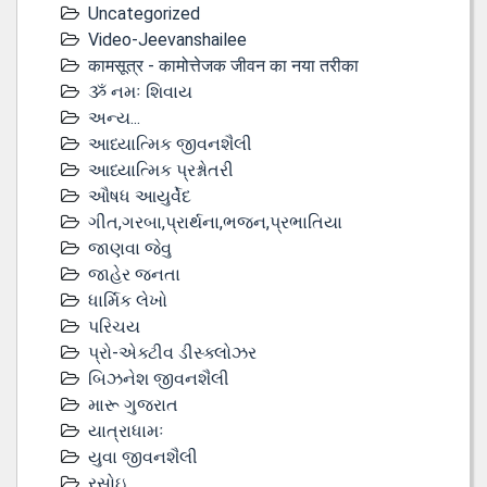
Uncategorized
Video-Jeevanshailee
कामसूत्र - कामोत्तेजक जीवन का नया तरीका
ૐ નમઃ શિવાય
અન્ય...
આધ્યાત્મિક જીવનશૈલી
આધ્યાત્મિક પ્રશ્નોતરી
ઔષધ આયુર્વેદ
ગીત,ગરબા,પ્રાર્થના,ભજન,પ્રભાતિયા
જાણવા જેવુ
જાહેર જનતા
ધાર્મિક લેખો
પરિચય
પ્રો-એક્ટીવ ડીસ્‍ક્લોઝર
બિઝનેશ જીવનશૈલી
મારૂ ગુજરાત
યાત્રાધામઃ
યુવા જીવનશૈલી
રસોઇ