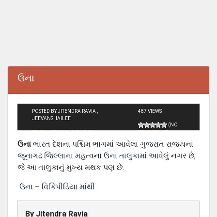
ઉના
POSTED BY JITENDRA RAVIA ,
487 VIEWS
JEEVANSHAILEE
(NO
POSTED ON FEB - 10 - 2014
RATINGS YET)
ઉના
ભારત
દેશના પશ્ચિમ ભાગમાં આવેલા
ગુજરાત
રાજ્યના
જૂનાગઢ જિલ્લાના
મહત્વના
ઉના તાલુકામાં
આવેલું નગર છે,
જે આ તાલુકાનું મુખ્ય મથક પણ છે.
ઉના – વિકિપીડિયા માંથી
By
Jitendra Ravia