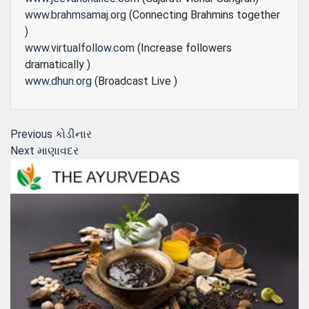
www.brahmsamaj.org
(Connecting Brahmins together
)
www.virtualfollow.com
(Increase followers
dramatically )
www.dhun.org
(Broadcast Live )
Post
Previous
Previous
કોડીનાર
Next
post:
Next
માણાવદર
navigation
post: