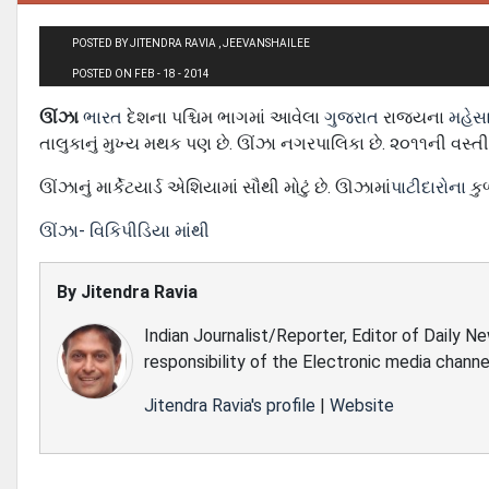
POSTED BY JITENDRA RAVIA , JEEVANSHAILEE
POSTED ON FEB - 18 - 2014
ઊંઝા
ભારત
દેશના પશ્ચિમ ભાગમાં આવેલા
ગુજરાત
રાજ્યના
મહેસા
તાલુકાનું મુખ્ય મથક પણ છે. ઊંઝા નગરપાલિકા છે. ૨૦૧૧ની વસ્
ઊંઝાનું માર્કેટયાર્ડ એશિયામાં સૌથી મોટું છે. ઊઝામાં
પાટીદારોના
કુ
ઊંઝા- વિકિપીડિયા માંથી
By
Jitendra Ravia
Indian Journalist/Reporter, Editor of Daily N
responsibility of the Electronic media channe
Jitendra Ravia's profile
|
Website