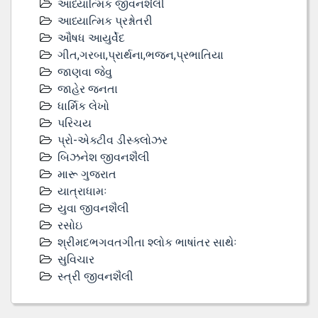
આધ્યાત્મિક જીવનશૈલી
આધ્યાત્મિક પ્રશ્નોતરી
ઔષધ આયુર્વેદ
ગીત,ગરબા,પ્રાર્થના,ભજન,પ્રભાતિયા
જાણવા જેવુ
જાહેર જનતા
ધાર્મિક લેખો
પરિચય
પ્રો-એક્ટીવ ડીસ્‍ક્લોઝર
બિઝનેશ જીવનશૈલી
મારૂ ગુજરાત
યાત્રાધામઃ
યુવા જીવનશૈલી
રસોઇ
શ્રીમદભગવતગીતા શ્લોક ભાષાંતર સાથેઃ
સુવિચાર
સ્ત્રી જીવનશૈલી