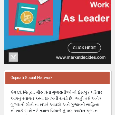
Gujarati Social Network
કેમ છો, મિત્ર.... ગૌરવવંતા ગુજરાતીઓ નો ફેસબુક પરિવાર
આપનું સ્વાગત કરવા થનગની રહ્યો છે... અહી તમે અનેક
ગુજરાતી લોકો ના સંપર્ક આવશો અને ગુજરાતી સાહિત્ય
ની સાથે સાથે તમે તમારા વિચારો નું પણ આદાન-પ્રદાન