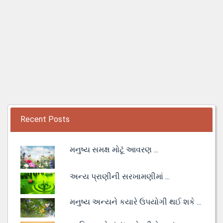
Recent Posts
મનુષ્ય સમક્ષ મોટૂં આવરણ ...
અન્ય પ્રાણીની સરખામણીમાં ...
મનુષ્ય અન્યને કયારે ઉપયોગી થઈ શકે ...