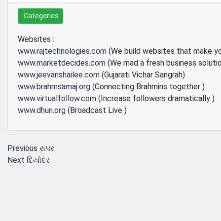
Categories
Websites :
www.rajtechnologies.com
(We build websites that make y
www.marketdecides.com
(We mad a fresh business soluti
www.jeevanshailee.com
(Gujarati Vichar Sangrah)
www.brahmsamaj.org
(Connecting Brahmins together )
www.virtualfollow.com
(Increase followers dramatically )
www.dhun.org
(Broadcast Live )
Post
Previous
Previous
રાપર
Next
post:
Next
દિયોદર
navigation
post: