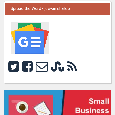
Spread the Word - jeevan shailee