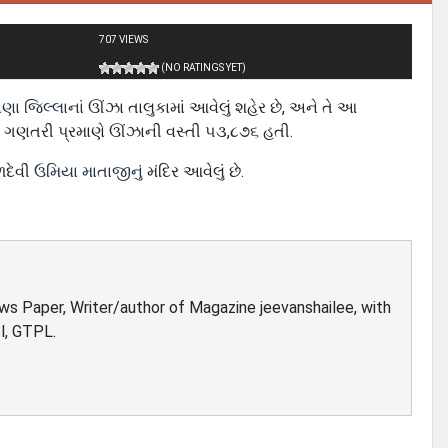
707 VIEWS
(NO RATINGS YET)
ણા જિલ્લાનાં
ઊંઝા તાલુકામાં આવેલું શહેર છે, અને તે આ
તી ગણતરી પ્રમાણે ઊંઝાની વસ્તી ૫૩,૮૭૬ હતી.
ળદેવી
ઉમિયા માતાજીનું
મંદિર આવેલું છે.
ews Paper, Writer/author of Magazine jeevanshailee, with
l, GTPL.