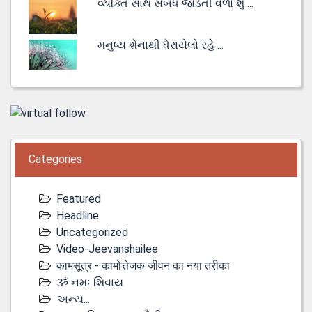
વ્યક્તિ સાથે સંબંધ જોડતી વેળા શું ...
મનુષ્ય શેનાથી ધેરાયેલો રહે ...
Categories
Featured
Headline
Uncategorized
Video-Jeevanshailee
कामसूत्र - कामोत्तेजक जीवन का नया तरीका
ૐ નમઃ શિવાય
અન્ય...