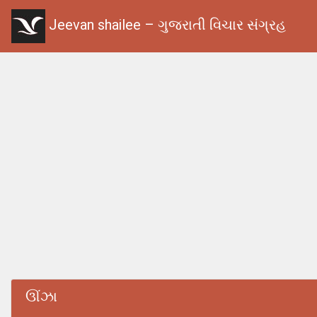
Jeevan shailee – ગુજરાતી વિચાર સંગ્રહ
ઊંઝા