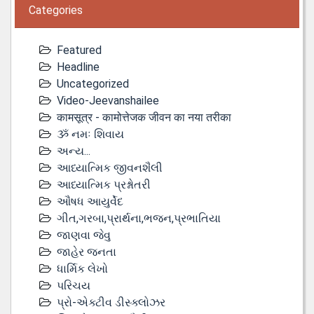
Categories
Featured
Headline
Uncategorized
Video-Jeevanshailee
कामसूत्र - कामोत्तेजक जीवन का नया तरीका
ૐ નમઃ શિવાય
અન્ય...
આધ્યાત્મિક જીવનશૈલી
આધ્યાત્મિક પ્રશ્નોતરી
ઔષધ આયુર્વેદ
ગીત,ગરબા,પ્રાર્થના,ભજન,પ્રભાતિયા
જાણવા જેવુ
જાહેર જનતા
ધાર્મિક લેખો
પરિચય
પ્રો-એક્ટીવ ડીસ્‍ક્લોઝર