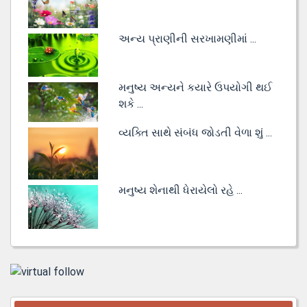
અન્ય પ્રાણીની સરખામણીમાં ...
મનુષ્ય અન્યને કયારે ઉપયોગી થઈ
શકે ...
વ્યક્તિ સાથે સંબંધ જોડતી વેળા શું ...
મનુષ્ય શેનાથી ધેરાયેલો રહે ...