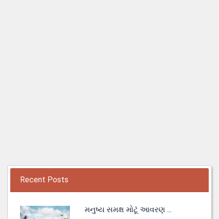
Recent Posts
મનુષ્ય સમક્ષ મોટૂં આવરણ ...