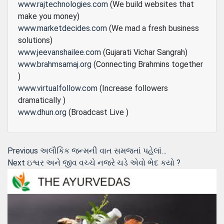
www.rajtechnologies.com
(We build websites that
make you money)
www.marketdecides.com
(We mad a fresh business
solutions)
www.jeevanshailee.com
(Gujarati Vichar Sangrah)
www.brahmsamaj.org
(Connecting Brahmins together
)
www.virtualfollow.com
(Increase followers
dramatically )
www.dhun.org
(Broadcast Live )
Post
Previous
Previous
અલૌકિક જન્મની વાત સમજતાં પહેલાં…
Next
post:
Next
ઇશ્વર અને જીવ વચ્ચે નજરે ચડે એવો ભેદ કયો ?
navigation
post: