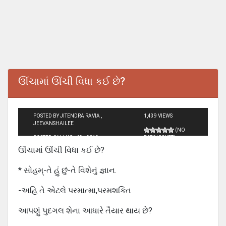
ઊંચામાં ઊંચી વિધા કઈ છે?
POSTED BY JITENDRA RAVIA ,
1,439 VIEWS
JEEVANSHAILEE
(NO
POSTED ON AUG - 13 - 2012
RATINGS YET)
ઊંચામાં ઊંચી વિધા કઈ છે?
* સોહમ્-તે હું છું-તે વિશેનું જ્ઞાન.
-અહિ તે એટલે પરમાત્મા,પરમશકિત
આપણું પુદગલ શેના આધારે તૈયાર થાય છે?