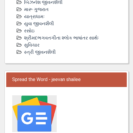
બિઝનેશ જીવનશૈલી
મારૂ ગુજરાત
યાત્રાધામઃ
યુવા જીવનશૈલી
રસોઇ
શ્રીમદભગવતગીતા શ્લોક ભાષાંતર સાથેઃ
સુવિચાર
સ્ત્રી જીવનશૈલી
Spread the Word - jeevan shailee