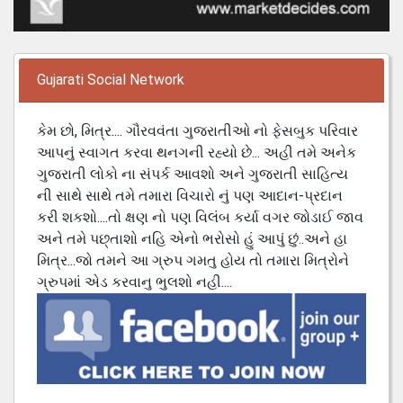
Gujarati Social Network
કેમ છો, મિત્ર.... ગૌરવવંતા ગુજરાતીઓ નો ફેસબુક પરિવાર
આપનું સ્વાગત કરવા થનગની રહ્યો છે... અહી તમે અનેક
ગુજરાતી લોકો ના સંપર્ક આવશો અને ગુજરાતી સાહિત્ય
ની સાથે સાથે તમે તમારા વિચારો નું પણ આદાન-પ્રદાન
કરી શકશો....તો ક્ષણ નો પણ વિલંબ કર્યા વગર જોડાઈ જાવ
અને તમે પછ્તાશો નહિ એનો ભરોસો હું આપું છું..અને હા
મિત્ર...જો તમને આ ગ્રુપ ગમતુ હોય તો તમારા મિત્રોને
ગ્રુપમાં એડ કરવાનુ ભુલશો નહી....