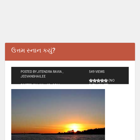
ઉત્તમ સ્નાન કયું?
POSTED BY JITENDRA RAVIA ,
549 VIEWS
JEEVANSHAILEE
(NO
POSTED ON JUL - 19 - 2014
RATINGS YET)