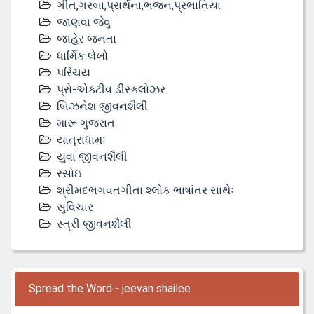
ગીત,ગરબા,પ્રાર્થના,ભજન,પ્રભાતિયા
જાણવા જેવુ
જાહેર જનતા
ધાર્મિક લેખો
પરિચય
પ્રો-એક્ટીવ ડીસ્‍ક્લોઝર
બિઝનેશ જીવનશૈલી
મારૂ ગુજરાત
યાત્રાધામઃ
યુવા જીવનશૈલી
રસોઇ
શ્રીમદભગવતગીતા શ્લોક ભાષાંતર સાથેઃ
સુવિચાર
સ્ત્રી જીવનશૈલી
Spread the Word - jeevan shailee