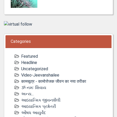
Categories
Featured
Headline
Uncategorized
Video-Jeevanshailee
कामसूत्र - कामोत्तेजक जीवन का नया तरीका
ૐ નમઃ શિવાય
અન્ય...
આધ્યાત્મિક જીવનશૈલી
આધ્યાત્મિક પ્રશ્નોતરી
ઔષધ આયુર્વેદ