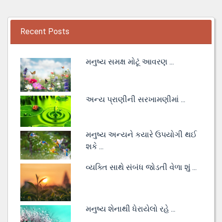
Recent Posts
મનુષ્ય સમક્ષ મોટૂં આવરણ ...
અન્ય પ્રાણીની સરખામણીમાં ...
મનુષ્ય અન્યને કયારે ઉપયોગી થઈ
શકે ...
વ્યક્તિ સાથે સંબંધ જોડતી વેળા શું ...
મનુષ્ય શેનાથી ધેરાયેલો રહે ...