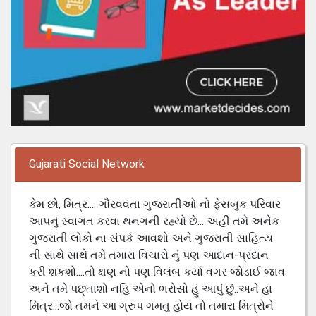
Gujarati Social Network
કેમ છો, મિત્ર.... ગૌરવવંતા ગુજરાતીઓ નો ફેસબુક પરિવાર
આપનું સ્વાગત કરવા થનગની રહ્યો છે... અહી તમે અનેક
ગુજરાતી લોકો ના સંપર્ક આવશો અને ગુજરાતી સાહિત્ય
ની સાથે સાથે તમે તમારા વિચારો નું પણ આદાન-પ્રદાન
કરી શકશો....તો ક્ષણ નો પણ વિલંબ કર્યા વગર જોડાઈ જાવ
અને તમે પછ્તાશો નહિ એનો ભરોસો હું આપું છું..અને હા
મિત્ર...જો તમને આ ગ્રુપ ગમતુ હોય તો તમારા મિત્રોને