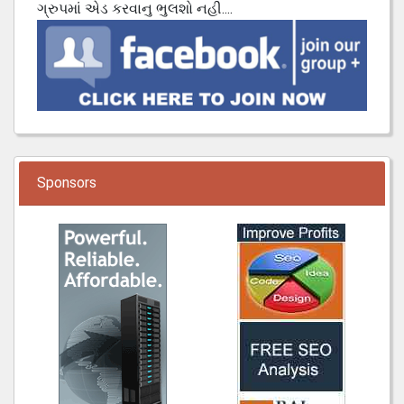
ગ્રુપમાં એડ કરવાનુ ભુલશો નહી....
Sponsors