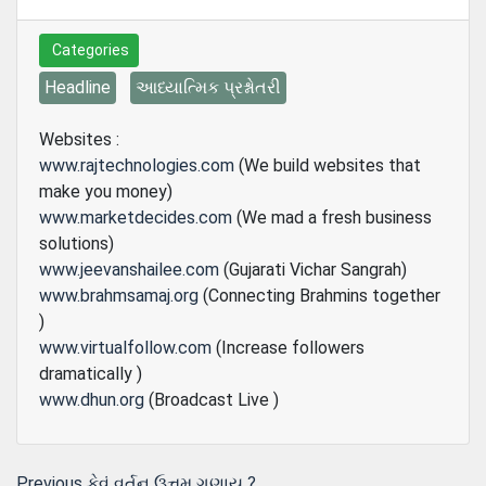
Categories
Headline
આધ્યાત્મિક પ્રશ્નોતરી
Websites :
www.rajtechnologies.com
(We build websites that
make you money)
www.marketdecides.com
(We mad a fresh business
solutions)
www.jeevanshailee.com
(Gujarati Vichar Sangrah)
www.brahmsamaj.org
(Connecting Brahmins together
)
www.virtualfollow.com
(Increase followers
dramatically )
www.dhun.org
(Broadcast Live )
Previous
Previous
કેવું વર્તન ઉત્તમ ગણાય ?