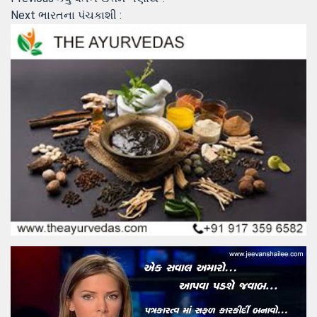
Post
Next
post:
Next
ભારતના પંચકાશી :
navigation
post: