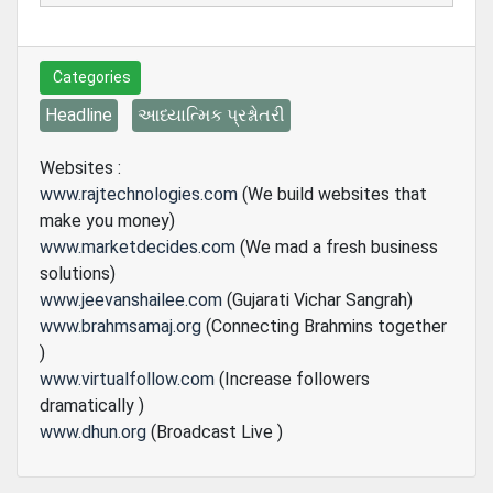
Categories
Headline
આધ્યાત્મિક પ્રશ્નોતરી
Websites :
www.rajtechnologies.com
(We build websites that
make you money)
www.marketdecides.com
(We mad a fresh business
solutions)
www.jeevanshailee.com
(Gujarati Vichar Sangrah)
www.brahmsamaj.org
(Connecting Brahmins together
)
www.virtualfollow.com
(Increase followers
dramatically )
www.dhun.org
(Broadcast Live )