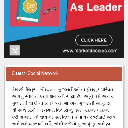
Gujarati Social Network
કેમ છો, મિત્ર.... ગૌરવવંતા ગુજરાતીઓ નો ફેસબુક પરિવાર
આપનું સ્વાગત કરવા થનગની રહ્યો છે... અહી તમે અનેક
ગુજરાતી લોકો ના સંપર્ક આવશો અને ગુજરાતી સાહિત્ય
ની સાથે સાથે તમે તમારા વિચારો નું પણ આદાન-પ્રદાન
કરી શકશો....તો ક્ષણ નો પણ વિલંબ કર્યા વગર જોડાઈ જાવ
અને તમે પછ્તાશો નહિ એનો ભરોસો હું આપું છું..અને હા