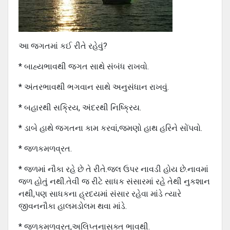
આ જગતમાં કઈ રીતે રહેવું?
* બાહ્યભાવથી જગત સાથે સંબંધ રાખવો.
* અંતરભાવથી ભગવાન સાથે અનુસંધાન રાખવું.
* બહારથી સક્રિય, અંદરથી નિષ્ક્રિય.
* ડાબે હાથે જગતના કામ કરવાં,જમણો હાથ હરિને સોંપવો.
* જળકમળવ્રત.
* જળમાં નૌકા રહે છે તે રીતે.જલ ઉપર નાવડી હોય છે.નાવમાં
જળ હોતું નથી.તેવી જ રીટે સાધક સંસારમાં રહે તેથી નુકશાન
નથી,પણ સાધકના હ્રદયમાં સંસાર રહેવા માંડે ત્યારે
જીવનનૌકા હાલમડોલમ થવા માંડે.
* જળકમળવ્રત,અલિપ્તનાસક્ત ભાવથી.