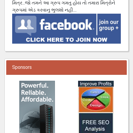
મિત્ર...જો તમને આ ગ્રુપ ગમતુ હોય તો તમારા મિત્રોને
ગ્રુપમાં એડ કરવાનુ ભુલશો નહી....
Sponsors