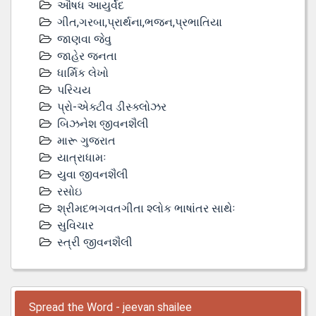
ઔષધ આયુર્વેદ
ગીત,ગરબા,પ્રાર્થના,ભજન,પ્રભાતિયા
જાણવા જેવુ
જાહેર જનતા
ધાર્મિક લેખો
પરિચય
પ્રો-એક્ટીવ ડીસ્‍ક્લોઝર
બિઝનેશ જીવનશૈલી
મારૂ ગુજરાત
યાત્રાધામઃ
યુવા જીવનશૈલી
રસોઇ
શ્રીમદભગવતગીતા શ્લોક ભાષાંતર સાથેઃ
સુવિચાર
સ્ત્રી જીવનશૈલી
Spread the Word - jeevan shailee