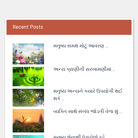
Recent Posts
મનુષ્ય સમક્ષ મોટૂં આવરણ ...
અન્ય પ્રાણીની સરખામણીમાં ...
મનુષ્ય અન્યને કયારે ઉપયોગી થઈ
શકે ...
વ્યક્તિ સાથે સંબંધ જોડતી વેળા શું ...
મનુષ્ય શેનાથી ધેરાયેલો રહે ...