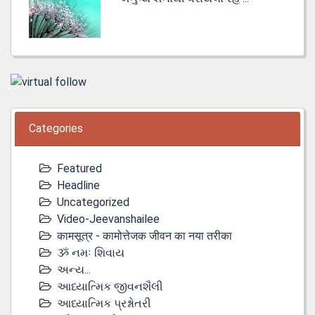
Categories
Featured
Headline
Uncategorized
Video-Jeevanshailee
कामसूत्र - कामोत्तेजक जीवन का नया तरीका
ૐ નમઃ શિવાય
અન્ય...
આધ્યાત્મિક જીવનશૈલી
આધ્યાત્મિક પ્રશ્નોતરી