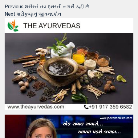
Post
Previous
Previous
શરીરને નવ દ્રારની નગરી કહી છે
Next
post:
Next
શ્રીકૃષ્ણનું જીવનદર્શન
navigation
post: