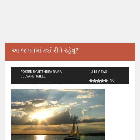
આ જગતમાં કઈ રીતે રહેવું?
POSTED BY JITENDRA RAVIA ,
1,415 VIEWS
JEEVANSHAILEE
(NO
POSTED ON AUG - 14 - 2014
RATINGS YET)