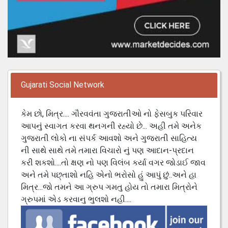
Gujarati Social Network
કેમ છો, મિત્ર.... ગૌરવવંતા ગુજરાતીઓ નો ફેસબુક પરિવાર
આપનું સ્વાગત કરવા થનગની રહ્યો છે... અહી તમે અનેક
ગુજરાતી લોકો ના સંપર્ક આવશો અને ગુજરાતી સાહિત્ય
ની સાથે સાથે તમે તમારા વિચારો નું પણ આદાન-પ્રદાન
કરી શકશો....તો ક્ષણ નો પણ વિલંબ કર્યા વગર જોડાઈ જાવ
અને તમે પછ્તાશો નહિ એનો ભરોસો હું આપું છું..અને હા
મિત્ર...જો તમને આ ગ્રુપ ગમતુ હોય તો તમારા મિત્રોને
ગ્રુપમાં એડ કરવાનુ ભુલશો નહી....