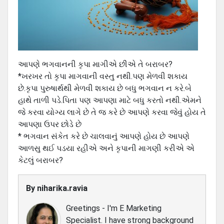
આપણે ભગવાનની કૃપા માગીએ છીએ તે બરાબર?
*ખરખર તો કૃપા માગવાની વસ્તુ નથી.પણ મેળવી શકાય
છે.કૃપા પુરુષાર્થથી મેળવી શકાય છે બધુ ભગવાન ન કરે.બે
હાથે તાળી પડે.પિતા પણ આપણા માટે બધુ કરતો નથી.એમને
જે કરવા યોગ્ય લાગે છે તે જ કરે છે આપણે કરવા જેવું હોય તે
આપણા ઉપર છોડે છે
* ભગવાન સંકેત કરે છે ચાલવાનું આપણે હોય છે આપણે
આળસુ થઈ પડયા રહીએ અને કૃપાની માગણી કરીએ એ
કેટલું બરાબર?
By
niharika.ravia
Greetings - I'm E Marketing
Specialist. I have strong background