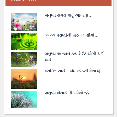
મનુષ્ય સમક્ષ મોટૂં આવરણ ...
અન્ય પ્રાણીની સરખામણીમાં ...
મનુષ્ય અન્યને કયારે ઉપયોગી થઈ
શકે ...
વ્યક્તિ સાથે સંબંધ જોડતી વેળા શું ...
મનુષ્ય શેનાથી ધેરાયેલો રહે ...