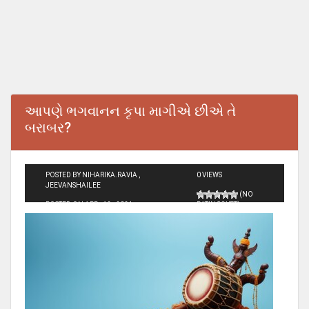
આપણે ભગવાનન કૃપા માગીએ છીએ તે
બરાબર?
POSTED BY NIHARIKA.RAVIA ,
0 VIEWS
JEEVANSHAILEE
(NO
POSTED ON APR - 12 - 2024
RATINGS YET)