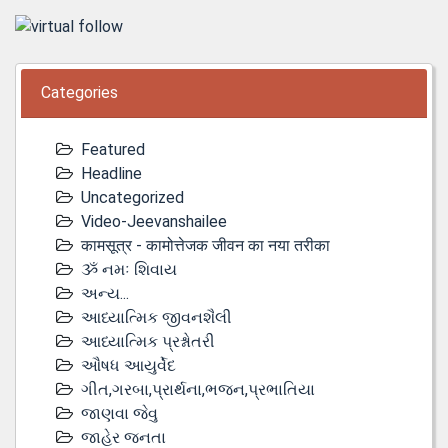
Categories
Featured
Headline
Uncategorized
Video-Jeevanshailee
कामसूत्र - कामोत्तेजक जीवन का नया तरीका
ૐ નમઃ શિવાય
અન્ય...
આધ્યાત્મિક જીવનશૈલી
આધ્યાત્મિક પ્રશ્નોતરી
ઔષધ આયુર્વેદ
ગીત,ગરબા,પ્રાર્થના,ભજન,પ્રભાતિયા
જાણવા જેવુ
જાહેર જનતા