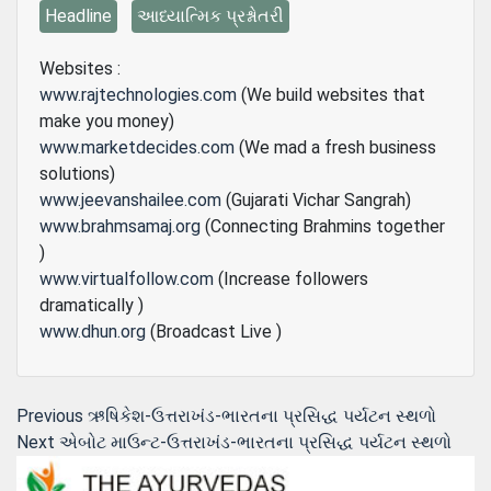
Headline
આધ્યાત્મિક પ્રશ્નોતરી
Websites :
www.rajtechnologies.com
(We build websites that
make you money)
www.marketdecides.com
(We mad a fresh business
solutions)
www.jeevanshailee.com
(Gujarati Vichar Sangrah)
www.brahmsamaj.org
(Connecting Brahmins together
)
www.virtualfollow.com
(Increase followers
dramatically )
www.dhun.org
(Broadcast Live )
Post
Previous
Previous
ઋષિકેશ-ઉત્તરાખંડ-ભારતના પ્રસિદ્ધ પર્યટન સ્થળો
Next
post:
Next
એબોટ માઉન્ટ-ઉત્તરાખંડ-ભારતના પ્રસિદ્ધ પર્યટન સ્થળો
navigation
post: