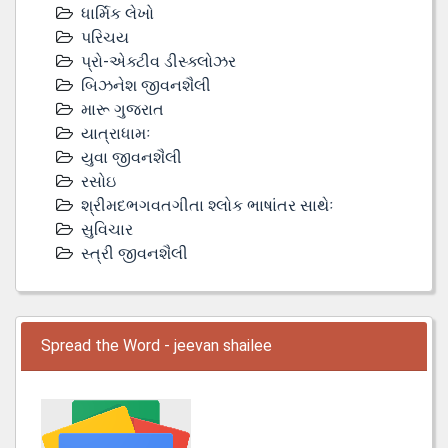
ધાર્મિક લેખો
પરિચય
પ્રો-એક્ટીવ ડીસ્‍ક્લોઝર
બિઝનેશ જીવનશૈલી
મારૂ ગુજરાત
યાત્રાધામઃ
યુવા જીવનશૈલી
રસોઇ
શ્રીમદભગવતગીતા શ્લોક ભાષાંતર સાથેઃ
સુવિચાર
સ્ત્રી જીવનશૈલી
Spread the Word - jeevan shailee