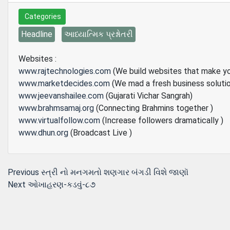
Categories
Headline
આધ્યાત્મિક પ્રશ્નોતરી
Websites :
www.rajtechnologies.com
(We build websites that make y
www.marketdecides.com
(We mad a fresh business soluti
www.jeevanshailee.com
(Gujarati Vichar Sangrah)
www.brahmsamaj.org
(Connecting Brahmins together )
www.virtualfollow.com
(Increase followers dramatically )
www.dhun.org
(Broadcast Live )
Post
Previous
Previous
સ્ત્રી નો મનગમતો શણગાર બંગડી વિશે જાણૉ
Next
post:
Next
ઓખાહરણ-કડવું-૮૭
navigation
post: