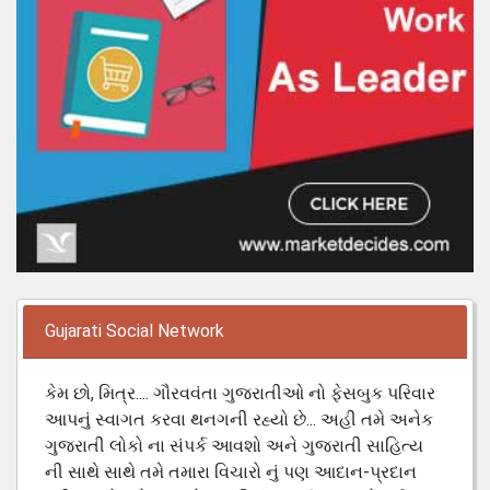
Gujarati Social Network
કેમ છો, મિત્ર.... ગૌરવવંતા ગુજરાતીઓ નો ફેસબુક પરિવાર
આપનું સ્વાગત કરવા થનગની રહ્યો છે... અહી તમે અનેક
ગુજરાતી લોકો ના સંપર્ક આવશો અને ગુજરાતી સાહિત્ય
ની સાથે સાથે તમે તમારા વિચારો નું પણ આદાન-પ્રદાન