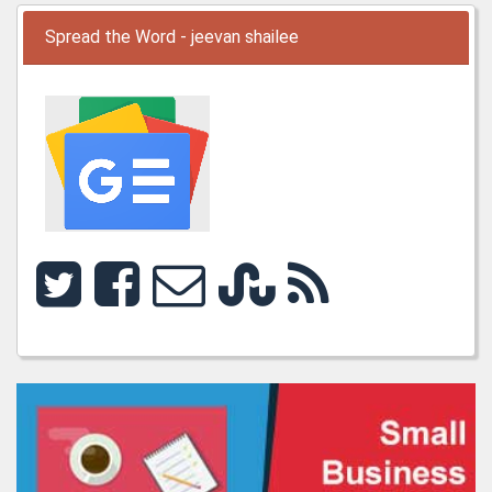
Spread the Word - jeevan shailee