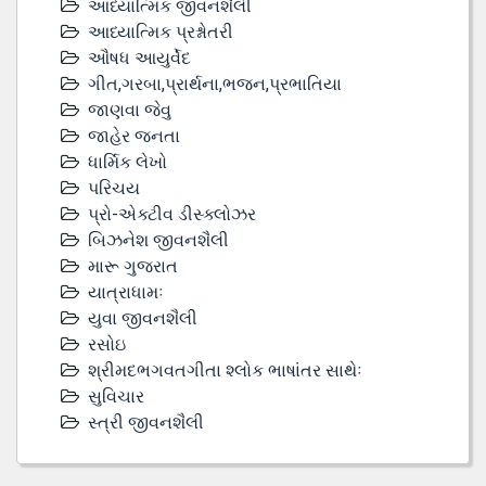
આધ્યાત્મિક જીવનશૈલી
આધ્યાત્મિક પ્રશ્નોતરી
ઔષધ આયુર્વેદ
ગીત,ગરબા,પ્રાર્થના,ભજન,પ્રભાતિયા
જાણવા જેવુ
જાહેર જનતા
ધાર્મિક લેખો
પરિચય
પ્રો-એક્ટીવ ડીસ્‍ક્લોઝર
બિઝનેશ જીવનશૈલી
મારૂ ગુજરાત
યાત્રાધામઃ
યુવા જીવનશૈલી
રસોઇ
શ્રીમદભગવતગીતા શ્લોક ભાષાંતર સાથેઃ
સુવિચાર
સ્ત્રી જીવનશૈલી