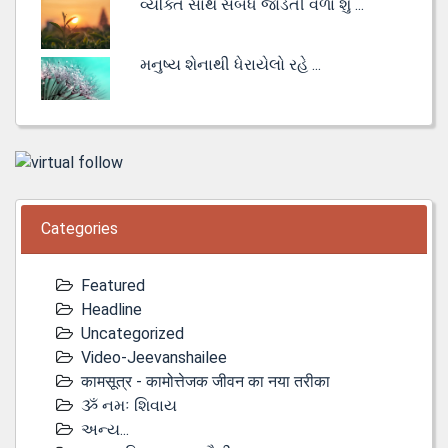
વ્યક્તિ સાથે સંબંધ જોડતી વેળા શું ...
મનુષ્ય શેનાથી ધેરાયેલો રહે ...
Categories
Featured
Headline
Uncategorized
Video-Jeevanshailee
कामसूत्र - कामोत्तेजक जीवन का नया तरीका
ૐ નમઃ શિવાય
અન્ય...