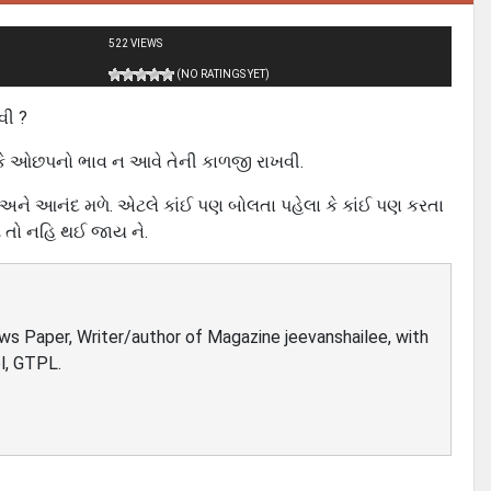
522 VIEWS
(NO RATINGS YET)
વી ?
ભ કે ઓછપનો ભાવ ન આવે તેની કાળજી રાખવી.
ને આનંદ મળે. એટલે કાંઈ પણ બોલતા પહેલા કે કાંઈ પણ કરતા
્ટ તો નહિ થઈ જાય ને.
ews Paper, Writer/author of Magazine jeevanshailee, with
l, GTPL.