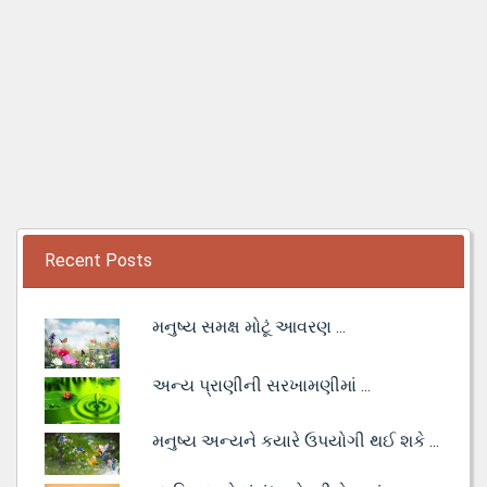
Recent Posts
મનુષ્ય સમક્ષ મોટૂં આવરણ ...
અન્ય પ્રાણીની સરખામણીમાં ...
મનુષ્ય અન્યને કયારે ઉપયોગી થઈ શકે ...