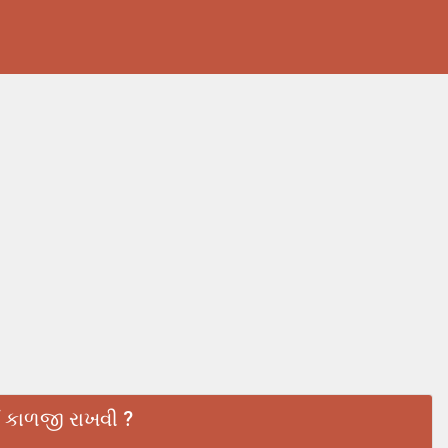
ઈ કાળજી રાખવી ?